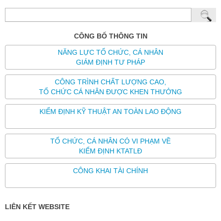
CÔNG BỐ THÔNG TIN
NĂNG LỰC TỔ CHỨC, CÁ NHÂN
GIÁM ĐỊNH TƯ PHÁP
CÔNG TRÌNH CHẤT LƯỢNG CAO,
TỔ CHỨC CÁ NHÂN ĐƯỢC KHEN THƯỞNG
KIỂM ĐỊNH KỸ THUẬT AN TOÀN LAO ĐỘNG
TỔ CHỨC, CÁ NHÂN CÓ VI PHẠM VỀ
KIỂM ĐỊNH KTATLĐ
CÔNG KHAI TÀI CHÍNH
LIÊN KẾT WEBSITE