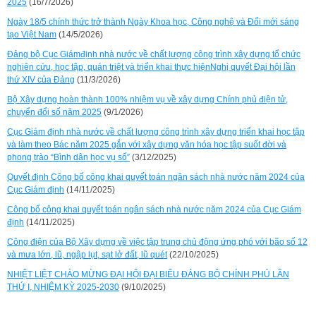
2025
(16/7/2026)
Ngày 18/5 chính thức trở thành Ngày Khoa học, Công nghệ và Đổi mới sáng
tạo Việt Nam
(14/5/2026)
Đảng bộ Cục Giámđịnh nhà nước về chất lượng công trình xây dựng tổ chức
nghiên cứu, học tập, quán triệt và triển khai thực hiệnNghị quyết Đại hội lần
thứ XIV của Đảng
(11/3/2026)
Bộ Xây dựng hoàn thành 100% nhiệm vụ về xây dựng Chính phủ điện tử,
chuyển đổi số năm 2025
(9/1/2026)
Cục Giám định nhà nước về chất lượng công trình xây dựng triển khai học tập
và làm theo Bác năm 2025 gắn với xây dựng văn hóa học tập suốt đời và
phong trào “Bình dân học vụ số”
(3/12/2025)
Quyết định Công bố công khai quyết toán ngân sách nhà nước năm 2024 của
Cục Giám định
(14/11/2025)
Công bố công khai quyết toán ngân sách nhà nước năm 2024 của Cục Giám
định
(14/11/2025)
Công điện của Bộ Xây dựng về việc tập trung chủ động ứng phó với bão số 12
và mưa lớn, lũ, ngập lụt, sạt lở đất, lũ quét
(22/10/2025)
NHIỆT LIỆT CHÀO MỪNG ĐẠI HỘI ĐẠI BIỂU ĐẢNG BỘ CHÍNH PHỦ LẦN
THỨ I, NHIỆM KỲ 2025-2030
(9/10/2025)