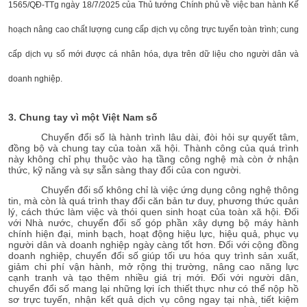
1565/QĐ-TTg ngày 18/7/2025 của Thủ tướng Chính phủ về việc ban hành Kế
hoạch nâng cao chất lượng cung cấp dịch vụ công trực tuyến toàn trình; cung
cấp dịch vụ số mới được cá nhân hóa, dựa trên dữ liệu cho người dân và
doanh nghiệp.
3. Chung tay vì một Việt Nam số
Chuyển đổi số là hành trình lâu dài, đòi hỏi sự quyết tâm,
đồng bộ và chung tay của toàn xã hội. Thành công của quá trình
này không chỉ phụ thuộc vào hạ tầng công nghệ mà còn ở nhận
thức, kỹ năng và sự sẵn sàng thay đổi của con người.
Chuyển đổi số không chỉ là việc ứng dụng công nghệ thông
tin, mà còn là quá trình thay đổi căn bản tư duy, phương thức quản
lý, cách thức làm việc và thói quen sinh hoạt của toàn xã hội. Đối
với Nhà nước, chuyển đổi số góp phần xây dựng bộ máy hành
chính hiện đại, minh bạch, hoạt động hiệu lực, hiệu quả, phục vụ
người dân và doanh nghiệp ngày càng tốt hơn. Đối với cộng đồng
doanh nghiệp, chuyển đổi số giúp tối ưu hóa quy trình sản xuất,
giảm chi phí vận hành, mở rộng thị trường, nâng cao năng lực
cạnh tranh và tạo thêm nhiều giá trị mới. Đối với người dân,
chuyển đổi số mang lại những lợi ích thiết thực như có thể nộp hồ
sơ trực tuyến, nhận kết quả dịch vụ công ngay tại nhà, tiết kiệm