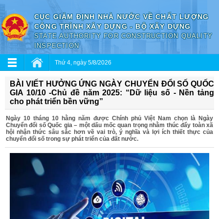
CỤC GIÁM ĐỊNH NHÀ NƯỚC VỀ CHẤT LƯỢNG
CÔNG TRÌNH XÂY DỰNG - BỘ XÂY DỰNG
STATE AUTHORITY FOR CONSTRUCTION QUALITY
INSPECTION
Thứ 4, ngày 5/8/2026
BÀI VIẾT HƯỞNG ỨNG NGÀY CHUYỂN ĐỔI SỐ QUỐC
GIA 10/10 -Chủ đề năm 2025: “Dữ liệu số - Nền tảng
cho phát triển bền vững”
Ngày 10 tháng 10 hằng năm được Chính phủ Việt Nam chọn là Ngày
Chuyển đổi số Quốc gia – một dấu mốc quan trọng nhằm thúc đẩy toàn xã
hội nhận thức sâu sắc hơn về vai trò, ý nghĩa và lợi ích thiết thực của
chuyển đổi số trong sự phát triển của đất nước.