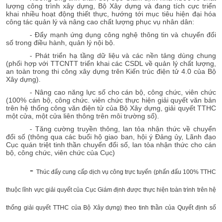
lượng công trình xây dựng, Bộ Xây dựng và đang tích cực triển
khai nhiều hoạt động thiết thực, hướng tới mục tiêu hiện đại hóa
công tác quản lý và nâng cao chất lượng phục vụ nhân dân:
- Đẩy mạnh ứng dụng công nghệ thông tin và chuyển đổi
số trong điều hành, quản lý nội bộ.
- Phát triển hạ tầng dữ liệu và các nền tảng dùng chung
(phối hợp với TTCNTT triển khai các CSDL về quản lý chất lượng,
an toàn trong thi công xây dựng trên Kiến trúc điện tử 4.0 của Bộ
Xây dựng).
- Nâng cao năng lực số cho cán bộ, công chức, viên chức
(100% cán bộ, công chức. viên chức thực hiện giải quyết văn bản
trên hệ thống công văn điện tử của Bộ Xây dựng, giải quyết TTHC
một cửa, một cửa liên thông trên môi trường số).
- Tăng cường truyền thông, lan tỏa nhận thức về chuyển
đổi số (thông qua các buổi hộ giao ban, hội ý Đảng ủy, Lãnh đạo
Cục quán triệt tinh thần chuyển đổi số, lan tỏa nhận thức cho cán
bộ, công chức, viên chức của Cục)
-
Thúc đẩy cung cấp dịch vụ công trực tuyến (phấn đấu 100% TTHC
thuộc lĩnh vực giải quyết của Cục Giám định được thực hiện toàn trình trên hệ
thống giải quyết TTHC của Bộ Xây dựng) theo tinh thần của Quyết định số