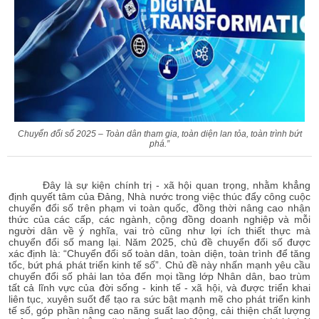
Chuyển đổi số 2025 – Toàn dân tham gia, toàn diện lan tỏa, toàn trình bứt
phá.”
Đây là sự kiện chính trị - xã hội quan trọng, nhằm khẳng
định quyết tâm của Đảng, Nhà nước trong việc thúc đẩy công cuộc
chuyển đổi số trên phạm vi toàn quốc, đồng thời nâng cao nhận
thức của các cấp, các ngành, cộng đồng doanh nghiệp và mỗi
người dân về ý nghĩa, vai trò cũng như lợi ích thiết thực mà
chuyển đổi số mang lại. Năm 2025, chủ đề chuyển đổi số được
xác định là: “Chuyển đổi số toàn dân, toàn diện, toàn trình để tăng
tốc, bứt phá phát triển kinh tế số”. Chủ đề này nhấn mạnh yêu cầu
chuyển đổi số phải lan tỏa đến mọi tầng lớp Nhân dân, bao trùm
tất cả lĩnh vực của đời sống - kinh tế - xã hội, và được triển khai
liên tục, xuyên suốt để tạo ra sức bật mạnh mẽ cho phát triển kinh
tế số, góp phần nâng cao năng suất lao động, cải thiện chất lượng