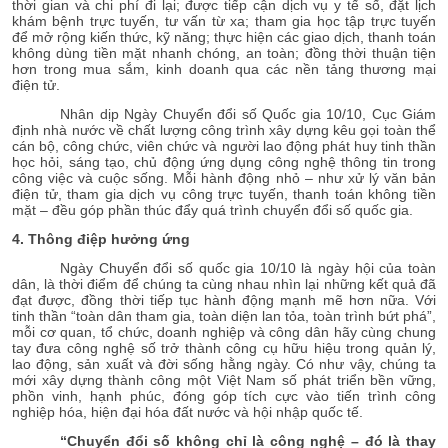
thời gian và chi phí đi lại; được tiếp cận dịch vụ y tế số, đặt lịch
khám bệnh trực tuyến, tư vấn từ xa; tham gia học tập trực tuyến
để mở rộng kiến thức, kỹ năng; thực hiện các giao dịch, thanh toán
không dùng tiền mặt nhanh chóng, an toàn; đồng thời thuận tiện
hơn trong mua sắm, kinh doanh qua các nền tảng thương mại
điện tử.
Nhân dịp Ngày Chuyển đổi số Quốc gia 10/10, Cục Giám
định nhà nước về chất lượng công trình xây dựng kêu gọi toàn thể
cán bộ, công chức, viên chức và người lao động phát huy tinh thần
học hỏi, sáng tạo, chủ động ứng dụng công nghệ thông tin trong
công việc và cuộc sống. Mỗi hành động nhỏ – như xử lý văn bản
điện tử, tham gia dịch vụ công trực tuyến, thanh toán không tiền
mặt – đều góp phần thúc đẩy quá trình chuyển đổi số quốc gia.
4. Thông điệp hưởng ứng
Ngày Chuyển đổi số quốc gia 10/10 là ngày hội của toàn
dân, là thời điểm để chúng ta cùng nhau nhìn lại những kết quả đã
đạt được, đồng thời tiếp tục hành động mạnh mẽ hơn nữa. Với
tinh thần “toàn dân tham gia, toàn diện lan tỏa, toàn trình bứt phá”,
mỗi cơ quan, tổ chức, doanh nghiệp và công dân hãy cùng chung
tay đưa công nghệ số trở thành công cụ hữu hiệu trong quản lý,
lao động, sản xuất và đời sống hằng ngày. Có như vậy, chúng ta
mới xây dựng thành công một Việt Nam số phát triển bền vững,
phồn vinh, hạnh phúc, đóng góp tích cực vào tiến trình công
nghiệp hóa, hiện đại hóa đất nước và hội nhập quốc tế.
“Chuyển đổi số không chỉ là công nghệ – đó là thay