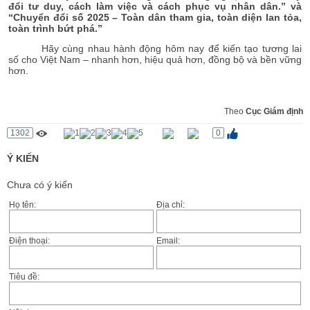
đổi tư duy, cách làm việc và cách phục vụ nhân dân.” và
“Chuyển đổi số 2025 – Toàn dân tham gia, toàn diện lan tỏa,
toàn trình bứt phá.”
Hãy cùng nhau hành động hôm nay để kiến tạo tương lai
số cho Việt Nam – nhanh hơn, hiệu quả hơn, đồng bộ và bền vững
hơn.
Theo
Cục Giám định
1302
0
Ý KIẾN
Chưa có ý kiến
Họ tên:
Địa chỉ:
Điện thoại:
Email:
Tiêu đề: