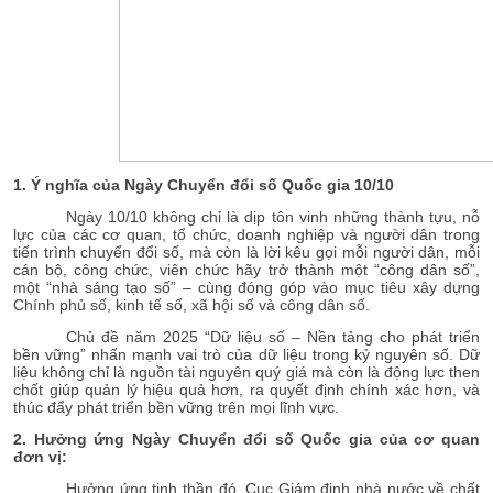
1. Ý nghĩa của Ngày Chuyển đổi số Quốc gia 10/10
Ngày 10/10 không chỉ là dịp tôn vinh những thành tựu, nỗ
lực của các cơ quan, tổ chức, doanh nghiệp và người dân trong
tiến trình chuyển đổi số, mà còn là lời kêu gọi mỗi người dân, mỗi
cán bộ, công chức, viên chức hãy trở thành một “công dân số”,
một “nhà sáng tạo số” – cùng đóng góp vào mục tiêu xây dựng
Chính phủ số, kinh tế số, xã hội số và công dân số.
Chủ đề năm 2025 “Dữ liệu số – Nền tảng cho phát triển
bền vững” nhấn mạnh vai trò của dữ liệu trong kỷ nguyên số. Dữ
liệu không chỉ là nguồn tài nguyên quý giá mà còn là động lực then
chốt giúp quản lý hiệu quả hơn, ra quyết định chính xác hơn, và
thúc đẩy phát triển bền vững trên mọi lĩnh vực.
2. Hưởng ứng Ngày Chuyển đổi số Quốc gia của cơ quan
đơn vị:
Hưởng ứng tinh thần đó, Cục Giám định nhà nước về chất