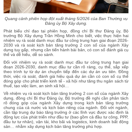
Quang cảnh phiên họp
đột xuất tháng 5/2026 của
Ban Thường vụ
Đảng ủy Bộ Xây dựng.
Phát biểu chỉ đạo tại phiên họp, đồng chí Bí thư Đảng ủy, Bộ
trưởng Bộ Xây dựng Trần Hồng Minh cho biết, việc thực hiện hai
nhiệm vụ rà soát danh mục đầu tư công trung hạn giai đoạn 2026-
2030 và rà soát kịch bản tăng trưởng 2 con số của ngành Xây
dựng tuy gấp, nhưng cần tiến hành bài bản, có con số đánh giá cụ
thể và dễ hiểu, dễ so sánh.
Đối với nhiệm vụ rà soát danh mục đầu tư công trung hạn giai
đoạn 2026-2030, danh mục đầu tư cần rõ ràng, cụ thể, sắp xếp
theo trình tự từ dự án chuyển tiếp đến các dự án ưu tiên. Đồng
thời, việc rà soát, đánh giá hiệu quả dự án cần có con số cụ thể
đóng góp cho phát triển kinh tế - xã hội như tăng thu ngân sách từ
thuế, tạo việc làm, an sinh xã hội…
Về nhiệm vụ rà soát kịch bản tăng trưởng 2 con số của ngành Xây
dựng, đồng chí Bí thư Đảng ủy, Bộ trưởng đề nghị cần phân tách
rõ đóng góp của ngành Xây dựng trong kịch bản tăng trưởng
chung của cả nước và kịch bản riêng của ngành. Đối với ngành,
cần tập trung dự báo tăng trưởng ở các lĩnh vực được xác định là
động lực của phát triển như đầu tư (bao gồm cả đầu tư công, PPP,
đầu tư tư nhân), vận tải, kho bãi và logistics, kinh doanh bất động
sản… nhằm xây dựng kịch bản tăng trưởng phù hợp.