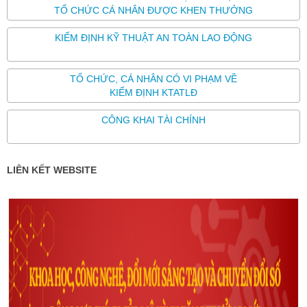
TỔ CHỨC CÁ NHÂN ĐƯỢC KHEN THƯỞNG
KIỂM ĐỊNH KỸ THUẬT AN TOÀN LAO ĐỘNG
TỔ CHỨC, CÁ NHÂN CÓ VI PHẠM VỀ
KIỂM ĐỊNH KTATLĐ
CÔNG KHAI TÀI CHÍNH
LIÊN KẾT WEBSITE