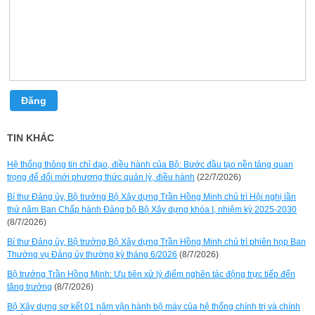
Đăng
TIN KHÁC
Hệ thống thông tin chỉ đạo, điều hành của Bộ: Bước đầu tạo nền tảng quan
trọng để đổi mới phương thức quản lý, điều hành
(22/7/2026)
Bí thư Đảng ủy, Bộ trưởng Bộ Xây dựng Trần Hồng Minh chủ trì Hội nghị lần
thứ năm Ban Chấp hành Đảng bộ Bộ Xây dựng khóa I, nhiệm kỳ 2025-2030
(8/7/2026)
Bí thư Đảng ủy, Bộ trưởng Bộ Xây dựng Trần Hồng Minh chủ trì phiên họp Ban
Thường vụ Đảng ủy thường kỳ tháng 6/2026
(8/7/2026)
Bộ trưởng Trần Hồng Minh: Ưu tiên xử lý điểm nghẽn tác động trực tiếp đến
tăng trưởng
(8/7/2026)
Bộ Xây dựng sơ kết 01 năm vận hành bộ máy của hệ thống chính trị và chính