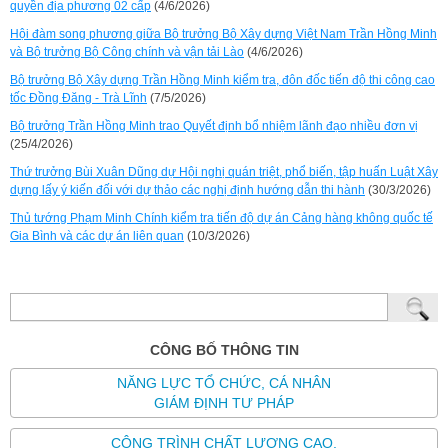
quyền địa phương 02 cấp
(4/6/2026)
Hội đàm song phương giữa Bộ trưởng Bộ Xây dựng Việt Nam Trần Hồng Minh
và Bộ trưởng Bộ Công chính và vận tải Lào
(4/6/2026)
Bộ trưởng Bộ Xây dựng Trần Hồng Minh kiểm tra, đôn đốc tiến độ thi công cao
tốc Đồng Đăng - Trà Lĩnh
(7/5/2026)
Bộ trưởng Trần Hồng Minh trao Quyết định bổ nhiệm lãnh đạo nhiều đơn vị
(25/4/2026)
Thứ trưởng Bùi Xuân Dũng dự Hội nghị quán triệt, phổ biến, tập huấn Luật Xây
dựng lấy ý kiến đối với dự thảo các nghị định hướng dẫn thi hành
(30/3/2026)
Thủ tướng Phạm Minh Chính kiểm tra tiến độ dự án Cảng hàng không quốc tế
Gia Bình và các dự án liên quan
(10/3/2026)
CÔNG BỐ THÔNG TIN
NĂNG LỰC TỔ CHỨC, CÁ NHÂN
GIÁM ĐỊNH TƯ PHÁP
CÔNG TRÌNH CHẤT LƯỢNG CAO,