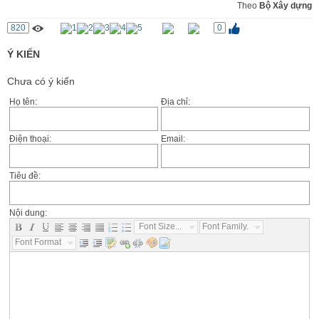
Theo
Bộ Xây dựng
820
0
Ý KIẾN
Chưa có ý kiến
Họ tên:
Địa chỉ:
Điện thoại:
Email:
Tiêu đề:
Nội dung:
Font Size...
Font Family...
Font Format...