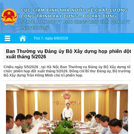
CỤC GIÁM ĐỊNH NHÀ NƯỚC VỀ CHẤT LƯỢNG
CÔNG TRÌNH XÂY DỰNG - BỘ XÂY DỰNG
STATE AUTHORITY FOR CONSTRUCTION QUALITY
INSPECTION
Thứ 7, ngày 8/8/2026
Ban Thường vụ Đảng ủy Bộ Xây dựng họp phiên đột
xuất tháng 5/2026
Chiều ngày 5/5/2026 , tại Hà Nội, Ban Thường vụ Đảng ủy Bộ Xây dựng tổ
chức phiên họp đột xuất tháng 5/2026. Đồng chí Bí thư Đảng ủy, Bộ trưởng
Bộ Xây dựng Trần Hồng Minh chủ trì phiên họp.