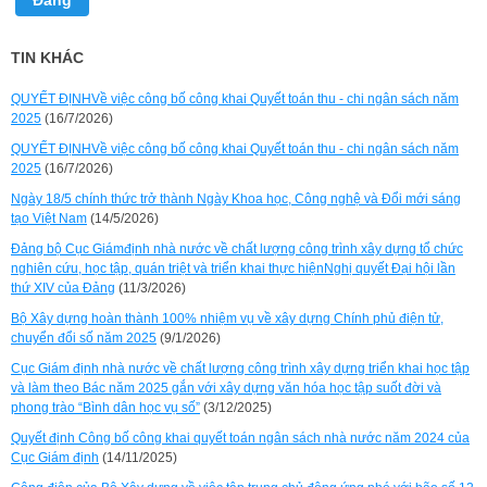
Đăng
TIN KHÁC
QUYẾT ĐỊNHVề việc công bố công khai Quyết toán thu - chi ngân sách năm
2025
(16/7/2026)
QUYẾT ĐỊNHVề việc công bố công khai Quyết toán thu - chi ngân sách năm
2025
(16/7/2026)
Ngày 18/5 chính thức trở thành Ngày Khoa học, Công nghệ và Đổi mới sáng
tạo Việt Nam
(14/5/2026)
Đảng bộ Cục Giámđịnh nhà nước về chất lượng công trình xây dựng tổ chức
nghiên cứu, học tập, quán triệt và triển khai thực hiệnNghị quyết Đại hội lần
thứ XIV của Đảng
(11/3/2026)
Bộ Xây dựng hoàn thành 100% nhiệm vụ về xây dựng Chính phủ điện tử,
chuyển đổi số năm 2025
(9/1/2026)
Cục Giám định nhà nước về chất lượng công trình xây dựng triển khai học tập
và làm theo Bác năm 2025 gắn với xây dựng văn hóa học tập suốt đời và
phong trào “Bình dân học vụ số”
(3/12/2025)
Quyết định Công bố công khai quyết toán ngân sách nhà nước năm 2024 của
Cục Giám định
(14/11/2025)