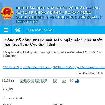
CỤC GIÁM ĐỊNH NHÀ NƯỚC VỀ CHẤT LƯỢNG
CÔNG TRÌNH XÂY DỰNG - BỘ XÂY DỰNG
STATE AUTHORITY FOR CONSTRUCTION QUALITY
INSPECTION
Thứ 6, ngày 7/8/2026
Công bố công khai quyết toán ngân sách nhà nước
năm 2024 của Cục Giám định
Công bố công khai quyết toán ngân sách nhà nước năm 2024 của Cục
Giám định
/Portals/1/Quyet%20dinh%20cong%20khai%20quyet%20toan%20202
Theo
Cục GIám định
612
0
Ý KIẾN
Chưa có ý kiến