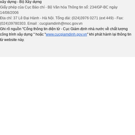
xây dựng - Bộ Xây dựng
Giấy phép của Cục Báo chí - Bộ Văn hóa Thông tin số: 234/GP-BC ngày
14/08/2006
Địa chỉ: 37 Lê Đại Hành - Hà Nội. Tổng đài: (024)3976 0271 (ext 449) - Fax:
(024)39780303. Email : cucgiamdinh@moc.gov.vn
Ghi rõ nguồn "Cổng thông tin điện tử - Cục Giám định nhà nước về chất lượng
công trình xây dựng " hoặc "
www.cucgiamdinh.gov.vn
" khi phát hành lại thông tin
từ website này.