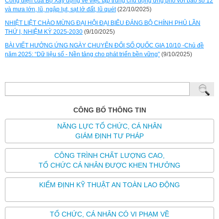
Công điện của Bộ Xây dựng về việc tập trung chủ động ứng phó với bão số 12
và mưa lớn, lũ, ngập lụt, sạt lở đất, lũ quét
(22/10/2025)
NHIỆT LIỆT CHÀO MỪNG ĐẠI HỘI ĐẠI BIỂU ĐẢNG BỘ CHÍNH PHỦ LẦN
THỨ I, NHIỆM KỲ 2025-2030
(9/10/2025)
BÀI VIẾT HƯỞNG ỨNG NGÀY CHUYỂN ĐỔI SỐ QUỐC GIA 10/10 -Chủ đề
năm 2025: “Dữ liệu số - Nền tảng cho phát triển bền vững”
(9/10/2025)
CÔNG BỐ THÔNG TIN
NĂNG LỰC TỔ CHỨC, CÁ NHÂN
GIÁM ĐỊNH TƯ PHÁP
CÔNG TRÌNH CHẤT LƯỢNG CAO,
TỔ CHỨC CÁ NHÂN ĐƯỢC KHEN THƯỞNG
KIỂM ĐỊNH KỸ THUẬT AN TOÀN LAO ĐỘNG
TỔ CHỨC, CÁ NHÂN CÓ VI PHẠM VỀ