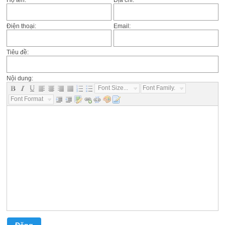
Họ tên:
Địa chỉ:
Điện thoại:
Email:
Tiêu đề:
Nội dung:
Font Size...
Font Family...
Font Format...