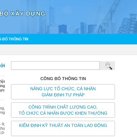
 BỘ XÂY DỰNG
 BỐ THÔNG TIN
ới
CÔNG BỐ THÔNG TIN
iệt
ổng
NĂNG LỰC TỔ CHỨC, CÁ NHÂN
vực
GIÁM ĐỊNH TƯ PHÁP
CÔNG TRÌNH CHẤT LƯỢNG CAO,
ng,
ớng
TỔ CHỨC CÁ NHÂN ĐƯỢC KHEN THƯỞNG
 9;
KIỂM ĐỊNH KỸ THUẬT AN TOÀN LAO ĐỘNG
khu
,0-