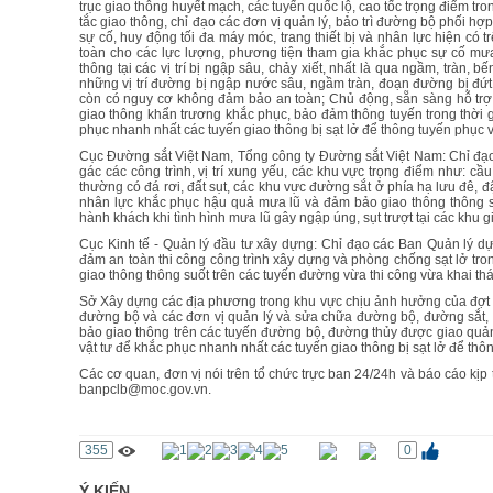
trục giao thông huyết mạch, các tuyến quốc lộ, cao tốc trọng điểm tron
tắc giao thông, chỉ đạo các đơn vị quản lý, bảo trì đường bộ phối h
sự cố, huy động tối đa máy móc, trang thiết bị và nhân lực hiện có
toàn cho các lực lượng, phương tiện tham gia khắc phục sự cố mưa 
thông tại các vị trí bị ngập sâu, chảy xiết, nhất là qua ngầm, tràn,
những vị trí đường bị ngập nước sâu, ngầm tràn, đoạn đường bị đứt,
còn có nguy cơ không đảm bảo an toàn; Chủ động, sẵn sàng hỗ trợ 
giao thông khẩn trương khắc phục, bảo đảm thông tuyến trong thời gian
phục nhanh nhất các tuyến giao thông bị sạt lở để thông tuyến phục v
Cục Đường sắt Việt Nam, Tổng công ty Đường sắt Việt Nam: Chỉ đạo cá
gác các công trình, vị trí xung yếu, các khu vực trọng điểm như: 
thường có đá rơi, đất sụt, các khu vực đường sắt ở phía hạ lưu đê, đậ
nhân lực khắc phục hậu quả mưa lũ và đảm bảo giao thông thông suố
hành khách khi tình hình mưa lũ gây ngập úng, sụt trượt tại các khu g
Cục Kinh tế - Quản lý đầu tư xây dựng: Chỉ đạo các Ban Quản lý dự á
đảm an toàn thi công công trình xây dựng và phòng chống sạt lở tro
giao thông thông suốt trên các tuyến đường vừa thi công vừa khai thá
Sở Xây dựng các địa phương trong khu vực chịu ảnh hưởng của đợt 
đường bộ và các đơn vị quản lý và sửa chữa đường bộ, đường sắt, 
bảo giao thông trên các tuyến đường bộ, đường thủy được giao quản l
vật tư để khắc phục nhanh nhất các tuyến giao thông bị sạt lở để thô
Các cơ quan, đơn vị nói trên tổ chức trực ban 24/24h và báo cáo kịp
banpclb@moc.gov.vn.
355
0
Ý KIẾN