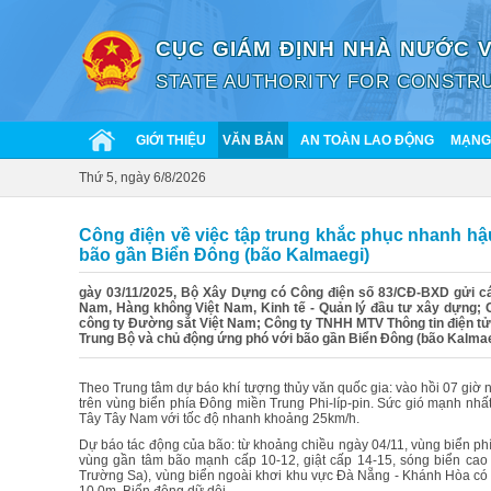
CỤC GIÁM ĐỊNH NHÀ NƯỚC 
STATE AUTHORITY FOR CONSTRU
GIỚI THIỆU
VĂN BẢN
AN TOÀN LAO ĐỘNG
MẠNG 
Thứ 5, ngày 6/8/2026
Công điện về việc tập trung khắc phục nhanh hậ
bão gần Biển Đông (bão Kalmaegi)
gày 03/11/2025, Bộ Xây Dựng có Công điện số 83/CĐ-BXD gửi c
Nam, Hàng không Việt Nam, Kinh tế - Quản lý đầu tư xây dựng; 
công ty Đường sắt Việt Nam; Công ty TNHH MTV Thông tin điện tử 
Trung Bộ và chủ động ứng phó với bão gần Biển Đông (bão Kalmae
Theo Trung tâm dự báo khí tượng thủy văn quốc gia: vào hồi 07 giờ n
trên vùng biển phía Đông miền Trung Phi-líp-pin. Sức gió mạnh nh
Tây Tây Nam với tốc độ nhanh khoảng 25km/h.
Dự báo tác động của bão: từ khoảng chiều ngày 04/11, vùng biển phí
vùng gần tâm bão mạnh cấp 10-12, giật cấp 14-15, sóng biển cao
Trường Sa), vùng biển ngoài khơi khu vực Đà Nẵng - Khánh Hòa có k