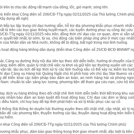
i trên bị chịu tác động rất mạnh của dông, lốc, gió mạnh, sóng lớn.
à triển khai Công điện số 206/CĐ-TTg ngày 02/11/2025 của Thủ tướng Chính phủ
 Xây dựng đề nghị:
h tiếp tục tập trung chỉ đạo hướng dẫn, hỗ trợ địa phương khắc phục nhanh nhất 
nhất là trên các trục giao thông huyết mạch, các tuyến đường phục vụ công tác cứu 
6/CĐ-TTg ngày 02/11/2025 nêu trên; đồng thời chỉ đạo các cơ quan, đơn vị sẵn s
ần quyết liệt nhất, từ sớm, từ xa, chủ động các biện pháp ứng phó ở mức cao nhất
sản của Nhân dân và Nhà nước, không để bị động, bất ngờ trong mọi tình huống.
 và hoạt động hàng không dân dụng (triển khai Công điện số 25/CĐ-BCĐ-BNNMT n
, Cảng vụ đường thủy nội địa liên tục theo dõi diễn biến, hướng di chuyển của 
ảng; kiểm đếm, quản lý chặt chẽ việc ra khơi và giữ liên lạc thường xuyên với các 
 tải, tàu du lịch để kịp thời xử lý các tình huống xấu có thể xảy ra; kiểm tra hư
Chỉ đạo Cảng vụ Hàng hải Quảng Ngãi chủ trì phối hợp với chủ tàu Star Bueno và 
ạng để triển khai các biện pháp bảo đảm an toàn, an ninh hàng hải và phòng ngừ
Nam: chuẩn bị sẵn sàng lực lượng, phương tiện để tham gia cứu nạn, cứu hộ khi
dịch vụ hàng không theo dõi chặt chẽ tình hình diễn biến thời tiết trong khu vực
hợp nhằm bảo đảm an toàn tuyệt đối hoạt động bay; Chỉ đạo các đơn vị tăng cư
ác điều hành, chỉ huy bay để kịp thời phát hiện và xử lý khắc phục các sự cố.
thống Đài thông tin duyên hải thường xuyên theo dõi chặt chẽ, cập nhật, xử lý n
ủa bão để các phương tiện, thuyền trưởng các tàu, thuyền đang hoạt động trên biển b
guy hiểm.
iển khai Công điện số 206/CĐ-TTg ngày 02/11/2025 của Thủ tướng Chính phủ):
ương khắc phục, đảm bảo giao thông trong thời gian nhanh nhất, đặc biệt là trên 