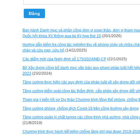
Đăng
Ban hành Danh mục và phân công đơn vị soạn thảo, đơn vị tham muu t
Quốc hội khóa XV thông qua tại Kỳ họp thứ 10
(20/1/2026)
Hướng dẫn kiểm tra công tác nghiệm thu về phòng cháy và chữa chá
cháy và cứu nạn, cứu hộ
(14/11/2025)
Các điểm mới của Nghị định số 175/2024/NĐ-CP
(22/1/2025)
Bộ Xây dựng công bố danh mục văn bản quy phạm pháp luật hết hiệu
2023
(23/2/2024)
Tăng cường thực hiện các quy định của pháp luật về xây dựng đối với 
Tăng cường kiểm soát công tác thẩm định, cấp phép xây dựng đối vớ
Tham gia ý kiến hồ sơ Dự thảo Chương trình tổng thể phòng, chống t
Tăng cường phòng, chống dịch Covid-19 trên công trường xây dựng
Tăng cường quản lý chất lượng các công trình nhà xưởng, nhà công 
(21/8/2019)
Chương trình thực hành tiết kiệm chống lãng phí giai đoạn 2019-20