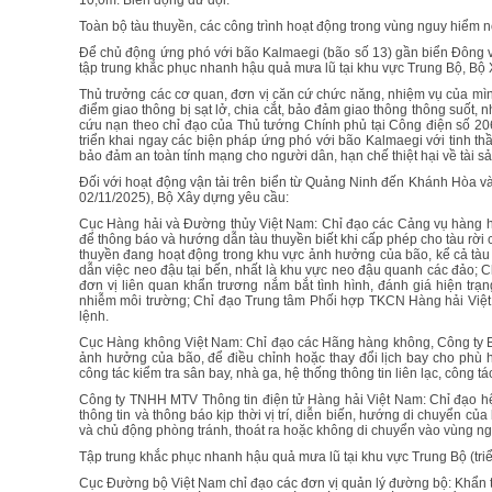
10,0m. Biển động dữ dội.
Toàn bộ tàu thuyền, các công trình hoạt động trong vùng nguy hiểm nó
Để chủ động ứng phó với bão Kalmaegi (bão số 13) gần biển Đông v
tập trung khắc phục nhanh hậu quả mưa lũ tại khu vực Trung Bộ, Bộ
Thủ trưởng các cơ quan, đơn vị căn cứ chức năng, nhiệm vụ của mìn
điểm giao thông bị sạt lở, chia cắt, bảo đảm giao thông thông suốt, 
cứu nạn theo chỉ đạo của Thủ tướng Chính phủ tại Công điện số 20
triển khai ngay các biện pháp ứng phó với bão Kalmaegi với tinh th
bảo đảm an toàn tính mạng cho người dân, hạn chế thiệt hại về tài 
Đối với hoạt động vận tải trên biển từ Quảng Ninh đến Khánh Hòa
02/11/2025), Bộ Xây dựng yêu cầu:
Cục Hàng hải và Đường thủy Việt Nam: Chỉ đạo các Cảng vụ hàng hải
để thông báo và hướng dẫn tàu thuyền biết khi cấp phép cho tàu rời c
thuyền đang hoạt động trong khu vực ảnh hưởng của bão, kể cả tàu vận
dẫn việc neo đậu tại bến, nhất là khu vực neo đậu quanh các đảo; 
đơn vị liên quan khẩn trương nắm bắt tình hình, đánh giá hiện tr
nhiễm môi trường; Chỉ đạo Trung tâm Phối hợp TKCN Hàng hải Việt 
lệnh.
Cục Hàng không Việt Nam: Chỉ đạo các Hãng hàng không, Công ty Bay 
ảnh hưởng của bão, để điều chỉnh hoặc thay đổi lịch bay cho phù 
công tác kiểm tra sân bay, nhà ga, hệ thống thông tin liên lạc, công t
Công ty TNHH MTV Thông tin điện tử Hàng hải Việt Nam: Chỉ đạo hệ 
thông tin và thông báo kịp thời vị trí, diễn biến, hướng di chuyển c
và chủ động phòng tránh, thoát ra hoặc không di chuyển vào vùng n
Tập trung khắc phục nhanh hậu quả mưa lũ tại khu vực Trung Bộ (tr
Cục Đường bộ Việt Nam chỉ đạo các đơn vị quản lý đường bộ: Khẩn tr