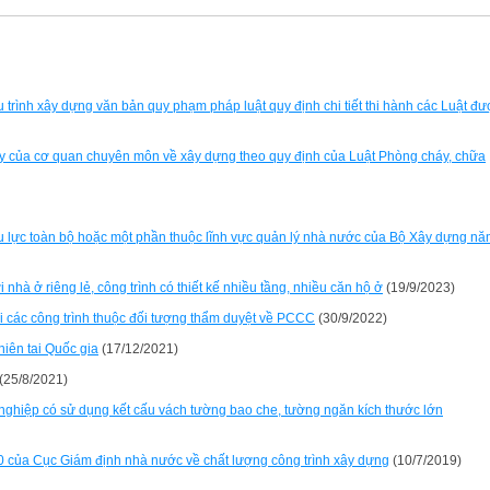
rình xây dựng văn bản quy phạm pháp luật quy định chi tiết thi hành các Luật đư
y của cơ quan chuyên môn về xây dựng theo quy định của Luật Phòng cháy, chữa
 lực toàn bộ hoặc một phần thuộc lĩnh vực quản lý nhà nước của Bộ Xây dựng n
nhà ở riêng lẻ, công trình có thiết kế nhiều tầng, nhiều căn hộ ở
(19/9/2023)
i các công trình thuộc đối tượng thẩm duyệt về PCCC
(30/9/2022)
hiên tai Quốc gia
(17/12/2021)
(25/8/2021)
nghiệp có sử dụng kết cấu vách tường bao che, tường ngăn kích thước lớn
20 của Cục Giám định nhà nước về chất lượng công trình xây dựng
(10/7/2019)