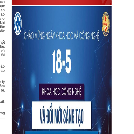
 ách
hục
 an
iao
u ở
khi
tắc
hắc
hốt
dốc
 và
tải
bảo
bảo
 lý
đảm
bị,
il:
ựng