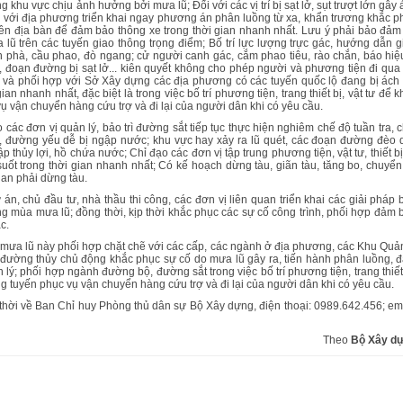
g khu vực chịu ảnh hưởng bởi mưa lũ; Đối với các vị trí bị sạt lở, sụt trượt lớn gây
ợp với địa phương triển khai ngay phương án phân luồng từ xa, khẩn trương khắc p
 trên địa bàn để đảm bảo thông xe trong thời gian nhanh nhất. Lưu ý phải bảo đảm
lũ trên các tuyến giao thông trọng điểm; Bố trí lực lượng trực gác, hướng dẫn g
 bến phà, cầu phao, đò ngang; cử người canh gác, cắm phao tiêu, rào chắn, báo hiệ
 đoạn đường bị sạt lở... kiên quyết không cho phép người và phương tiện đi qua 
và phối hợp với Sở Xây dựng các địa phương có các tuyến quốc lộ đang bị ách 
 nhanh nhất, đặc biệt là trong việc bố trí phương tiện, trang thiết bị, vật tư để k
ụ vận chuyển hàng cứu trợ và đi lại của người dân khi có yêu cầu.
c đơn vị quản lý, bảo trì đường sắt tiếp tục thực hiện nghiêm chế độ tuần tra, c
cầu, đường yếu dễ bị ngập nước; khu vực hay xảy ra lũ quét, các đoạn đường đèo 
p thủy lợi, hồ chứa nước; Chỉ đạo các đơn vị tập trung phương tiện, vật tư, thiết bị
t trong thời gian nhanh nhất; Có kế hoạch dừng tàu, giãn tàu, tăng bo, chuyển 
ian phải dừng tàu.
n, chủ đầu tư, nhà thầu thi công, các đơn vị liên quan triển khai các giải pháp 
ng mùa mưa lũ; đồng thời, kịp thời khắc phục các sự cố công trình, phối hợp đảm 
c.
mưa lũ này phối hợp chặt chẽ với các cấp, các ngành ở địa phương, các Khu Quản
đường thủy chủ động khắc phục sự cố do mưa lũ gây ra, tiến hành phân luồng, 
ý; phối hợp ngành đường bộ, đường sắt trong việc bố trí phương tiện, trang thiết 
ng tuyến phục vụ vận chuyển hàng cứu trợ và đi lại của người dân khi có yêu cầu.
 thời về Ban Chỉ huy Phòng thủ dân sự Bộ Xây dựng, điện thoại: 0989.642.456; ema
Theo
Bộ Xây d