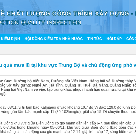
VỀ CHẤT LƯỢNG CÔNG TRÌNH XÂY DỰNG -
CTION QUALITY INSPECTION
KIỂM ĐỊNH
HỘI ĐỒNG KIỂM TRA NHÀ NƯỚC
TIN TỨC
HỎI ĐÁP
CÔNG
u quả mưa lũ tại khu vực Trung Bộ và chủ động ứng phó v
ác Cục: Đường bộ Việt Nam, Đường sắt Việt Nam, Hàng hải và Đường thủy V
Các Sở Xây dựng: Nghệ An, Hà Tĩnh, Quảng Trị, Huế, Đà Nẵng, Quảng Ngãi; T
Hàng hải Việt Nam về việc tập trung khắc phục nhanh hậu quả mưa lũ tại khu 
gi).
gày 03/11, vị trí tâm bão Kalmaegi ở vào khoảng 10,7 độ Vĩ Bắc; 129,0 độ Kinh Đô
ất vùng gần tâm bão mạnh cấp 11 (89-102km/giờ), giật cấp 15. Di chuyển theo hư
a Đông khu vực giữa Biển Đông có gió mạnh dần lên cấp 6-7, sau tăng lên cấp 8 -
 5,0-7,0m; trong khoảng ngày 05-06/11, khu vực giữa Biển Đông (bao gồm đặc 
hả năng chịu tác động của gió mạnh cấp 12-14, giật trên cấp 17, sóng biển cao 8