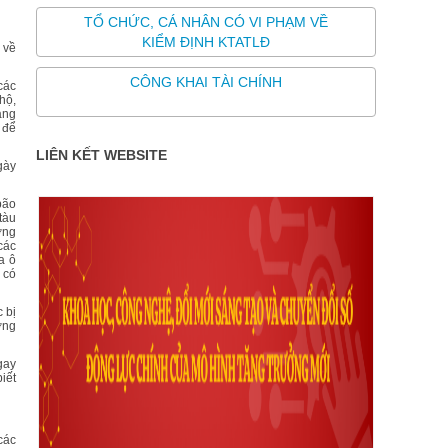
TỔ CHỨC, CÁ NHÂN CÓ VI PHẠM VỀ
KIỂM ĐỊNH KTATLĐ
 về
CÔNG KHAI TÀI CHÍNH
các
hộ,
àng
 để
LIÊN KẾT WEBSITE
gày
bão
tàu
ớng
các
a ô
 có
 bị
ờng
gay
iết
các