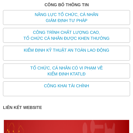
CÔNG BỐ THÔNG TIN
NĂNG LỰC TỔ CHỨC, CÁ NHÂN
GIÁM ĐỊNH TƯ PHÁP
CÔNG TRÌNH CHẤT LƯỢNG CAO,
TỔ CHỨC CÁ NHÂN ĐƯỢC KHEN THƯỞNG
KIỂM ĐỊNH KỸ THUẬT AN TOÀN LAO ĐỘNG
TỔ CHỨC, CÁ NHÂN CÓ VI PHẠM VỀ
KIỂM ĐỊNH KTATLĐ
CÔNG KHAI TÀI CHÍNH
LIÊN KẾT WEBSITE