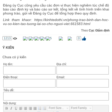
Đảng ủy Cục cũng yêu cầu các đơn vị thực hiện nghiêm túc chế độ
báo cáo định kỳ và báo cáo sơ kết, tổng kết về tình hình triển khai
phong trào, gửi về Đảng ủy Cục để tổng hợp theo quy định.
Link tham khaor: https://kinhtedothi.vn/phong-trao-binh-dan-hoc-
vu-so-kien-tao-tuong-lai-so-cho-nguoi-viet.661583.html
Theo
Cục GIám định
1213
0
Ý KIẾN
Chưa có ý kiến
Họ tên:
Địa chỉ:
Điện thoại:
Email:
Tiêu đề:
Nội dung:
Font Size...
Font Family...