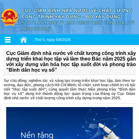
CỤC GIÁM ĐỊNH NHÀ NƯỚC VỀ CHẤT LƯỢNG
CÔNG TRÌNH XÂY DỰNG - BỘ XÂY DỰNG
STATE AUTHORITY FOR CONSTRUCTION QUALITY
INSPECTION
Thứ 5, ngày 6/8/2026
Cục Giám định nhà nước về chất lượng công trình xây
dựng triển khai học tập và làm theo Bác năm 2025 gắn
với xây dựng văn hóa học tập suốt đời và phong trào
“Bình dân học vụ số”
Sự chủ động, nghiêm túc và sáng tạo trong triển khai học tập, làm theo tư
tưởng, đạo đức, phong cách Hồ Chí Minh; tổ chức sinh hoạt chính trị về bài
viết “Học tập suốt đời”; cùng quyết tâm thực hiện phong trào “Bình dân
học vụ số” đang trở thành động lực quan trọng của Đảng ủy Cục Giám
định nhà nước về chất lượng công trình xây dựng trong năm 2025.