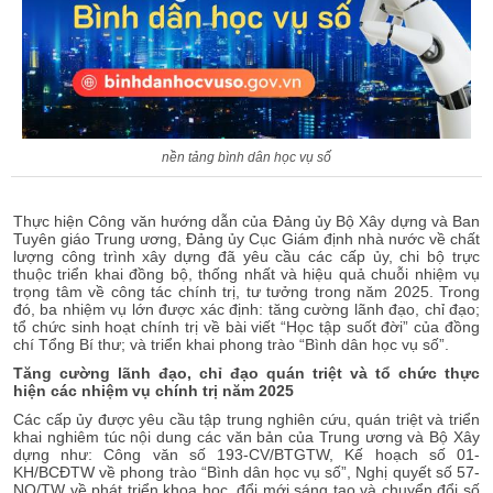
nền tảng bình dân học vụ số
Thực hiện Công văn hướng dẫn của Đảng ủy Bộ Xây dựng và Ban
Tuyên giáo Trung ương, Đảng ủy Cục Giám định nhà nước về chất
lượng công trình xây dựng đã yêu cầu các cấp ủy, chi bộ trực
thuộc triển khai đồng bộ, thống nhất và hiệu quả chuỗi nhiệm vụ
trọng tâm về công tác chính trị, tư tưởng trong năm 2025. Trong
đó, ba nhiệm vụ lớn được xác định: tăng cường lãnh đạo, chỉ đạo;
tổ chức sinh hoạt chính trị về bài viết “Học tập suốt đời” của đồng
chí Tổng Bí thư; và triển khai phong trào “Bình dân học vụ số”.
Tăng cường lãnh đạo, chỉ đạo quán triệt và tổ chức thực
hiện các nhiệm vụ chính trị năm 2025
Các cấp ủy được yêu cầu tập trung nghiên cứu, quán triệt và triển
khai nghiêm túc nội dung các văn bản của Trung ương và Bộ Xây
dựng như: Công văn số 193-CV/BTGTW, Kế hoạch số 01-
KH/BCĐTW về phong trào “Bình dân học vụ số”, Nghị quyết số 57-
NQ/TW về phát triển khoa học, đổi mới sáng tạo và chuyển đổi số