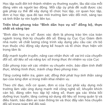
Học tập suốt đời trở thành nhiệm vụ thường xuyên, lâu dài của mỗi
đảng viên và người lao động. Mỗi cấp ủy phải đề xuất được các
giải pháp cụ thể để xây dựng tổ chức học tập, cơ quan học tập,
đơn vị học tập; qua đó tạo môi trường làm việc đổi mới, sáng tạo
và tinh thần tự rèn luyện liên tục.
Triển khai phong trào “Bình dân học vụ số” đồng bộ, thực
chất và sáng tạo
“Bình dân học vụ số” được xác định là phong trào lớn của toàn
ngành trong thời kỳ chuyển đổi số. Đảng ủy Cục Cục Giám định
nhà nước về chất lượng công trình xây dựng yêu cầu các chi bộ
trực thuộc chủ động xây dựng kế hoạch và tổ chức thực hiện với
trọng tâm là:
Đẩy mạnh tuyên truyền, nâng cao nhận thức về vai trò của chuyển
đổi số, dữ liệu số và năng lực số trong thực thi nhiệm vụ của Cục
Gắn phong trào với các nhiệm vụ chuyên môn, bảo đảm tính thiết
thực, không hình thức, tránh chạy theo phong trào.
Tăng cường kiểm tra, giám sát, đồng thời phát huy tinh thần sáng
tạo của từng đơn vị trong triển khai nhiệm vụ.
Theo chỉ đạo, mỗi cơ quan, đơn vị của Cục phải xây dựng môi
trường làm việc ứng dụng mạnh mẽ công nghệ số; khuyến khích
cán bộ, đảng viên học tập kỹ năng số, tham gia các khóa bồi
dưỡng trực tuyến; tăng cường sử dụng dữ liệu số trong quản lý và
điều hành; bảo đảm an toàn thông tin và thúc đẩy văn hóa chuyển
đổi số trong toàn thể đội ngũ.