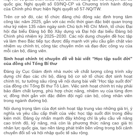
quốc gia; Nghị quyết số 03/NQ-CP và Chương trình hành động
của Chính phủ thực hiện Nghị quyết số 57-NQ/TW.
Trên cơ sở đó, các tổ chức đảng chủ động xác định trọng tâm
công tác năm 2025, gắn với các mốc thời gian đặc biệt quan trọng
như kỷ niệm 135 năm ngày sinh Chủ tịch Hồ Chí Minh, tổ chức Đại
hội đại biểu Đảng bộ Bộ Xây dựng và Đại hội đại biểu Đảng bộ
Chính phủ nhiệm kỳ 2025–2030. Các nội dung chuyên đề học tập
và làm theo Bác tiếp tục được đẩy mạnh với yêu cầu gắn chặt vào
nhiệm vụ chính trị, công tác chuyên môn và đạo đức công vụ của
mỗi cán bộ, đảng viên.
Sinh hoạt chính trị chuyên đề về bài viết “Học tập suốt đời”
của đồng chí Tổng Bí thư
Đảng ủy Cục Giám định nhà nước về chất lượng công trình xây
dựng chỉ đạo các chi bộ, đảng bộ cơ sở tổ chức đợt sinh hoạt
chính trị, tư tưởng sâu rộng về nội dung bài viết “Học tập suốt đời”
của đồng chí Tổng Bí thư Tô Lâm. Việc sinh hoạt chính trị này phải
bảo đảm chất lượng, phù hợp chức năng, nhiệm vụ của từng đơn
vị; đồng thời gắn với đặc điểm đội ngũ cán bộ, công nhân viên
trong ngành đường bộ.
Nội dung trọng tâm của đợt sinh hoạt tập trung vào những giá trị, ý
nghĩa và yêu cầu cấp thiết của việc học tập suốt đời trong điều
kiện mới. Đảng ủy nhấn mạnh đây không chỉ là yêu cầu về nâng
cao trình độ, kỹ năng, mà còn là phương thức nâng cao giá trị
nhân lực quốc gia, tạo nền tảng phát triển bền vững trong bối cảnh
chuyển đổi số và hội nhập quốc tế sâu rộng.