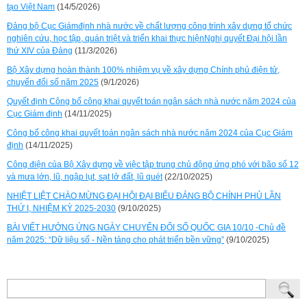
tạo Việt Nam
(14/5/2026)
Đảng bộ Cục Giámđịnh nhà nước về chất lượng công trình xây dựng tổ chức
nghiên cứu, học tập, quán triệt và triển khai thực hiệnNghị quyết Đại hội lần
thứ XIV của Đảng
(11/3/2026)
Bộ Xây dựng hoàn thành 100% nhiệm vụ về xây dựng Chính phủ điện tử,
chuyển đổi số năm 2025
(9/1/2026)
Quyết định Công bố công khai quyết toán ngân sách nhà nước năm 2024 của
Cục Giám định
(14/11/2025)
Công bố công khai quyết toán ngân sách nhà nước năm 2024 của Cục Giám
định
(14/11/2025)
Công điện của Bộ Xây dựng về việc tập trung chủ động ứng phó với bão số 12
và mưa lớn, lũ, ngập lụt, sạt lở đất, lũ quét
(22/10/2025)
NHIỆT LIỆT CHÀO MỪNG ĐẠI HỘI ĐẠI BIỂU ĐẢNG BỘ CHÍNH PHỦ LẦN
THỨ I, NHIỆM KỲ 2025-2030
(9/10/2025)
BÀI VIẾT HƯỞNG ỨNG NGÀY CHUYỂN ĐỔI SỐ QUỐC GIA 10/10 -Chủ đề
năm 2025: “Dữ liệu số - Nền tảng cho phát triển bền vững”
(9/10/2025)