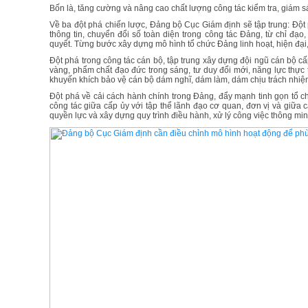
Bốn là, tăng cường và nâng cao chất lượng công tác kiểm tra, giám s
Về ba đột phá chiến lược, Đảng bộ Cục Giám định sẽ tập trung: Độ
thông tin, chuyển đổi số toàn diện trong công tác Đảng, từ chỉ đạo
quyết. Từng bước xây dựng mô hình tổ chức Đảng linh hoạt, hiện đại, 
Đột phá trong công tác cán bộ, tập trung xây dựng đội ngũ cán bộ cấ
vàng, phẩm chất đạo đức trong sáng, tư duy đổi mới, năng lực thực 
khuyến khích bảo vệ cán bộ dám nghĩ, dám làm, dám chịu trách nhiệm 
Đột phá về cải cách hành chính trong Đảng, đẩy mạnh tinh gọn tổ ch
công tác giữa cấp ủy với tập thể lãnh đạo cơ quan, đơn vị và giữa c
quyền lực và xây dựng quy trình điều hành, xử lý công việc thông minh