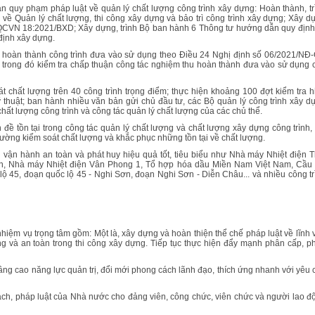
n quy phạm pháp luật về quản lý chất lượng công trình xây dựng: Hoàn thành, tr
 Quản lý chất lượng, thi công xây dựng và bảo trì công trình xây dựng; Xây d
ố QCVN 18:2021/BXD; Xây dựng, trình Bộ ban hành 6 Thông tư hướng dẫn quy định
 định xây dựng.
khi hoàn thành công trình đưa vào sử dụng theo Điều 24 Nghị định số 06/2021/NĐ-
, trong đó kiểm tra chấp thuận công tác nghiệm thu hoàn thành đưa vào sử dụng 
 chất lượng trên 40 công trình trọng điểm; thực hiện khoảng 100 đợt kiểm tra h
kỹ thuật; ban hành nhiều văn bản gửi chủ đầu tư, các Bộ quản lý công trình xây d
hất lượng công trình và công tác quản lý chất lượng của các chủ thể.
đề tồn tại trong công tác quản lý chất lượng và chất lượng xây dựng công trình, 
cường kiểm soát chất lượng và khắc phục những tồn tại về chất lượng.
ận hành an toàn và phát huy hiệu quả tốt, tiêu biểu như Nhà máy Nhiệt điện T
iên, Nhà máy Nhiệt điện Vân Phong 1, Tổ hợp hóa dầu Miền Nam Việt Nam, Cầu
ộ 45, đoạn quốc lộ 45 - Nghi Sơn, đoạn Nghi Sơn - Diễn Châu... và nhiều công tr
ệm vụ trọng tâm gồm: Một là, xây dựng và hoàn thiện thể chế pháp luật về lĩnh 
ng và an toàn trong thi công xây dựng. Tiếp tục thực hiện đẩy mạnh phân cấp, p
ng cao năng lực quản trị, đổi mới phong cách lãnh đạo, thích ứng nhanh với yêu 
 sách, pháp luật của Nhà nước cho đảng viên, công chức, viên chức và người lao đ