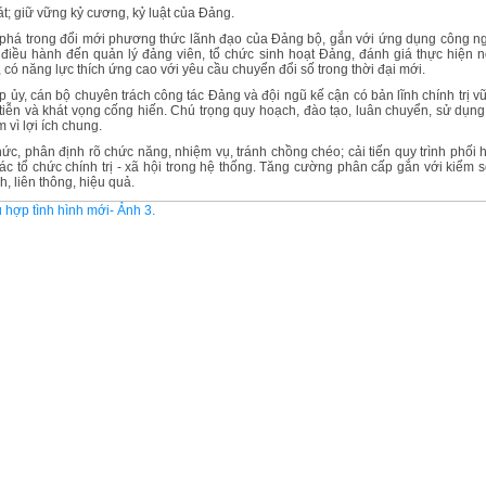
át; giữ vững kỷ cương, kỷ luật của Đảng.
t phá trong đổi mới phương thức lãnh đạo của Đảng bộ, gắn với ứng dụng công n
, điều hành đến quản lý đảng viên, tổ chức sinh hoạt Đảng, đánh giá thực hiện n
có năng lực thích ứng cao với yêu cầu chuyển đổi số trong thời đại mới.
p ủy, cán bộ chuyên trách công tác Đảng và đội ngũ kế cận có bản lĩnh chính trị v
tiễn và khát vọng cống hiến. Chú trọng quy hoạch, đào tạo, luân chuyển, sử dụng
vì lợi ích chung.
ức, phân định rõ chức năng, nhiệm vụ, tránh chồng chéo; cải tiến quy trình phối 
ác tổ chức chính trị - xã hội trong hệ thống. Tăng cường phân cấp gắn với kiểm s
, liên thông, hiệu quả.