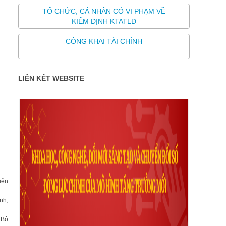
TỔ CHỨC, CÁ NHÂN CÓ VI PHẠM VỀ
KIỂM ĐỊNH KTATLĐ
CÔNG KHAI TÀI CHÍNH
LIÊN KẾT WEBSITE
iên
nh,
 Bộ