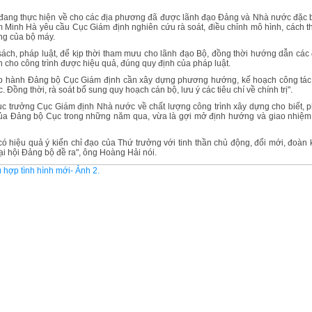
đang thực hiện về cho các địa phương đã được lãnh đạo Đảng và Nhà nước đặc b
 Minh Hà yêu cầu Cục Giám định nghiên cứu rà soát, điều chỉnh mô hình, cách t
ộng của bộ máy.
sách, pháp luật, để kịp thời tham mưu cho lãnh đạo Bộ, đồng thời hướng dẫn các 
 cho công trình được hiệu quả, đúng quy định của pháp luật.
p hành Đảng bộ Cục Giám định cần xây dựng phương hướng, kế hoạch công tác
 Đồng thời, rà soát bổ sung quy hoạch cán bộ, lưu ý các tiêu chí về chính trị".
ục trưởng Cục Giám định Nhà nước về chất lượng công trình xây dựng cho biết, p
 của Đảng bộ Cục trong những năm qua, vừa là gợi mở định hướng và giao nhiệm
ó hiệu quả ý kiến chỉ đạo của Thứ trưởng với tinh thần chủ động, đổi mới, đoàn k
ại hội Đảng bộ đề ra", ông Hoàng Hải nói.