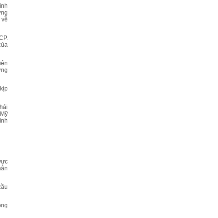
ình
ựng
 về
CP.
của
iện
ựng
kịp
hái
 Mỹ
ình
vực
hân
cầu
ộng