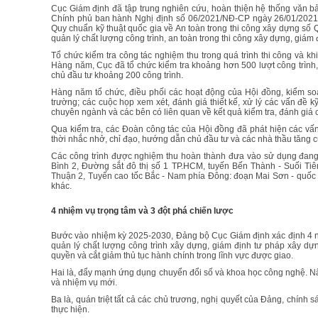
Cục Giám định đã tập trung nghiên cứu, hoàn thiện hệ thống văn bả
Chính phủ ban hành Nghị định số 06/2021/NĐ-CP ngày 26/01/2021 về
Quy chuẩn kỹ thuật quốc gia về An toàn trong thi công xây dựng s
quản lý chất lượng công trình, an toàn trong thi công xây dựng, giám
Tổ chức kiểm tra công tác nghiệm thu trong quá trình thi công và 
Hàng năm, Cục đã tổ chức kiểm tra khoảng hơn 500 lượt công trình
chủ đầu tư khoảng 200 công trình.
Hàng năm tổ chức, điều phối các hoạt động của Hội đồng, kiểm soát
trường; các cuộc họp xem xét, đánh giá thiết kế, xử lý các vấn đề 
chuyên ngành và các bên có liên quan về kết quả kiểm tra, đánh giá c
Qua kiểm tra, các Đoàn công tác của Hội đồng đã phát hiện các vấn 
thời nhắc nhở, chỉ đạo, hướng dẫn chủ đầu tư và các nhà thầu tăng 
Các công trình được nghiệm thu hoàn thành đưa vào sử dụng đang v
Bình 2, Đường sắt đô thị số 1 TP.HCM, tuyến Bến Thành - Suối T
Thuận 2, Tuyến cao tốc Bắc - Nam phía Đông: đoạn Mai Sơn - quốc l
khác.
4 nhiệm vụ trọng tâm và 3 đột phá chiến lược
Bước vào nhiệm kỳ 2025-2030, Đảng bộ Cục Giám định xác định 4 nhi
quản lý chất lượng công trình xây dựng, giám định tư pháp xây dự
quyền và cắt giảm thủ tục hành chính trong lĩnh vực được giao.
Hai là, đẩy mạnh ứng dụng chuyển đổi số và khoa học công nghệ. Nâ
và nhiệm vụ mới.
Ba là, quán triệt tất cả các chủ trương, nghị quyết của Đảng, chính
thực hiện.