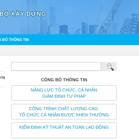
 BỘ XÂY DỰNG
 BỐ THÔNG TIN
ăng
CÔNG BỐ THÔNG TIN
NĂNG LỰC TỔ CHỨC, CÁ NHÂN
GIÁM ĐỊNH TƯ PHÁP
CÔNG TRÌNH CHẤT LƯỢNG CAO,
TỔ CHỨC CÁ NHÂN ĐƯỢC KHEN THƯỞNG
KIỂM ĐỊNH KỸ THUẬT AN TOÀN LAO ĐỘNG