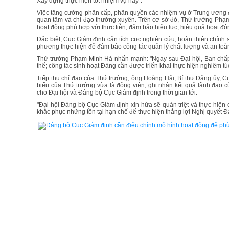
Xây dựng thực hiện tốt nhiệm vụ này".
Việc tăng cường phân cấp, phân quyền các nhiệm vụ ở Trung ương 
quan tâm và chỉ đạo thường xuyên. Trên cơ sở đó, Thứ trưởng Phạm
hoạt động phù hợp với thực tiễn, đảm bảo hiệu lực, hiệu quả hoạt đ
Đặc biệt, Cục Giám định cần tích cực nghiên cứu, hoàn thiện chính 
phương thực hiện để đảm bảo công tác quản lý chất lượng và an toàn
Thứ trưởng Phạm Minh Hà nhấn mạnh: "Ngay sau Đại hội, Ban chấ
thể; công tác sinh hoạt Đảng cần được triển khai thực hiện nghiêm túc.
Tiếp thu chỉ đạo của Thứ trưởng, ông Hoàng Hải, Bí thư Đảng ủy, C
biểu của Thứ trưởng vừa là động viên, ghi nhận kết quả lãnh đạo
cho Đại hội và Đảng bộ Cục Giám định trong thời gian tới.
"Đại hội Đảng bộ Cục Giám định xin hứa sẽ quán triệt và thực hiện c
khắc phục những tồn tại hạn chế để thực hiện thắng lợi Nghị quyết Đ