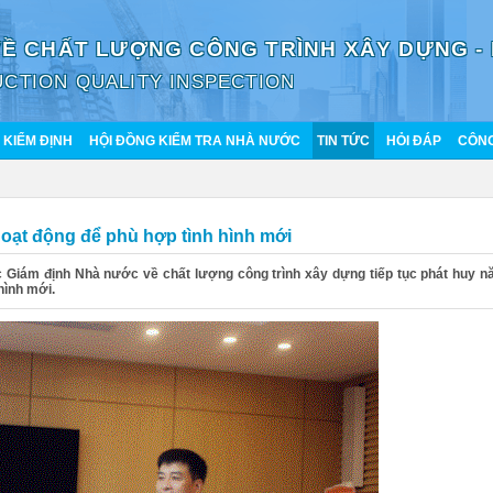
VỀ CHẤT LƯỢNG CÔNG TRÌNH XÂY DỰNG -
CTION QUALITY INSPECTION
KIỂM ĐỊNH
HỘI ĐỒNG KIỂM TRA NHÀ NƯỚC
TIN TỨC
HỎI ĐÁP
CÔNG
oạt động để phù hợp tình hình mới
 Giám định Nhà nước về chất lượng công trình xây dựng tiếp tục phát huy n
hình mới.