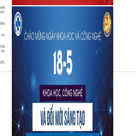
iệt
hức
địa
 cụ
hát
 vụ
ết,