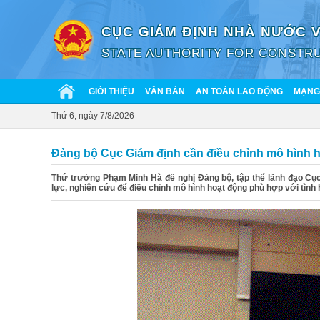
CỤC GIÁM ĐỊNH NHÀ NƯỚC 
STATE AUTHORITY FOR CONSTRU
GIỚI THIỆU
VĂN BẢN
AN TOÀN LAO ĐỘNG
MẠNG 
Thứ 6, ngày 7/8/2026
Đảng bộ Cục Giám định cần điều chỉnh mô hình h
Thứ trưởng Phạm Minh Hà đề nghị Đảng bộ, tập thể lãnh đạo Cục
lực, nghiên cứu để điều chỉnh mô hình hoạt động phù hợp với tình 