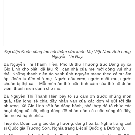
Đại diện Đoàn công tác hỏi thăm sức khỏe Mẹ Việt Nam Anh hùng
Nguyễn Thị Nậy.
Bà Nguyễn Thị Thanh Hiền, Phó Bí thư Thường trực Đảng ủy xã
Gio Linh cho biết, đã lâu rồi, căn nhà của mẹ mới đông vui như
thế. Những thanh niên áo xanh tình nguyện mang theo cả sự ấm
áp, đoàn tụ đến nhà mẹ. Người nấu cơm, người nhặt rau, người
chuẩn bị thịt cá… Mỗi món ăn thể hiện tình cảm của thế hệ đoàn
viên, thanh niên dành cho mẹ.
Bà Nguyễn Thị Thanh Hiền bày tỏ sự cảm ơn trước những món
quà, tấm lòng sẻ chia đầy nhân văn của các đơn vị gửi tới địa
phương. Xã Gio Linh sẽ luôn đồng hành, phối hợp để tổ chức các
hoạt động xã hội, cộng đồng để nhân dân có cuộc sống đủ đầy,
ấm no và hạnh phúc.
Tiếp đó, Đoàn công tác dâng hương, dâng hoa tại Nghĩa trang Liệt
sĩ Quốc gia Trường Sơn, Nghĩa trang Liệt sĩ Quốc gia Đường 9.