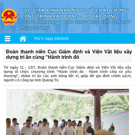
CỤC GIÁM ĐỊNH NHÀ NƯỚC VỀ CHẤT LƯỢNG
CÔNG TRÌNH XÂY DỰNG - BỘ XÂY DỰNG
STATE AUTHORITY FOR CONSTRUCTION QUALITY
INSPECTION
Thứ 5, ngày 6/8/2026
Đoàn thanh niên Cục Giám định và Viện Vật liệu xây
dựng tri ân cùng “Hành trình đỏ
Từ ngày 11 - 13/7, Đoàn thanh niên Cục Giám định và Viện Vật liệu xây
dựng tổ chức chương trình “Hành trình đỏ - Hành trình chia sẻ yêu
thương”, nhằm tri ân các anh hùng liệt sĩ, giúp đỡ gia đình chính sách,
người có công tại tỉnh Quảng Trị.