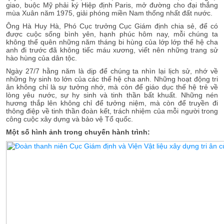
giao, buộc Mỹ phải ký Hiệp định Paris, mở đường cho đại thắng
mùa Xuân năm 1975, giải phóng miền Nam thống nhất đất nước.
Ông Hà Huy Hà, Phó Cục trưởng Cục Giám định chia sẻ, để có
được cuộc sống bình yên, hạnh phúc hôm nay, mỗi chúng ta
không thể quên những năm tháng bi hùng của lớp lớp thế hệ cha
anh đi trước đã không tiếc máu xương, viết nên những trang sử
hào hùng của dân tộc.
Ngày 27/7 hằng năm là dịp để chúng ta nhìn lại lịch sử, nhớ về
những hy sinh to lớn của các thế hệ cha anh. Những hoạt động tri
ân không chỉ là sự tưởng nhớ, mà còn để giáo dục thế hệ trẻ về
lòng yêu nước, sự hy sinh và tinh thần bất khuất. Những nén
hương thắp lên không chỉ để tưởng niệm, mà còn để truyền đi
thông điệp về tinh thần đoàn kết, trách nhiệm của mỗi người trong
công cuộc xây dựng và bảo vệ Tổ quốc.
Một số hình ảnh trong chuyến hành trình: