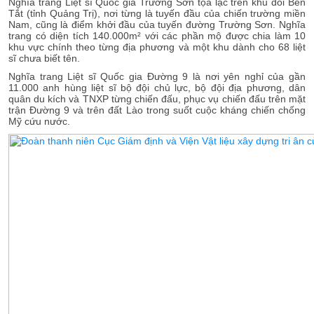
Nghĩa trang Liệt sĩ Quốc gia Trường Sơn tọa lạc trên khu đồi Bến
Tắt (tỉnh Quảng Trị), nơi từng là tuyến đầu của chiến trường miền
Nam, cũng là điểm khởi đầu của tuyến đường Trường Sơn. Nghĩa
trang có diện tích 140.000m² với các phần mộ được chia làm 10
khu vực chính theo từng địa phương và một khu dành cho 68 liệt
sĩ chưa biết tên.
Nghĩa trang Liệt sĩ Quốc gia Đường 9 là nơi yên nghỉ của gần
11.000 anh hùng liệt sĩ bộ đội chủ lực, bộ đội địa phương, dân
quân du kích và TNXP từng chiến đấu, phục vụ chiến đấu trên mặt
trận Đường 9 và trên đất Lào trong suốt cuộc kháng chiến chống
Mỹ cứu nước.