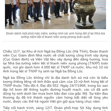
Đoàn dành một phút mặc niệm, tưởng nhớ các anh hùng liệt sĩ tại Nhà bia
tưởng niệm liệt sĩ thanh niên xung phong toàn quốc
Chiều 11/7, tại Khu di tích Ngã ba Đồng Lộc (Hà Tĩnh), Đoàn thanh
niên Cục Giám định Nhà nước về chất lượng công trình xây dựng
(Cục Giám định) và Viện Vật liệu xây dựng đến dâng hương, hoa
tại Nhà bia tưởng niệm liệt sĩ thanh niên xung phong (TNXP) toàn
quốc, nơi ghi danh hơn 4.000 liệt sĩ TNXP cả nước; khu mộ 10 nữ
Anh hùng liệt sĩ TNXP hy sinh tại Ngã ba Đồng Lộc.
Ngã ba Đồng Lộc không chỉ là địa danh lịch sử mà còn là biểu
tượng thiêng liêng về tinh thần quả cảm của 10 nữ Anh hùng liệt sĩ
TNXP thuộc Tiểu đội 4, Đại đội 552. Ngày 24/7/1968, trong lúc san
lấp hố bom để thông tuyến đường huyết mạch, các cô đã anh
dũng hy sinh dưới làn mưa bom bão đạn của giặc Mỹ. Sự kiện đau
thương ấy đã trở thành nguồn cảm hứng bất diệt về lòng yêu
nước, được các thế hệ người Việt gìn giữ qua hàng chục năm.
Tiếp nối hành trình, sáng 12/7, Đoàn phối hợp Sở Xây dựng tỉnh