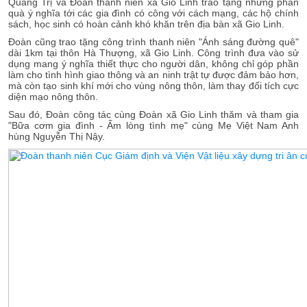
Quảng Trị và Đoàn thanh niên xã Gio Linh trao tặng những phần
quà ý nghĩa tới các gia đình có công với cách mạng, các hộ chính
sách, học sinh có hoàn cảnh khó khăn trên địa bàn xã Gio Linh.
Đoàn cũng trao tặng công trình thanh niên "Ánh sáng đường quê"
dài 1km tại thôn Hà Thượng, xã Gio Linh. Công trình đưa vào sử
dụng mang ý nghĩa thiết thực cho người dân, không chỉ góp phần
làm cho tình hình giao thông và an ninh trật tự được đảm bảo hơn,
mà còn tạo sinh khí mới cho vùng nông thôn, làm thay đổi tích cực
diện mạo nông thôn.
Sau đó, Đoàn công tác cùng Đoàn xã Gio Linh thăm và tham gia
"Bữa cơm gia đình - Ấm lòng tình mẹ" cùng Mẹ Việt Nam Anh
hùng Nguyễn Thị Nậy.