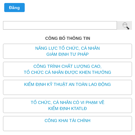
Đăng
CÔNG BỐ THÔNG TIN
NĂNG LỰC TỔ CHỨC, CÁ NHÂN
GIÁM ĐỊNH TƯ PHÁP
CÔNG TRÌNH CHẤT LƯỢNG CAO,
TỔ CHỨC CÁ NHÂN ĐƯỢC KHEN THƯỞNG
KIỂM ĐỊNH KỸ THUẬT AN TOÀN LAO ĐỘNG
TỔ CHỨC, CÁ NHÂN CÓ VI PHẠM VỀ
KIỂM ĐỊNH KTATLĐ
CÔNG KHAI TÀI CHÍNH