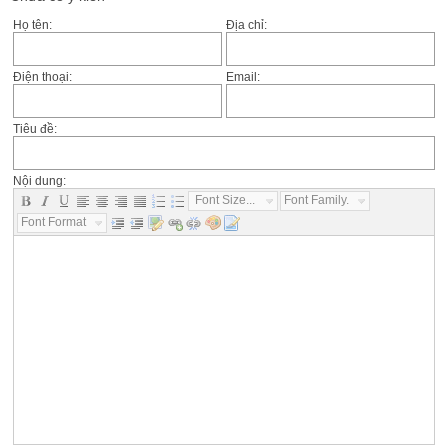
Họ tên:
Địa chỉ:
Điện thoại:
Email:
Tiêu đề:
Nội dung:
Font Size...
Font Family...
Font Format...