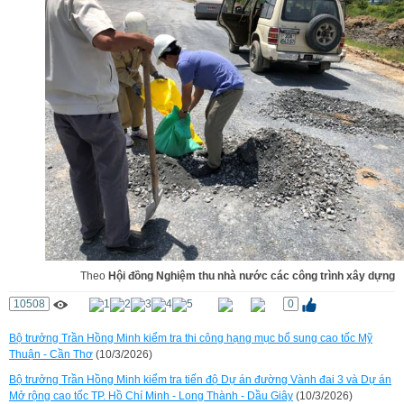
Theo
Hội đồng Nghiệm thu nhà nước các công trình xây dựng
10508
0
Bộ trưởng Trần Hồng Minh kiểm tra thi công hạng mục bổ sung cao tốc Mỹ
Thuận - Cần Thơ
(10/3/2026)
Bộ trưởng Trần Hồng Minh kiểm tra tiến độ Dự án đường Vành đai 3 và Dự án
Mở rộng cao tốc TP. Hồ Chí Minh - Long Thành - Dầu Giây
(10/3/2026)