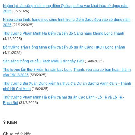
Ngắm lại các công trình trọng điểm Quốc gia đưa vào khai thác sử dụng năm
2025
(3/2/2026)
Nhiều công trình, hạng mục công trình trọng điểm được đưa vào sử dụng năm
2025
(21/12/2025)
Thứ trưởng Phạm Minh Hà kiểm tra tiến độ Cảng hàng không Long Thành
(4/12/2025)
Bộ trưởng Trần Hồng Minh kiểm tra tiến độ dự án Cảng HKQT Long Thành
(4/11/2025)
Sẵn sàng thông xe cầu Rạch Miễu 2 từ ngày 19/8
(14/8/2025)
Thủ tướng lần thứ 8 kiểm tra sân bay Long Thành, yêu cầu cơ bản hoàn thành
vào 19/12/2025
(5/8/2025)
Thứ trưởng Bùi Xuân Dũng kiểm tra thực địa Dự án đường Vành đai 3 - Thành
phố Hồ Chí Minh
(1/8/2025)
Thứ trưởng Phạm Minh Hà kiểm tra hai dự án Cao Lãnh - Lộ Tẻ và Lộ Tẻ -
Rạch Sỏi
(31/7/2025)
Ý KIẾN
Chưa có ý kiến