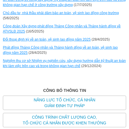
không gian hạn chế ở công trường xây dựng
(17/7/2025)
Chủ đầu tư, nhà thầu phải đảm bảo an toàn, vệ sinh lao động công trường
(5/6/2025)
Công đoàn Xây dựng phát động Tháng Công nhân và Tháng hành động về
ATVSLĐ 2025
(16/5/2025)
Đối thoại định kỳ về an toàn, vệ sinh lao động năm 2025
(28/4/2025)
Phát động Tháng Công nhân và Tháng hành động về an toàn, vệ sinh lao
động năm 2025
(28/4/2025)
Nghiệm thu cơ sở Nhiệm vụ nghiên cứu, xây dựng hướng dẫn kỹ thuật an toàn
khi làm việc trên cao và trong không gian hạn chế
(29/12/2024)
CÔNG BỐ THÔNG TIN
NĂNG LỰC TỔ CHỨC, CÁ NHÂN
GIÁM ĐỊNH TƯ PHÁP
CÔNG TRÌNH CHẤT LƯỢNG CAO,
TỔ CHỨC CÁ NHÂN ĐƯỢC KHEN THƯỞNG