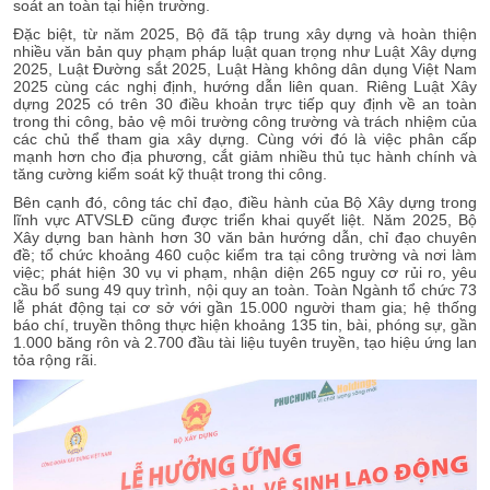
soát an toàn tại hiện trường.
Đặc biệt, từ năm 2025, Bộ đã tập trung xây dựng và hoàn thiện
nhiều văn bản quy phạm pháp luật quan trọng như Luật Xây dựng
2025, Luật Đường sắt 2025, Luật Hàng không dân dụng Việt Nam
2025 cùng các nghị định, hướng dẫn liên quan. Riêng Luật Xây
dựng 2025 có trên 30 điều khoản trực tiếp quy định về an toàn
trong thi công, bảo vệ môi trường công trường và trách nhiệm của
các chủ thể tham gia xây dựng. Cùng với đó là việc phân cấp
mạnh hơn cho địa phương, cắt giảm nhiều thủ tục hành chính và
tăng cường kiểm soát kỹ thuật trong thi công.
Bên cạnh đó, công tác chỉ đạo, điều hành của Bộ Xây dựng trong
lĩnh vực ATVSLĐ cũng được triển khai quyết liệt. Năm 2025, Bộ
Xây dựng ban hành hơn 30 văn bản hướng dẫn, chỉ đạo chuyên
đề; tổ chức khoảng 460 cuộc kiểm tra tại công trường và nơi làm
việc; phát hiện 30 vụ vi phạm, nhận diện 265 nguy cơ rủi ro, yêu
cầu bổ sung 49 quy trình, nội quy an toàn. Toàn Ngành tổ chức 73
lễ phát động tại cơ sở với gần 15.000 người tham gia; hệ thống
báo chí, truyền thông thực hiện khoảng 135 tin, bài, phóng sự, gần
1.000 băng rôn và 2.700 đầu tài liệu tuyên truyền, tạo hiệu ứng lan
tỏa rộng rãi.