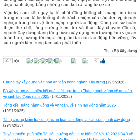
điệp hành động bằng những cam kết rõ ràng từ cơ sở.
Việc ký cam kết ngay tại lễ phát động không chỉ mang tính biểu
trưng mà còn là lời khẳng định trách nhiệm của các đơn vị, doanh
nghiệp trong bảo vệ tính mạng người lao động. Cùng với sự hoàn
thiện thể chế, tăng cường kiểm tra và thúc đẩy chuyển đổi số,
ngành Xây dựng đang từng bước xây dựng môi trường làm việc an
toàn hơn, hướng tới mục tiêu giảm tai nạn lao động bền vững, lấy
con người làm trung tâm của phát triển.
Theo
Bộ Xây dựng
517
0
Chung tay xây dựng văn hóa an toàn trong ngành Xây dựng
(19/5/2026)
Bộ Xây dựng đạt nhiều kết quả thiết thực trong Tháng hành động về an toàn,
vệ sinh lao động năm 2025
(14/11/2025)
Tổng kết Tháng hành động về An toàn, vệ sinh lao động năm 2025
(10/11/2025)
Tăng cường kiểm tra công tác an toàn lao động tại các công trình xây dựng
(29/7/2025)
Tuyên truyền, phổ biến Tài liệu hướng dẫn thực hiện QCVN 18:2021/BXD về
an toàn trong thi công xây dựng: Kỹ thuật an toàn khi làm việc trên cao và trong