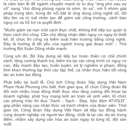
là năm bản lề để ngành chuyển mạnh từ tư duy “ứng phó sau sự
cố” sang “chủ động phòng ngừa từ sớm, từ xa”, với 5 nhóm giải
pháp trọng tâm, trong đó nổi bật là ứng dụng công nghệ số, dữ
liệu lớn và trí tuệ nhân tạo để giám sát công trường, cảnh báo
nguy cơ và hỗ trợ ra quyết định.
“Muốn giảm tai nạn một cách thực chất, không thể tiếp tục quản lý
theo cách thủ công. Cần chủ động nhận diện nguy cơ ngay từ thiết
kế, tổ chức thi công và kiểm soát hiện trường bằng công nghệ.
Đây là hướng đi tất yếu của ngành trong giai đoạn mới” - Thứ
trưởng Bùi Xuân Dũng nhấn mạnh.
Cùng với đó, Bộ Xây dựng sẽ tiếp tục hoàn thiện cơ chế chính
sách; tăng cường thanh tra, kiểm tra tại các công trình có nguy cơ
cao; đẩy mạnh đào tạo, huấn luyện; xử lý nghiêm vi phạm, đồng
thời khen thưởng kịp thời các tập thể, cá nhân thực hiện tốt công
tác an toàn lao động.
Phát biểu tại buổi lễ, Chủ tịch Công đoàn Xây dựng Việt Nam
Phạm Hoài Phương cho biết, thời gian qua, tổ chức Công đoàn đã
đổi mới nhiều hoạt động thiết thực như tăng cường đối thoại tại
doanh nghiệp, phát huy mạng lưới an toàn vệ sinh viên, tổ chức
các phong trào thi đua “Xanh - Sạch - Đẹp, bảo đảm ATVSLĐ”,
góp phần nâng cao nhận thức và trách nhiệm của đoàn viên. Thời
gian tới, Công đoàn Xây dựng Việt Nam sẽ tiếp tục đồng hành
cùng doanh nghiệp và người lao động, nhất là tại các dự án trọng
điểm, nhằm xây dựng văn hóa an toàn ngay từ từng tổ, đội sản
xuất.