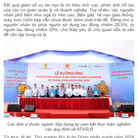
Kết quả giảm số vụ tai nạn là tín hiệu tích cực, phản ánh nỗ lực
của các cơ quan quản lý và doanh nghiệp. Tuy nhiên, các nguyên
nhân phổ biến như ngã từ trên cao, điện giật, tai nạn giao thông,
máy móc cuốn kẹp vẫn chưa được kiểm soát triệt để. Đáng chú ý,
nguyên nhân từ phía người sử dụng lao động chiếm 28,5%, từ
người lao động chiếm 20%, cho thấy yếu tố chủ quan vẫn là vấn
đề cần tập trung xử lý.
Các đơn vị thuộc ngành Xây dựng ký cam kết thực hiện nghiêm
các quy định về ATVSLĐ
Từ thực tế đó, Thứ trưởng Bùi Xuân Dũng nhấn mạnh năm 2026