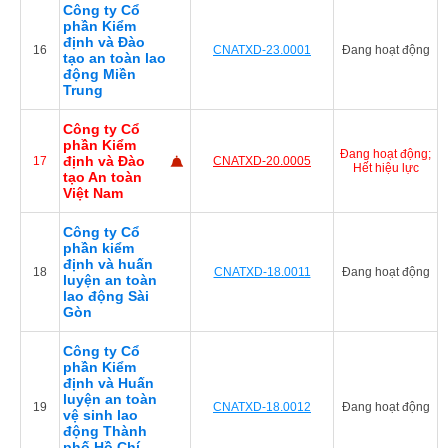
Công ty Cổ
phần Kiểm
định và Đào
16
CNATXD-23.0001
Đang hoạt động
tạo an toàn lao
động Miền
Trung
Công ty Cổ
phần Kiểm
Đang hoạt động;
định và Đào
17
CNATXD-20.0005
Hết hiệu lực
tạo An toàn
Việt Nam
Công ty Cổ
phần kiểm
định và huấn
18
CNATXD-18.0011
Đang hoạt động
luyện an toàn
lao động Sài
Gòn
Công ty Cổ
phần Kiểm
định và Huấn
luyện an toàn
19
CNATXD-18.0012
Đang hoạt động
vệ sinh lao
động Thành
phố Hồ Chí