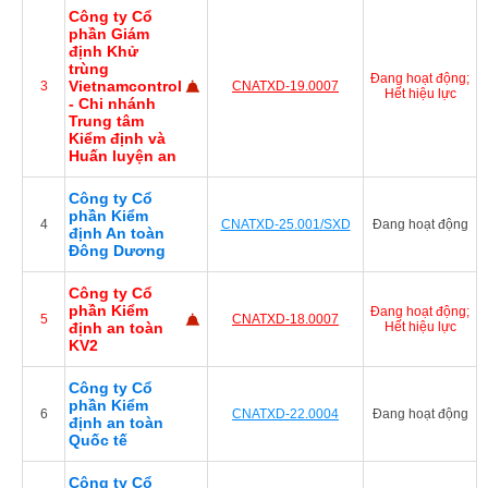
Công ty Cổ
Tổ
phần Giám
chức,
định Khử
cá
trùng
nhân
Đang hoạt động;
Vietnamcontrol
3
CNATXD-19.0007
có
Hết hiệu lực
- Chi nhánh
vi
Trung tâm
phạm
Kiểm định và
về
Huấn luyện an
kiểm
định
Công ty Cổ
KTATLĐ
phần Kiểm
4
CNATXD-25.001/SXD
Đang hoạt động
HỖ TRỢ
định An toàn
Đông Dương
Công ty Cổ
phần Kiểm
Đang hoạt động;
5
CNATXD-18.0007
định an toàn
Hết hiệu lực
KV2
Công ty Cổ
phần Kiểm
6
CNATXD-22.0004
Đang hoạt động
định an toàn
Quốc tế
Công ty Cổ