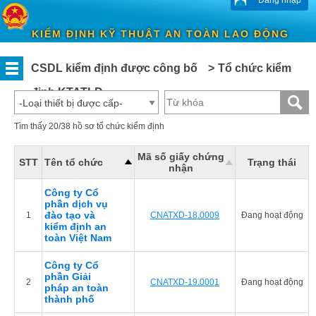
Đăng nhập
KIỂM ĐỊNH KỸ THUẬT AN TOÀN LAO ĐỘNG
CSDL kiểm định được công bố
>
Tổ chức kiểm
DANH
định KTATLĐ
MỤC
TRANG CHỦ
-Loại thiết bị được cấp-
CSDL KIỂM ĐỊNH ĐƯỢC CÔNG BỐ
NỘI
Tìm thấy 20/38 hồ sơ tổ chức kiểm định
Tổ
DUNG
chức
Mã số giấy chứng
kiểm
STT
Tên tổ chức
Trạng thái
nhận
định
KTATLĐ
Công ty Cổ
Kiểm
phần dịch vụ
định
đào tạo và
1
CNATXD-18.0009
Đang hoạt động
viên
kiểm định an
KTATLĐ
toàn Việt Nam
Thiết
Công ty Cổ
bị
phần Giải
được
2
CNATXD-19.0001
Đang hoạt động
pháp an toàn
kiểm
thành phố
định
KTATLĐ