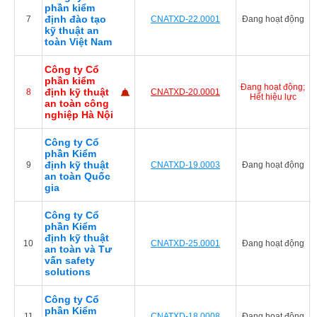
phần kiểm
định đào tạo
7
CNATXD-22.0001
Đang hoạt động
kỹ thuật an
toàn Việt Nam
Công ty Cổ
phần kiểm
Đang hoạt động;
định kỹ thuật
8
CNATXD-20.0001
Hết hiệu lực
an toàn công
nghiệp Hà Nội
Công ty Cổ
phần Kiểm
định kỹ thuật
9
CNATXD-19.0003
Đang hoạt động
an toàn Quốc
gia
Công ty Cổ
phần Kiểm
định kỹ thuật
10
CNATXD-25.0001
Đang hoạt động
an toàn và Tư
vấn safety
solutions
Công ty Cổ
phần Kiểm
11
CNATXD-18.0008
Đang hoạt động