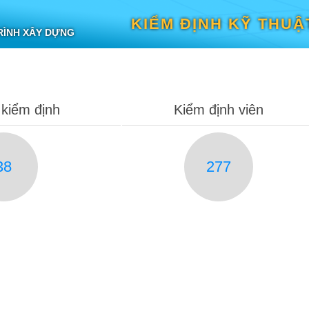
KIỂM ĐỊNH KỸ THUẬ
RÌNH XÂY DỰNG
kiểm định
Kiểm định viên
38
277