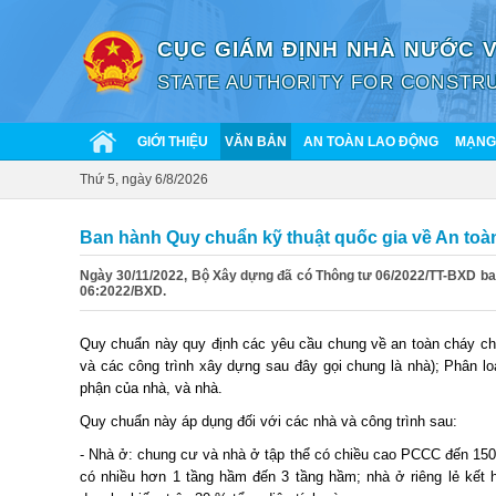
CỤC GIÁM ĐỊNH NHÀ NƯỚC 
STATE AUTHORITY FOR CONSTRU
GIỚI THIỆU
VĂN BẢN
AN TOÀN LAO ĐỘNG
MẠNG 
Thứ 5, ngày 6/8/2026
Ban hành Quy chuẩn kỹ thuật quốc gia về An to
Ngày 30/11/2022, Bộ Xây dựng đã có Thông tư 06/2022/TT-BXD ba
06:2022/BXD.
Quy chuẩn này quy định các yêu cầu chung về an toàn cháy ch
và các công trình xây dựng sau đây gọi chung là nhà); Phân lo
phận của nhà, và nhà.
Quy chuẩn này áp dụng đối với các nhà và công trình sau:
- Nhà ở: chung cư và nhà ở tập thể có chiều cao PCCC đến 150 
có nhiều hơn 1 tầng hầm đến 3 tầng hầm; nhà ở riêng lẻ kết 