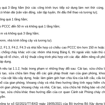
uá 3 tầng hầm (trừ các công trình trực tiếp sử dụng làm nơi thờ cúng, 
 có khán đài (sân vận động, sân tập luyện, thi đấu thể thao và tương tự);
ông quá 1 tầng hầm;
cao PCCC đến 50 m và không quá 1 tầng hầm;
0 m và không quá 3 tầng hầm;
 ươm, nhà kính trồng cây và tương tự).
.2, F1.3, F4.2, F4.3 và nhà hỗn hợp có chiều cao PCCC lớn hơn 150 m hoặc
g chống cháy khác với các nhóm nhà trong Bảng 6, thì ngoài việc tuân thủ 
áp về tổ chức, về kỹ thuật công trình phù hợp với các đặc điểm riêng về ph
 áp dụng.
 nêu tại 1.1.2, hoặc trong phạm vi những thay đổi sau: Cải tạo, sửa chữa 
i tạo, sửa chữa làm thay đổi các giải pháp thoát nạn của gian phòng, kho
của vật liệu xây dựng, hoặc làm giảm giới hạn chịu lửa của kết cấu, cấu ki
nổ của gian phòng, khoang cháy và nhà theo hướng tăng tính nguy hiểm ch
với gian phòng, khoang cháy và nhà; Cải tạo, sửa chữa hệ thống bảo vệ ch
i tạo, sửa chữa khác theo hướng dẫn của cơ quan Cảnh sát Phòng cháy c
yền.
 Thông tư số 02/2021/TT-BXD ngày 19/05/2021 của Bộ trưởng Bộ Xây dựng 