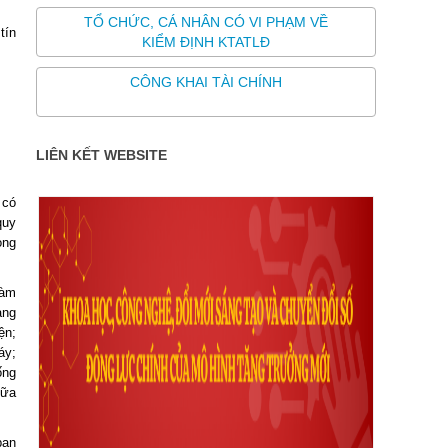
TỔ CHỨC, CÁ NHÂN CÓ VI PHẠM VỀ
tín
KIỂM ĐỊNH KTATLĐ
CÔNG KHAI TÀI CHÍNH
LIÊN KẾT WEBSITE
 có
quy
òng
làm
ang
ện;
áy;
ống
hữa
ban