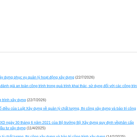
xây dựng phục vụ quản lý hoạt động xây dựng
(22/7/2026)
ánh giá an toàn công trình trong quá trình khai thác, sử dụng đối với các công trì
g trình xây dựng
(22/7/2026)
 điều của Luật Xây dựng về quản lý chất lượng, thi công xây dựng và bảo trì công
-BXD ngày 30 tháng 6 năm 2021 của Bộ trưởng Bộ Xây dựng quy định vềphân cấp
đầu tư xây dựng
(11/4/2025)
 lý chất lượng, thi công xây dựng và bảo trì công trình xây dựng
(14/2/2025)