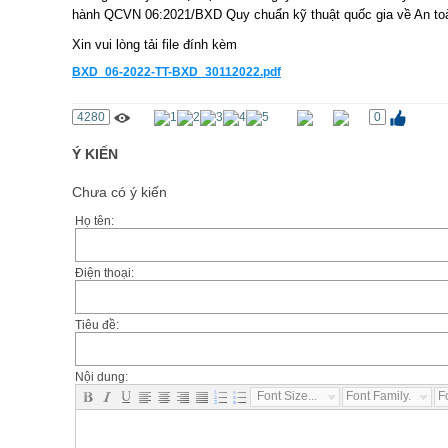
hành QCVN 06:2021/BXD Quy chuẩn kỹ thuật quốc gia về An toà
Xin vui lòng tải file đính kèm
BXD_06-2022-TT-BXD_30112022.pdf
4280
0
Ý KIẾN
Chưa có ý kiến
Họ tên:
Điện thoại:
Tiêu đề:
Nội dung:
Font Size...
Font Family...
F