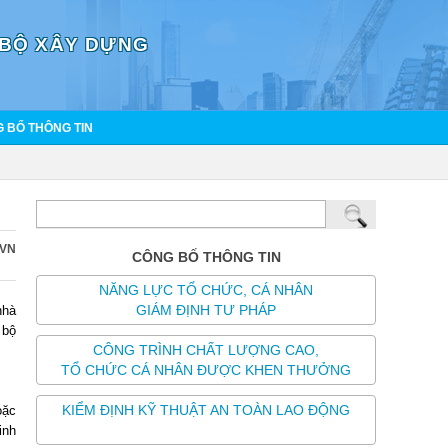
 BỘ XÂY DỰNG
 BỐ THÔNG TIN
CVN
CÔNG BỐ THÔNG TIN
NĂNG LỰC TỔ CHỨC, CÁ NHÂN
GIÁM ĐỊNH TƯ PHÁP
nhà
 bộ
CÔNG TRÌNH CHẤT LƯỢNG CAO,
TỔ CHỨC CÁ NHÂN ĐƯỢC KHEN THƯỞNG
KIỂM ĐỊNH KỸ THUẬT AN TOÀN LAO ĐỘNG
oặc
inh