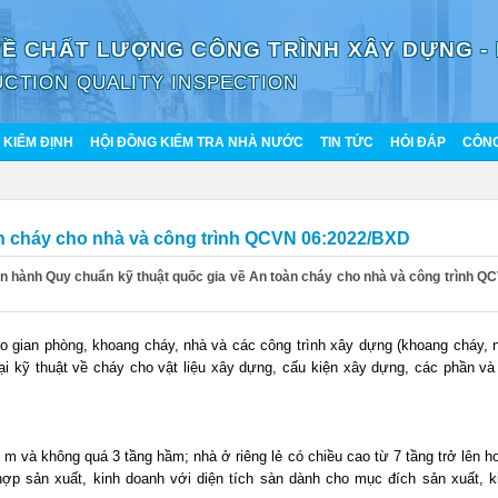
VỀ CHẤT LƯỢNG CÔNG TRÌNH XÂY DỰNG -
CTION QUALITY INSPECTION
KIỂM ĐỊNH
HỘI ĐỒNG KIỂM TRA NHÀ NƯỚC
TIN TỨC
HỎI ĐÁP
CÔNG
àn cháy cho nhà và công trình QCVN 06:2022/BXD
n hành Quy chuẩn kỹ thuật quốc gia về An toàn cháy cho nhà và công trình Q
o gian phòng, khoang cháy, nhà và các công trình xây dựng (khoang cháy, 
ại kỹ thuật về cháy cho vật liệu xây dựng, cấu kiện xây dựng, các phần và
m và không quá 3 tầng hầm; nhà ở riêng lẻ có chiều cao từ 7 tầng trở lên h
hợp sản xuất, kinh doanh với diện tích sàn dành cho mục đích sản xuất, k