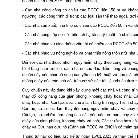
doanh chiếm trên 30 % tổng diện tích sàn;
- Các nhà công cộng có chiều cao PCCC đến 150 m và không q
ngưỡng; các công trình di tích); các loại sân thể thao ngoài trời
- Các nhà sản xuất, nhà kho có chiều cao PCCC đến 50 m và kh
- Các nhà cung cấp cơ sở, tiện ích hạ tầng kỹ thuật có chiều 
- Các nhà phục vụ giao thông vận tải có chiều cao PCCC đến 5
- Các nhà phục vụ nông nghiệp và phát triển nông thôn (trừ nhà
Đối với các nhà thuộc nhóm nguy hiểm cháy theo công năng F1
từ 4 tầng hầm trở lên, các nhà có các đặc điểm riêng về phòn
chuẩn này còn phải bổ sung các yêu cầu kỹ thuật và các giải ph
chống cháy của các nhà đó, trên cơ sở các tài liệu chuẩn được
Quy chuẩn này áp dụng khi xây dựng mới các nhà và công trình
thay đổi công năng của gian phòng, khoang cháy hoặc nhà; Cả
cháy hoặc nhà; Cải tạo, sửa chữa làm tăng tính nguy hiểm cháy 
Cải tạo, sửa chữa làm thay đổi hạng nguy hiểm cháy và cháy 
Cải tạo, sửa chữa làm nâng cao các yêu cầu an toàn cháy đối 
cháy của gian phòng, khoang cháy và nhà; Các trường hợp cả
cháy và Cứu nạn cứu hộ (Cảnh sát PCCC và CNCH) có thẩm qu
Thông tư này có hiệu lực kể từ ngày 16/01/2023 và thay thế