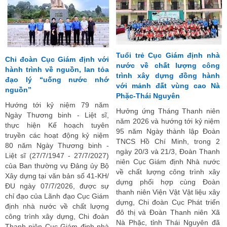
Tuổi trẻ Cục Giám định nhà
Chi đoàn Cục Giám định với
nước về chất lượng công
hành trình về nguồn, lan tỏa
trình xây dựng đồng hành
đạo lý “uống nước nhớ
với mảnh đất vùng cao Nà
nguồn”
Phặc-Thái Nguyên
Hướng tới kỷ niệm 79 năm
Hưởng ứng Tháng Thanh niên
Ngày Thương binh - Liệt sĩ,
năm 2026 và hướng tới kỷ niệm
thực hiện Kế hoạch tuyên
95 năm Ngày thành lập Đoàn
truyền các hoạt động kỷ niệm
TNCS Hồ Chí Minh, trong 2
80 năm Ngày Thương binh -
ngày 20/3 và 21/3, Đoàn Thanh
Liệt sĩ (27/7/1947 - 27/7/2027)
niên Cục Giám định Nhà nước
của Ban thường vụ Đảng ủy Bộ
về chất lượng công trình xây
Xây dựng tại văn bản số 41-KH/
dựng phối hợp cùng Đoàn
ĐU ngày 07/7/2026, được sự
thanh niên Viện Vật Vật liệu xây
chỉ đạo của Lãnh đạo Cục Giám
dựng, Chi đoàn Cục Phát triển
định nhà nước về chất lượng
đô thị và Đoàn Thanh niên Xã
công trình xây dựng, Chi đoàn
Nà Phặc, tỉnh Thái Nguyên đã
Thanh niên Cục Giám định nhà