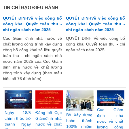
TIN CHỈ ĐẠO ĐIỀU HÀNH
QUYẾT ĐỊNHVề việc công bố
QUYẾT ĐỊNHVề việc công bố
công khai Quyết toán thu -
công khai Quyết toán thu -
chi ngân sách năm 2025
chi ngân sách năm 2025
Cục Giám định nhà nước về
QUYẾT ĐỊNH Về việc công bố
chất lượng công trình xây dựng
công khai Quyết toán thu - chi
công bố công khai số liệu quyết
ngân sách năm 2025
toán thu - chi ngân sách nhà
nước năm 2025 của Cục Giám
định nhà nước về chất lượng
công trình xây dựng (theo mẫu
biểu số 76 đính kèm).
Cục Giám
Ngày 18/5
Đảng bộ Cục
Bộ Xây dựng
định nhà
chính thức trở
Giámđịnh nhà
hoàn thành
nước về chất
thành Ngày
nước về chất
100% nhiệm
lượng công