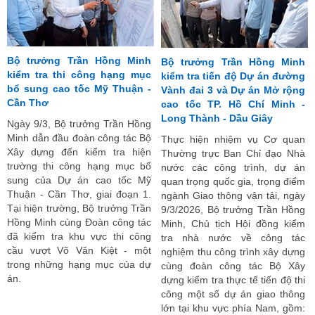
Bộ trưởng Trần Hồng Minh
Bộ trưởng Trần Hồng Minh
kiểm tra thi công hạng mục
kiểm tra tiến độ Dự án đường
bổ sung cao tốc Mỹ Thuận -
Vành đai 3 và Dự án Mở rộng
Cần Thơ
cao tốc TP. Hồ Chí Minh -
Long Thành - Dầu Giây
Ngày 9/3, Bộ trưởng Trần Hồng
Minh dẫn đầu đoàn công tác Bộ
Thực hiện nhiệm vụ Cơ quan
Xây dựng đến kiểm tra hiện
Thường trực Ban Chỉ đạo Nhà
trường thi công hạng mục bổ
nước các công trình, dự án
sung của Dự án cao tốc Mỹ
quan trọng quốc gia, trọng điểm
Thuận - Cần Thơ, giai đoạn 1.
ngành Giao thông vận tải, ngày
Tại hiện trường, Bộ trưởng Trần
9/3/2026, Bộ trưởng Trần Hồng
Hồng Minh cùng Đoàn công tác
Minh, Chủ tịch Hội đồng kiểm
đã kiểm tra khu vực thi công
tra nhà nước về công tác
cầu vượt Võ Văn Kiệt - một
nghiệm thu công trình xây dựng
trong những hạng mục của dự
cùng đoàn công tác Bộ Xây
án.
dựng kiểm tra thực tế tiến độ thi
công một số dự án giao thông
lớn tại khu vực phía Nam, gồm: