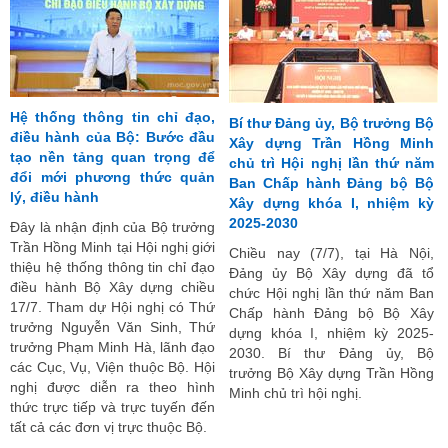
Hệ thống thông tin chỉ đạo,
Bí thư Đảng ủy, Bộ trưởng Bộ
điều hành của Bộ: Bước đầu
Xây dựng Trần Hồng Minh
tạo nền tảng quan trọng để
chủ trì Hội nghị lần thứ năm
đổi mới phương thức quản
Ban Chấp hành Đảng bộ Bộ
lý, điều hành
Xây dựng khóa I, nhiệm kỳ
2025-2030
Đây là nhận định của Bộ trưởng
Trần Hồng Minh tại Hội nghị giới
Chiều nay (7/7), tại Hà Nội,
thiệu hệ thống thông tin chỉ đạo
Đảng ủy Bộ Xây dựng đã tổ
điều hành Bộ Xây dựng chiều
chức Hội nghị lần thứ năm Ban
17/7. Tham dự Hội nghị có Thứ
Chấp hành Đảng bộ Bộ Xây
trưởng Nguyễn Văn Sinh, Thứ
dựng khóa I, nhiệm kỳ 2025-
trưởng Phạm Minh Hà, lãnh đạo
2030. Bí thư Đảng ủy, Bộ
các Cục, Vụ, Viện thuộc Bộ. Hội
trưởng Bộ Xây dựng Trần Hồng
nghị được diễn ra theo hình
Minh chủ trì hội nghị.
thức trực tiếp và trực tuyến đến
tất cả các đơn vị trực thuộc Bộ.