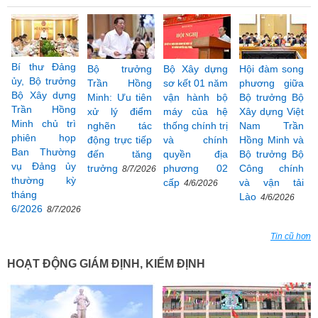
Bí thư Đảng
Bộ trưởng
Bộ Xây dựng
Hội đàm song
ủy, Bộ trưởng
Trần Hồng
sơ kết 01 năm
phương giữa
Bộ Xây dựng
Minh: Ưu tiên
vận hành bộ
Bộ trưởng Bộ
Trần Hồng
xử lý điểm
máy của hệ
Xây dựng Việt
Minh chủ trì
nghẽn tác
thống chính trị
Nam Trần
phiên họp
động trực tiếp
và chính
Hồng Minh và
Ban Thường
đến tăng
quyền địa
Bộ trưởng Bộ
vụ Đảng ủy
trưởng
phương 02
Công chính
8/7/2026
thường kỳ
cấp
và vận tải
4/6/2026
tháng
Lào
4/6/2026
6/2026
8/7/2026
Tin cũ hơn
HOẠT ĐỘNG GIÁM ĐỊNH, KIỂM ĐỊNH