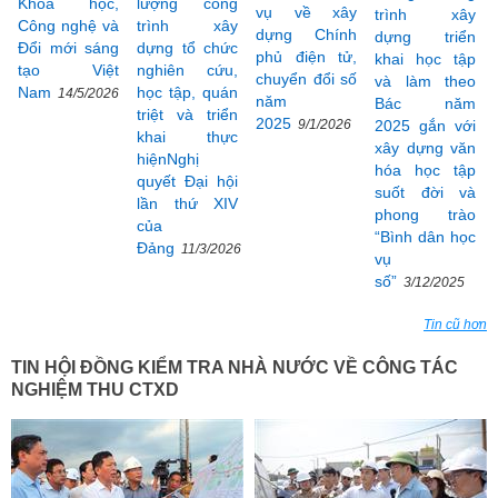
Khoa học,
lượng công
vụ về xây
trình xây
Công nghệ và
trình xây
dựng Chính
dựng triển
Đổi mới sáng
dựng tổ chức
phủ điện tử,
khai học tập
tạo Việt
nghiên cứu,
chuyển đổi số
và làm theo
Nam
học tập, quán
14/5/2026
năm
Bác năm
triệt và triển
2025
9/1/2026
2025 gắn với
khai thực
xây dựng văn
hiệnNghị
hóa học tập
quyết Đại hội
suốt đời và
lần thứ XIV
phong trào
của
“Bình dân học
Đảng
11/3/2026
vụ
số”
3/12/2025
Tin cũ hơn
TIN HỘI ĐỒNG KIỂM TRA NHÀ NƯỚC VỀ CÔNG TÁC
NGHIỆM THU CTXD