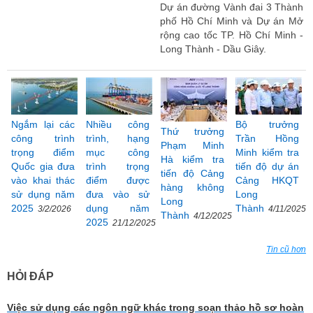
Dự án đường Vành đai 3 Thành
phố Hồ Chí Minh và Dự án Mở
rộng cao tốc TP. Hồ Chí Minh -
Long Thành - Dầu Giây.
Ngắm lại các
Nhiều công
Bộ trưởng
Thứ trưởng
công trình
trình, hạng
Trần Hồng
Phạm Minh
trọng điểm
mục công
Minh kiểm tra
Hà kiểm tra
Quốc gia đưa
trình trọng
tiến độ dự án
tiến độ Cảng
vào khai thác
điểm được
Cảng HKQT
hàng không
sử dụng năm
đưa vào sử
Long
Long
2025
dụng năm
Thành
3/2/2026
4/11/2025
Thành
4/12/2025
2025
21/12/2025
Tin cũ hơn
HỎI ĐÁP
Việc sử dụng các ngôn ngữ khác trong soạn thảo hồ sơ hoàn