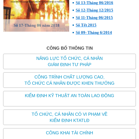
Số 13-Tháng 06/2016
Số 12-Tháng 12/2015
Số 11-Tháng 06/2015
Số Tết 2015
Số 17-Tháng 06 năm 2018
Số 09- Tháng 6/2014
CÔNG BỐ THÔNG TIN
NĂNG LỰC TỔ CHỨC, CÁ NHÂN
GIÁM ĐỊNH TƯ PHÁP
CÔNG TRÌNH CHẤT LƯỢNG CAO,
TỔ CHỨC CÁ NHÂN ĐƯỢC KHEN THƯỞNG
KIỂM ĐỊNH KỸ THUẬT AN TOÀN LAO ĐỘNG
TỔ CHỨC, CÁ NHÂN CÓ VI PHẠM VỀ
KIỂM ĐỊNH KTATLĐ
CÔNG KHAI TÀI CHÍNH