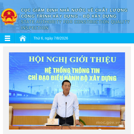
CỤC GIÁM ĐỊNH NHÀ NƯỚC VỀ CHẤT LƯỢNG
CÔNG TRÌNH XÂY DỰNG - BỘ XÂY DỰNG
STATE AUTHORITY FOR CONSTRUCTION QUALITY
INSPECTION
Thứ 6, ngày 7/8/2026