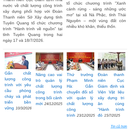
tổ chức chương trình "Xanh
nước về chất lượng công trình
cánh rừng - sáng những ước
xây dựng phối hợp với Đoàn
mơ" tại xã Nà Phặc, tỉnh Thái
Thanh niên Sở Xây dựng tỉnh
Nguyên – một vùng đất còn
Tuyên Quang tổ chức chương
nhiều khó khăn, thiếu thốn.
trình "Hành trình về nguồn" tại
tỉnh Tuyên Quang trong hai
ngày 17 và 18/7/2026.
Gắn chất
Nâng cao vai
Thứ trưởng
Đoàn thanh
lượng công
trò quản lý
Phạm Minh
niên Cục
trình với yêu
chất lượng
Hà: Gắn
Giám định và
cầu phòng
công trình
chuyển đổi số
Viện Vật liệu
cháy và phát
trong bối cảnh
với quản lý
xây dựng tri
triển bền
mới
chất lượng
ân cùng
24/12/2025
vững
10/3/2026
công
“Hành trình
trình
đỏ
23/12/2025
15/7/2025
Tin cũ hơn