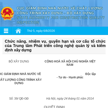
CỤC GIÁM ĐỊNH NHÀ NƯỚC VỀ CHẤT LƯỢNG
CÔNG TRÌNH XÂY DỰNG - BỘ XÂY DỰNG
STATE AUTHORITY FOR CONSTRUCTION QUALITY
INSPECTION
Thứ 5, ngày 6/8/2026
Chức năng, nhiệm vụ, quyền hạn và cơ cấu tổ chức
của Trung tâm Phát triển công nghệ quản lý và kiểm
định xây dựng
BỘ XÂY DỰNG
CỘNG HOÀ XÃ HỘI CHỦ NGHĨA VIỆT
NAM
ỤC GIÁM ĐỊNH NHÀ NƯỚC VỀ
Độc lập
- Tự do - Hạnh phúc
ẤT LƯỢNG CÔNG TRÌNH XÂY
DỰNG
Số: 39/ QĐ-GĐ
Hà Nội, ngày 24 tháng 01 năm 2014
QUYẾT ĐỊNH