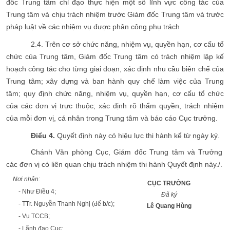
đốc Trung tâm chỉ đạo thực hiện một số lĩnh vực công tác của
Trung tâm và chịu trách nhiệm trước Giám đốc Trung tâm và trước
pháp luật về các nhiệm vụ được phân công phụ trách
2.4. Trên cơ sở chức năng, nhiệm vụ, quyền hạn, cơ cấu tổ
chức của Trung tâm, Giám đốc Trung tâm có trách nhiệm lập kế
hoạch công tác cho từng giai đoạn, xác định nhu cầu biên chế của
Trung tâm; xây dựng và ban hành quy chế làm việc của Trung
tâm; quy định chức năng, nhiệm vụ, quyền hạn, cơ cấu tổ chức
của các đơn vị trực thuộc; xác định rõ thẩm quyền, trách nhiệm
của mỗi đơn vị, cá nhân trong Trung tâm và báo cáo Cục trưởng.
Điểu 4.
Quyết định này có hiệu lực thi hành kể từ ngày ký.
Chánh Văn phòng Cục, Giám đốc Trung tâm và Trưởng
các đơn vị có liên quan chịu trách nhiệm thi hành Quyết định này./.
Nơi nhận:
CỤC TRƯỞNG
- Như Điều 4;
Đã ký
- TTr. Nguyễn Thanh Nghị (để b/c);
Lê Quang Hùng
- Vụ TCCB;
- Lãnh đạo Cục;