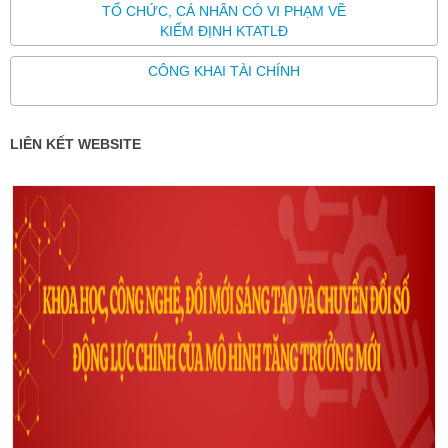
TỔ CHỨC, CÁ NHÂN CÓ VI PHẠM VỀ
KIỂM ĐỊNH KTATLĐ
CÔNG KHAI TÀI CHÍNH
LIÊN KẾT WEBSITE