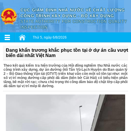
CỤC GIÁM ĐỊNH NHÀ NƯỚC VỀ CHẤT LƯỢNG
CÔNG TRÌNH XÂY DỰNG - BỘ XÂY DỰNG
STATE AUTHORITY FOR CONSTRUCTION QUALITY
INSPECTION
Thứ 5, ngày 6/8/2026
Đang khẩn trương khắc phục tồn tại ở dự án cầu vượt
biển dài nhất Việt Nam
Theo kết quả kiểm tra hiện trường của Hội đồng nghiệm thu Nhà nước các
công trình xây dựng, dự án đường ôtô Tân Vũ-Lạch Huyện do Ban quản lý
2 – Bộ Giao thông Vận tải (GTVT) triển khai vẫn còn một số tồn tại như: một
số vị trí móng đường cấp phối đá dăm (bên bờ Cát Hải) có biểu hiện phân
tầng, bề mặt rời rạc; chưa chú trọng thi công đàm bảo độ chặt lớp cấp phối
đá dăm tại vị trí mép lề đường.