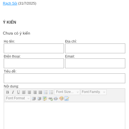
Rạch Sỏi
(31/7/2025)
Ý KIẾN
Chưa có ý kiến
Họ tên:
Địa chỉ:
Điện thoại:
Email:
Tiêu đề:
Nội dung:
Font Size...
Font Family...
Font Format...