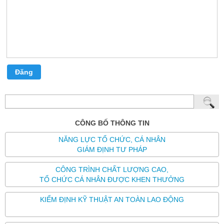
Đăng
CÔNG BỐ THÔNG TIN
NĂNG LỰC TỔ CHỨC, CÁ NHÂN
GIÁM ĐỊNH TƯ PHÁP
CÔNG TRÌNH CHẤT LƯỢNG CAO,
TỔ CHỨC CÁ NHÂN ĐƯỢC KHEN THƯỞNG
KIỂM ĐỊNH KỸ THUẬT AN TOÀN LAO ĐỘNG