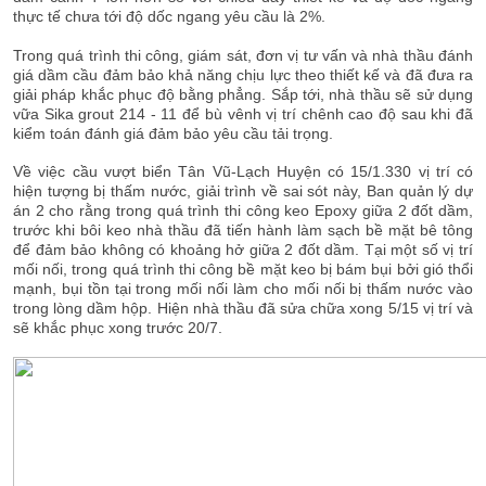
thực tế chưa tới độ dốc ngang yêu cầu là 2%.
Trong quá trình thi công, giám sát, đơn vị tư vấn và nhà thầu đánh
giá dầm cầu đảm bảo khả năng chịu lực theo thiết kế và đã đưa ra
giải pháp khắc phục độ bằng phẳng. Sắp tới, nhà thầu sẽ sử dụng
vữa Sika grout 214 - 11 để bù vênh vị trí chênh cao độ sau khi đã
kiểm toán đánh giá đảm bảo yêu cầu tải trọng.
Về việc cầu vượt biển Tân Vũ-Lạch Huyện có 15/1.330 vị trí có
hiện tượng bị thấm nước, giải trình về sai sót này, Ban quản lý dự
án 2 cho rằng trong quá trình thi công keo Epoxy giữa 2 đốt dầm,
trước khi bôi keo nhà thầu đã tiến hành làm sạch bề mặt bê tông
để đảm bảo không có khoảng hở giữa 2 đốt dầm. Tại một số vị trí
mối nối, trong quá trình thi công bề mặt keo bị bám bụi bởi gió thổi
mạnh, bụi tồn tại trong mối nối làm cho mối nối bị thấm nước vào
trong lòng dầm hộp. Hiện nhà thầu đã sửa chữa xong 5/15 vị trí và
sẽ khắc phục xong trước 20/7.