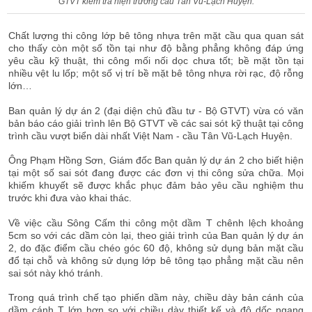
GTVT kiểm tra hiện trường cầu Tân Vũ-Lạch Huyện.
Chất lượng thi công lớp bê tông nhựa trên mặt cầu qua quan sát
cho thấy còn một số tồn tại như độ bằng phẳng không đáp ứng
yêu cầu kỹ thuật, thi công mối nối dọc chưa tốt; bề mặt tồn tại
nhiều vệt lu lốp; một số vị trí bề mặt bê tông nhựa rời rạc, độ rỗng
lớn…
Ban quản lý dự án 2 (đại diện chủ đầu tư - Bộ GTVT) vừa có văn
bản báo cáo giải trình lên Bộ GTVT về các sai sót kỹ thuật tại công
trình cầu vượt biển dài nhất Việt Nam - cầu Tân Vũ-Lạch Huyện.
Ông Phạm Hồng Sơn, Giám đốc Ban quản lý dự án 2 cho biết hiện
tại một số sai sót đang được các đơn vị thi công sửa chữa. Mọi
khiếm khuyết sẽ được khắc phục đảm bảo yêu cầu nghiệm thu
trước khi đưa vào khai thác.
Về việc cầu Sông Cấm thi công một dầm T chênh lệch khoảng
5cm so với các dầm còn lại, theo giải trình của Ban quản lý dự án
2, do đặc điểm cầu chéo góc 60 độ, không sử dụng bản mặt cầu
đổ tại chỗ và không sử dụng lớp bê tông tạo phẳng mặt cầu nên
sai sót này khó tránh.
Trong quá trình chế tạo phiến dầm này, chiều dày bản cánh của
dầm cánh T lớn hơn so với chiều dày thiết kế và độ dốc ngang