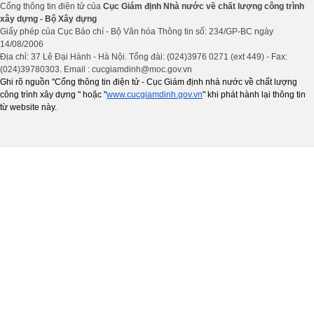
Cổng thông tin điện tử của
Cục Giám định Nhà nước về chất lượng công trình
xây dựng - Bộ Xây dựng
Giấy phép của Cục Báo chí - Bộ Văn hóa Thông tin số: 234/GP-BC ngày
14/08/2006
Địa chỉ: 37 Lê Đại Hành - Hà Nội. Tổng đài: (024)3976 0271 (ext 449) - Fax:
(024)39780303. Email : cucgiamdinh@moc.gov.vn
Ghi rõ nguồn "Cổng thông tin điện tử - Cục Giám định nhà nước về chất lượng
công trình xây dựng " hoặc "
www.cucgiamdinh.gov.vn
" khi phát hành lại thông tin
từ website này.