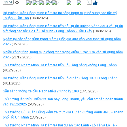
3974
0
Bộ trưởng Trần Hồng Minh kiểm tra thi công hạng mục bổ sung cao tốc Mỹ
Thuận - Cần Thơ
(10/3/2026)
Bộ trưởng Trần Hồng Minh kiểm tra tiến độ Dự án đường Vành đai 3 và Dự án
Mở rộng cao tốc TP. Hồ Chí Minh - Long Thành - Dầu Giây
(10/3/2026)
Ngắm lại các công trình trọng điểm Quốc gia đưa vào khai thác sử dụng năm
2025
(3/2/2026)
Nhiều công trình, hạng mục công trình trọng điểm được đưa vào sử dụng năm
2025
(21/12/2025)
Thứ trưởng Phạm Minh Hà kiểm tra tiến độ Cảng hàng không Long Thành
(4/12/2025)
Bộ trưởng Trần Hồng Minh kiểm tra tiến độ dự án Cảng HKQT Long Thành
(4/11/2025)
Sẵn sàng thông xe cầu Rạch Miễu 2 từ ngày 19/8
(14/8/2025)
Thủ tướng lần thứ 8 kiểm tra sân bay Long Thành, yêu cầu cơ bản hoàn thành
vào 19/12/2025
(5/8/2025)
Thứ trưởng Bùi Xuân Dũng kiểm tra thực địa Dự án đường Vành đai 3 - Thành
phố Hồ Chí Minh
(1/8/2025)
Thứ trưởng Phạm Minh Hà kiểm tra hai dự án Cao Lãnh - Lộ Tẻ và Lộ Tẻ -