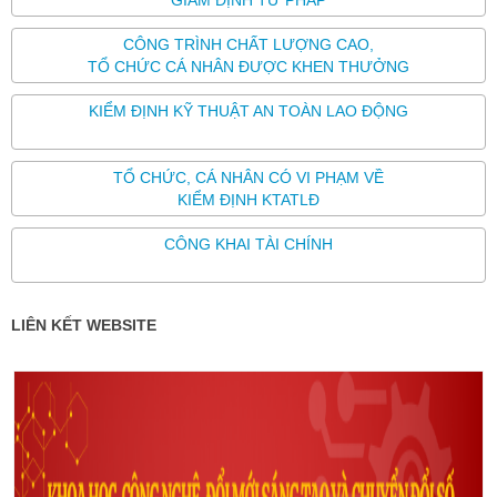
CÔNG TRÌNH CHẤT LƯỢNG CAO,
TỔ CHỨC CÁ NHÂN ĐƯỢC KHEN THƯỞNG
KIỂM ĐỊNH KỸ THUẬT AN TOÀN LAO ĐỘNG
TỔ CHỨC, CÁ NHÂN CÓ VI PHẠM VỀ
KIỂM ĐỊNH KTATLĐ
CÔNG KHAI TÀI CHÍNH
LIÊN KẾT WEBSITE