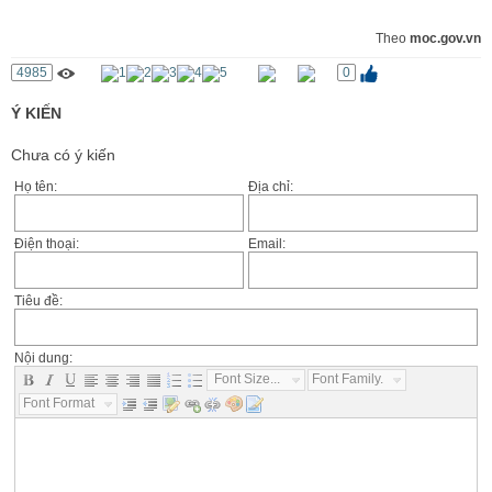
Theo
moc.gov.vn
4985
0
Ý KIẾN
Chưa có ý kiến
Họ tên:
Địa chỉ:
Điện thoại:
Email:
Tiêu đề:
Nội dung:
Font Size...
Font Family...
Font Format...