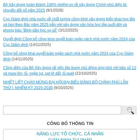
Bộ Xây dựng hoàn thành 100% nhiệm vụ về xây dựng Chính phủ điện tử,
chuyển đổi số năm 2025
(9/1/2026)
Cục Giám định nhà nước về chất lượng công trình xây dựng triển khai học tập
và làm theo Bác năm 2025 gắn với xây dựng văn hóa học tập suốt đời và
phong trào “Bình dân học vụ số”
(3/12/2025)
Quyết định Công bố công khai quyết toán ngân sách nhà nước năm 2024 của
Cục Giám định
(14/11/2025)
Công bố công khai quyết toán ngân sách nhà nước năm 2024 của Cục Giám
định
(14/11/2025)
Công điện của Bộ Xây dựng về việc tập trung chủ động ứng phó với bão số 12
và mưa lớn, lũ, ngập lụt, sạt lở đất, lũ quét
(22/10/2025)
NHIỆT LIỆT CHÀO MỪNG ĐẠI HỘI ĐẠI BIỂU ĐẢNG BỘ CHÍNH PHỦ LẦN
THỨ I, NHIỆM KỲ 2025-2030
(9/10/2025)
CÔNG BỐ THÔNG TIN
NĂNG LỰC TỔ CHỨC, CÁ NHÂN
GIÁM ĐỊNH TƯ PHÁP