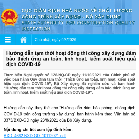
CỤC GIÁM ĐỊNH NHÀ NƯỚC VỀ CHẤT LƯỢNG
CÔNG TRÌNH XÂY DỰNG - BỘ XÂY DỰNG
STATE AUTHORITY FOR CONSTRUCTION QUALITY
INSPECTION
Chủ nhật, ngày 9/8/2026
Hướng dẫn tạm thời hoạt động thi công xây dựng đảm
bảo thích ứng an toàn, linh hoạt, kiểm soát hiệu quả
dịch COVID-19
Thực hiện Nghị quyết số 128/NQ-CP ngày 11/10/2021 của Chính phủ về
việc ban hành Quy định tạm thời “Thích ứng an toàn, linh hoạt, kiểm soát
hiệu quả dịch COVID-19”, Bộ Xây dựng đã nghiên cứu và ban hành
“Hướng dẫn tạm thời hoạt động thi công xây dựng đảm bảo thích ứng an
toàn, linh hoạt, kiểm soát hiệu quả dịch COVID-19”.
Hướng dẫn này thay thế cho “Hướng dẫn đảm bảo phòng, chống dịch
COVID-19 trên công trường xây dựng” ban hành kèm theo Văn bản số
3373/BXD-GĐ ngày 23/8/2021 của Bộ Xây dựng.
Nội dung chi tiết xem tệp đính kèm:
BXD_4662-BXD-GD_10112021.pdf