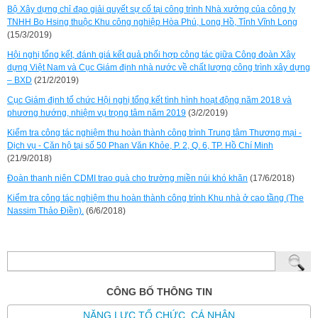
Bộ Xây dựng chỉ đạo giải quyết sự cố tại công trình Nhà xưởng của công ty
TNHH Bo Hsing thuộc Khu công nghiệp Hòa Phú, Long Hồ, Tỉnh Vĩnh Long
(15/3/2019)
Hội nghị tổng kết, đánh giá kết quả phối hợp công tác giữa Công đoàn Xây
dựng Việt Nam và Cục Giám định nhà nước về chất lượng công trình xây dựng
– BXD
(21/2/2019)
Cục Giám định tổ chức Hội nghị tổng kết tình hình hoạt động năm 2018 và
phương hướng, nhiệm vụ trọng tâm năm 2019
(3/2/2019)
Kiểm tra công tác nghiệm thu hoàn thành công trình Trung tâm Thương mại -
Dịch vụ - Căn hộ tại số 50 Phan Văn Khỏe, P. 2, Q. 6, TP. Hồ Chí Minh
(21/9/2018)
Đoàn thanh niên CDMI trao quà cho trường miền núi khó khăn
(17/6/2018)
Kiểm tra công tác nghiệm thu hoàn thành công trình Khu nhà ở cao tầng (The
Nassim Thảo Điền).
(6/6/2018)
CÔNG BỐ THÔNG TIN
NĂNG LỰC TỔ CHỨC, CÁ NHÂN