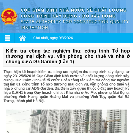
CỤC GIÁM ĐỊNH NHÀ NƯỚC VỀ CHẤT LƯỢNG
CÔNG TRÌNH XÂY DỰNG - BỘ XÂY DỰNG
STATE AUTHORITY FOR CONSTRUCTION QUALITY
INSPECTION
Chủ nhật, ngày 9/8/2026
Kiểm tra công tác nghiệm thu: công trình Tổ hợp
thương mại dịch vụ, văn phòng cho thuê và nhà ở
chung cư ADG Garden (Lần 1)
Thực hiện kế hoạch kiểm tra công tác nghiệm thu công trình xây dựng, từ
ngày 23÷25/5/2016 Cục Giám định Nhà nước về chất lượng công trình xây
dựng (Cục Giám định) đã tổ chức Đoàn công tác kiểm tra công tác nghiệm
thu lần 01 công trình Tổ hợp thương mại dịch vụ, văn phòng cho thuê và
nhà ở chung cư ADG Garden, địa điểm xây dựng thuộc ô đất quy hoạch ký
hiệu I1.HH1 trong Quy hoạch chi tiết Khu nhà ở Ao Mơ, phường Mai Động,
phường Vĩnh Hưng, quận Hoàng Mai và phường Vĩnh Tuy, quận Hai Bà
Trưng, thành phố Hà Nội.