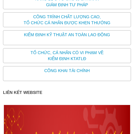
GIÁM ĐỊNH TƯ PHÁP
CÔNG TRÌNH CHẤT LƯỢNG CAO,
TỔ CHỨC CÁ NHÂN ĐƯỢC KHEN THƯỞNG
KIỂM ĐỊNH KỸ THUẬT AN TOÀN LAO ĐỘNG
TỔ CHỨC, CÁ NHÂN CÓ VI PHẠM VỀ
KIỂM ĐỊNH KTATLĐ
CÔNG KHAI TÀI CHÍNH
LIÊN KẾT WEBSITE