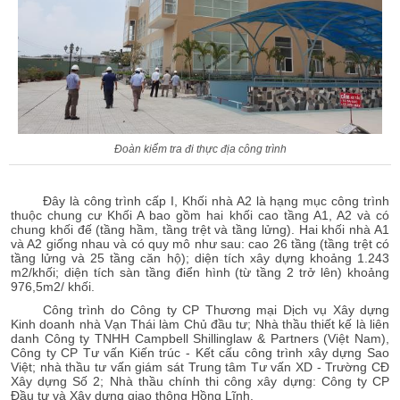
Đoàn kiểm tra đi thực địa công trình
Đây là công trình cấp I, Khối nhà A2 là hạng mục công trình
thuộc chung cư Khối A bao gồm hai khối cao tầng A1, A2 và có
chung khối đế (tầng hầm, tầng trệt và tầng lửng). Hai khối nhà A1
và A2 giống nhau và có quy mô như sau: cao 26 tầng (tầng trệt có
tầng lửng và 25 tầng căn hộ); diện tích xây dựng khoảng 1.243
m2/khối; diện tích sàn tầng điển hình (từ tầng 2 trở lên) khoảng
976,5m2/ khối.
Công trình do Công ty CP Thương mại Dịch vụ Xây dựng
Kinh doanh nhà Vạn Thái làm Chủ đầu tư; Nhà thầu thiết kế là liên
danh Công ty TNHH Campbell Shillinglaw & Partners (Việt Nam),
Công ty CP Tư vấn Kiến trúc - Kết cấu công trình xây dựng Sao
Việt; nhà thầu tư vấn giám sát Trung tâm Tư vấn XD - Trường CĐ
Xây dựng Số 2; Nhà thầu chính thi công xây dựng: Công ty CP
Đầu tư và Xây dựng giao thông Hồng Lĩnh.