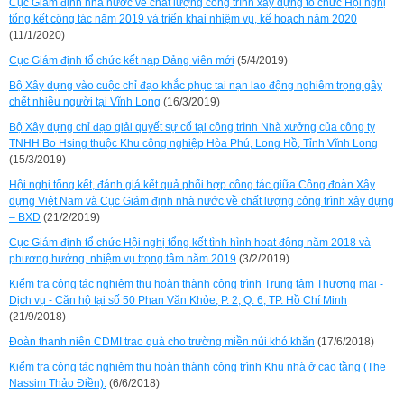
Cục Giám định nhà nước về chất lượng công trình xây dựng tổ chức Hội nghị
tổng kết công tác năm 2019 và triển khai nhiệm vụ, kế hoạch năm 2020
(11/1/2020)
Cục Giám định tổ chức kết nạp Đảng viên mới
(5/4/2019)
Bộ Xây dựng vào cuộc chỉ đạo khắc phục tai nạn lao động nghiêm trọng gây
chết nhiều người tại Vĩnh Long
(16/3/2019)
Bộ Xây dựng chỉ đạo giải quyết sự cố tại công trình Nhà xưởng của công ty
TNHH Bo Hsing thuộc Khu công nghiệp Hòa Phú, Long Hồ, Tỉnh Vĩnh Long
(15/3/2019)
Hội nghị tổng kết, đánh giá kết quả phối hợp công tác giữa Công đoàn Xây
dựng Việt Nam và Cục Giám định nhà nước về chất lượng công trình xây dựng
– BXD
(21/2/2019)
Cục Giám định tổ chức Hội nghị tổng kết tình hình hoạt động năm 2018 và
phương hướng, nhiệm vụ trọng tâm năm 2019
(3/2/2019)
Kiểm tra công tác nghiệm thu hoàn thành công trình Trung tâm Thương mại -
Dịch vụ - Căn hộ tại số 50 Phan Văn Khỏe, P. 2, Q. 6, TP. Hồ Chí Minh
(21/9/2018)
Đoàn thanh niên CDMI trao quà cho trường miền núi khó khăn
(17/6/2018)
Kiểm tra công tác nghiệm thu hoàn thành công trình Khu nhà ở cao tầng (The
Nassim Thảo Điền).
(6/6/2018)