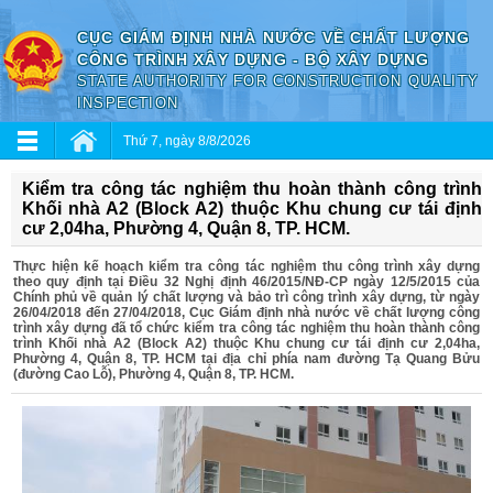
CỤC GIÁM ĐỊNH NHÀ NƯỚC VỀ CHẤT LƯỢNG
CÔNG TRÌNH XÂY DỰNG - BỘ XÂY DỰNG
STATE AUTHORITY FOR CONSTRUCTION QUALITY
INSPECTION
Thứ 7, ngày 8/8/2026
Kiểm tra công tác nghiệm thu hoàn thành công trình
Khối nhà A2 (Block A2) thuộc Khu chung cư tái định
cư 2,04ha, Phường 4, Quận 8, TP. HCM.
Thực hiện kế hoạch kiểm tra công tác nghiệm thu công trình xây dựng
theo quy định tại Điều 32 Nghị định 46/2015/NĐ-CP ngày 12/5/2015 của
Chính phủ về quản lý chất lượng và bảo trì công trình xây dựng, từ ngày
26/04/2018 đến 27/04/2018, Cục Giám định nhà nước về chất lượng công
trình xây dựng đã tổ chức kiểm tra công tác nghiệm thu hoàn thành công
trình Khối nhà A2 (Block A2) thuộc Khu chung cư tái định cư 2,04ha,
Phường 4, Quận 8, TP. HCM tại địa chỉ phía nam đường Tạ Quang Bửu
(đường Cao Lỗ), Phường 4, Quận 8, TP. HCM.