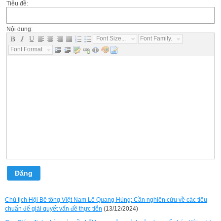
Tiêu đề:
Nội dung:
Font Size...
Font Family...
Font Format...
Đăng
Chủ tịch Hội Bê tông Việt Nam Lê Quang Hùng: Cần nghiên cứu về các tiêu
chuẩn để giải quyết vấn đề thực tiễn
(13/12/2024)