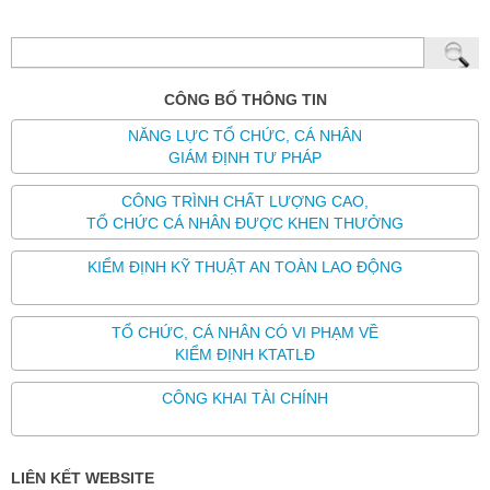
CÔNG BỐ THÔNG TIN
NĂNG LỰC TỔ CHỨC, CÁ NHÂN
GIÁM ĐỊNH TƯ PHÁP
CÔNG TRÌNH CHẤT LƯỢNG CAO,
TỔ CHỨC CÁ NHÂN ĐƯỢC KHEN THƯỞNG
KIỂM ĐỊNH KỸ THUẬT AN TOÀN LAO ĐỘNG
TỔ CHỨC, CÁ NHÂN CÓ VI PHẠM VỀ
KIỂM ĐỊNH KTATLĐ
CÔNG KHAI TÀI CHÍNH
LIÊN KẾT WEBSITE