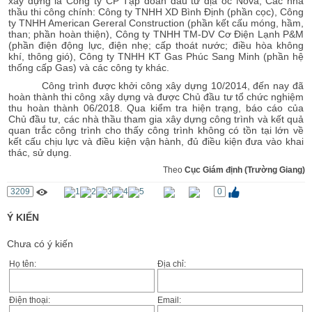
xây dựng là Công ty CP Tập đoàn đầu tư địa ốc Nova; Các nhà
thầu thi công chính: Công ty TNHH XD Bình Định (phần cọc), Công
ty TNHH American Gereral Construction (phần kết cấu móng, hầm,
than; phần hoàn thiện), Công ty TNHH TM-DV Cơ Điện Lạnh P&M
(phần điện động lực, điện nhẹ; cấp thoát nước; điều hòa không
khí, thông gió), Công ty TNHH KT Gas Phúc Sang Minh (phần hệ
thống cấp Gas) và các công ty khác.
Công trình được khởi công xây dựng 10/2014, đến nay đã
hoàn thành thi công xây dựng và được Chủ đầu tư tổ chức nghiệm
thu hoàn thành 06/2018. Qua kiểm tra hiện trạng, báo cáo của
Chủ đầu tư, các nhà thầu tham gia xây dựng công trình và kết quả
quan trắc công trình cho thấy công trình không có tồn tại lớn về
kết cấu chịu lực và điều kiện vận hành, đủ điều kiện đưa vào khai
thác, sử dụng.
Theo
Cục Giám định (Trường Giang)
3209
0
Ý KIẾN
Chưa có ý kiến
Họ tên:
Địa chỉ:
Điện thoại:
Email: