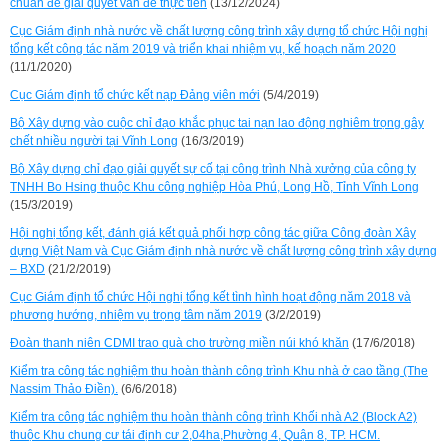
chuẩn để giải quyết vấn đề thực tiễn
(13/12/2024)
Cục Giám định nhà nước về chất lượng công trình xây dựng tổ chức Hội nghị
tổng kết công tác năm 2019 và triển khai nhiệm vụ, kế hoạch năm 2020
(11/1/2020)
Cục Giám định tổ chức kết nạp Đảng viên mới
(5/4/2019)
Bộ Xây dựng vào cuộc chỉ đạo khắc phục tai nạn lao động nghiêm trọng gây
chết nhiều người tại Vĩnh Long
(16/3/2019)
Bộ Xây dựng chỉ đạo giải quyết sự cố tại công trình Nhà xưởng của công ty
TNHH Bo Hsing thuộc Khu công nghiệp Hòa Phú, Long Hồ, Tỉnh Vĩnh Long
(15/3/2019)
Hội nghị tổng kết, đánh giá kết quả phối hợp công tác giữa Công đoàn Xây
dựng Việt Nam và Cục Giám định nhà nước về chất lượng công trình xây dựng
– BXD
(21/2/2019)
Cục Giám định tổ chức Hội nghị tổng kết tình hình hoạt động năm 2018 và
phương hướng, nhiệm vụ trọng tâm năm 2019
(3/2/2019)
Đoàn thanh niên CDMI trao quà cho trường miền núi khó khăn
(17/6/2018)
Kiểm tra công tác nghiệm thu hoàn thành công trình Khu nhà ở cao tầng (The
Nassim Thảo Điền).
(6/6/2018)
Kiểm tra công tác nghiệm thu hoàn thành công trình Khối nhà A2 (Block A2)
thuộc Khu chung cư tái định cư 2,04ha,Phường 4, Quận 8, TP. HCM.