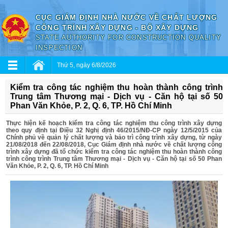
CỤC GIÁM ĐỊNH NHÀ NƯỚC VỀ CHẤT LƯỢNG
CÔNG TRÌNH XÂY DỰNG - BỘ XÂY DỰNG
STATE AUTHORITY FOR CONSTRUCTION QUALITY
INSPECTION
Thứ 5, ngày 6/8/2026
Kiểm tra công tác nghiệm thu hoàn thành công trình
Trung tâm Thương mại - Dịch vụ - Căn hộ tại số 50
Phan Văn Khỏe, P. 2, Q. 6, TP. Hồ Chí Minh
Thực hiện kế hoạch kiểm tra công tác nghiệm thu công trình xây dựng
theo quy định tại Điều 32 Nghị định 46/2015/NĐ-CP ngày 12/5/2015 của
Chính phủ về quản lý chất lượng và bảo trì công trình xây dựng, từ ngày
21/08/2018 đến 22/08/2018, Cục Giám định nhà nước về chất lượng công
trình xây dựng đã tổ chức kiểm tra công tác nghiệm thu hoàn thành công
trình công trình Trung tâm Thương mại - Dịch vụ - Căn hộ tại số 50 Phan
Văn Khỏe, P. 2, Q. 6, TP. Hồ Chí Minh