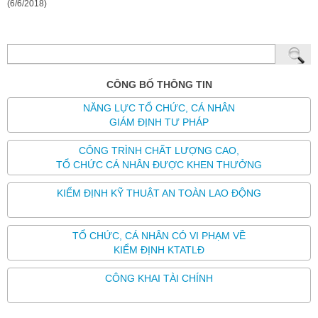
(6/6/2018)
CÔNG BỐ THÔNG TIN
NĂNG LỰC TỔ CHỨC, CÁ NHÂN
GIÁM ĐỊNH TƯ PHÁP
CÔNG TRÌNH CHẤT LƯỢNG CAO,
TỔ CHỨC CÁ NHÂN ĐƯỢC KHEN THƯỞNG
KIỂM ĐỊNH KỸ THUẬT AN TOÀN LAO ĐỘNG
TỔ CHỨC, CÁ NHÂN CÓ VI PHẠM VỀ
KIỂM ĐỊNH KTATLĐ
CÔNG KHAI TÀI CHÍNH