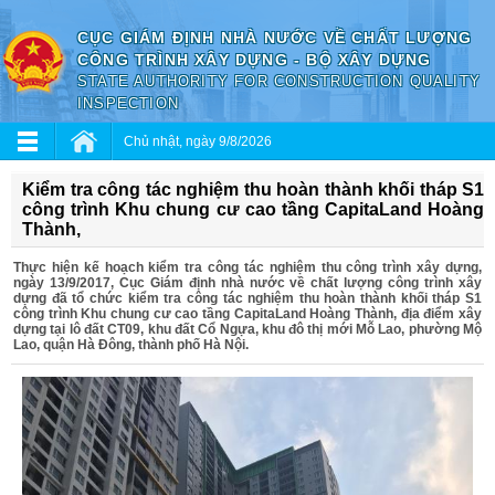
CỤC GIÁM ĐỊNH NHÀ NƯỚC VỀ CHẤT LƯỢNG
CÔNG TRÌNH XÂY DỰNG - BỘ XÂY DỰNG
STATE AUTHORITY FOR CONSTRUCTION QUALITY
INSPECTION
Chủ nhật, ngày 9/8/2026
Kiểm tra công tác nghiệm thu hoàn thành khối tháp S1
công trình Khu chung cư cao tầng CapitaLand Hoàng
Thành,
Thực hiện kế hoạch kiểm tra công tác nghiệm thu công trình xây dựng,
ngày 13/9/2017, Cục Giám định nhà nước về chất lượng công trình xây
dựng đã tổ chức kiểm tra công tác nghiệm thu hoàn thành khối tháp S1
công trình Khu chung cư cao tầng CapitaLand Hoàng Thành, địa điểm xây
dựng tại lô đất CT09, khu đất Cổ Ngựa, khu đô thị mới Mỗ Lao, phường Mộ
Lao, quận Hà Đông, thành phố Hà Nội.