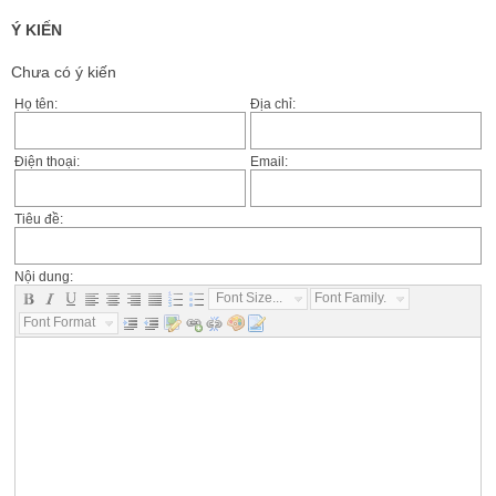
Ý KIẾN
Chưa có ý kiến
Họ tên:
Địa chỉ:
Điện thoại:
Email:
Tiêu đề:
Nội dung:
Font Size...
Font Family...
Font Format...