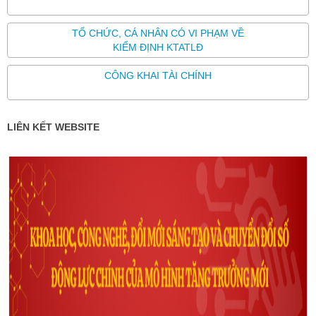
TỔ CHỨC, CÁ NHÂN CÓ VI PHẠM VỀ
KIỂM ĐỊNH KTATLĐ
CÔNG KHAI TÀI CHÍNH
LIÊN KẾT WEBSITE