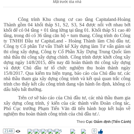
Mặt trước tòa nhà
Công trình Khu chung cư cao tầng Capitaland-Hoàng
Thành gồm 04 khối tháp S1, S2, S3, S4 được nối với nhau bởi
khối đế có 04 tầng + 01 tầng lửng tại tầng 01. Khối tháp S1 cao 40
tầng, trong đó có 36 tầng căn hộ + tum thang. Công trình do
Công
ty TNHH Đầu tư CapitaLand - Hoàng Thành
làm Chủ đầu tư,
Công ty Cổ phần Tư vấn Thiết kế Xây dựng
làm Tư vấn
giám sát
thi công xây dựng,
Công ty Cổ Phần Xây Dựng Trung Quốc làm
nhà thầu thi công xây dựng chính. Công trình được khởi công xây
dựng ngày 14/8/2015, đến nay
đã hoàn thành thi công xây dựng
và được Chủ đầu tư tổ chức nghiệm thu hoàn thành ngày
15/8/2017
.
Qua kiểm tra hiện trạng, báo cáo của Chủ đầu tư, các
nhà thầu tham gia xây dựng công trình và kết quả quan trắc công
trình
cho thấy kết cấu công trình đang vận hành ổn định, không có
dấu hiệu bất thường.
Trên cơ sở
báo cáo của Chủ đầu tư, các nhà thầu
tham gia
xây dựng công trình
, ý kiến của
các thành viên Đoàn công tác
,
Phó
Cục trưởng Phạm
Tiến Văn
đã tiến hành họp kết luận
về
nghiệm thu hoàn thành công trình của chủ đầu tư
./.
Theo
Cục Giám định (Tiến Cảnh)
2148
0