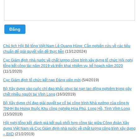
Đăng
Chủ tịch Hội Bê tông Việt Nam Lê Quang Hùng: Cần nghiên cứu về các tiêu
chuẩn để giải quyết vấn đề thực tiễn
(13/12/2024)
Cục Giám định nhà nước về chất lượng công trình xây dựng tổ chức Hội nghị
tổng kết công tác năm 2019 và triển khai nhiệm vụ, kế hoạch năm 2020
(11/1/2020)
Cục Giám định tổ chức kết nạp Đảng viên mới
(5/4/2019)
Bộ Xây dựng vào cuộc chỉ đạo khắc phục tai nạn lao động nghiêm trọng gây
chết nhiều người tại Vĩnh Long
(16/3/2019)
Bộ Xây dựng chỉ đạo giải quyết sự cố tại công trình Nhà xưởng của công ty
TNHH Bo Hsing thuộc Khu công nghiệp Hòa Phú, Long Hồ, Tỉnh Vĩnh Long
(15/3/2019)
Hội nghị tổng kết, đánh giá kết quả phối hợp công tác giữa Công đoàn Xây
dựng Việt Nam và Cục Giám định nhà nước về chất lượng công trình xây dựng
– BXD
(21/2/2019)