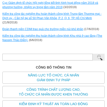
Cục Giám định tổ chức Hội nghị tổng kết tình hình hoạt động năm 2018 và
phương hướng, nhiệm vụ trọng tâm năm 2019
(3/2/2019)
Kiểm tra công tác nghiệm thu hoàn thành công trình Trung tâm Thương mại -
Dịch vụ - Căn hộ tại số 50 Phan Văn Khỏe, P. 2, Q. 6, TP. Hồ Chí Minh
(21/9/2018)
Đoàn thanh niên CDMI trao quà cho trường miền núi khó khăn
(17/6/2018)
Kiểm tra công tác nghiệm thu hoàn thành công trình Khu nhà ở cao tầng (The
Nassim Thảo Điền).
(6/6/2018)
CÔNG BỐ THÔNG TIN
NĂNG LỰC TỔ CHỨC, CÁ NHÂN
GIÁM ĐỊNH TƯ PHÁP
CÔNG TRÌNH CHẤT LƯỢNG CAO,
TỔ CHỨC CÁ NHÂN ĐƯỢC KHEN THƯỞNG
KIỂM ĐỊNH KỸ THUẬT AN TOÀN LAO ĐỘNG