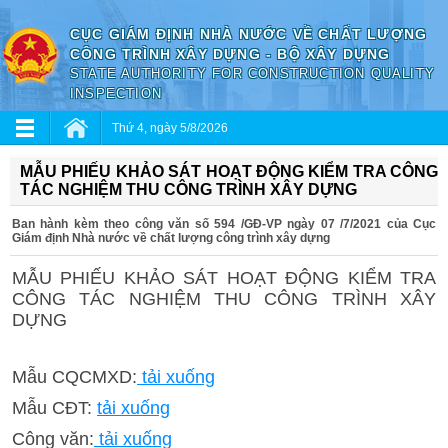
CỤC GIÁM ĐỊNH NHÀ NƯỚC VỀ CHẤT LƯỢNG
CÔNG TRÌNH XÂY DỰNG - BỘ XÂY DỰNG
STATE AUTHORITY FOR CONSTRUCTION QUALITY
INSPECTION
Thứ 4, ngày 5/8/2026
MẪU PHIẾU KHẢO SÁT HOẠT ĐỘNG KIỂM TRA CÔNG
TÁC NGHIỆM THU CÔNG TRÌNH XÂY DỰNG
Ban hành kèm theo công văn số 594 /GĐ-VP ngày 07 /7/2021 của Cục
Giám định Nhà nước về chất lượng công trình xây dựng
MẪU PHIẾU KHẢO SÁT HOẠT ĐỘNG KIỂM TRA
CÔNG TÁC NGHIỆM THU CÔNG TRÌNH XÂY
DỰNG
Mẫu CQCMXD:
tải xuống
Mẫu CĐT:
tải xuống
Công văn:
tải xuống