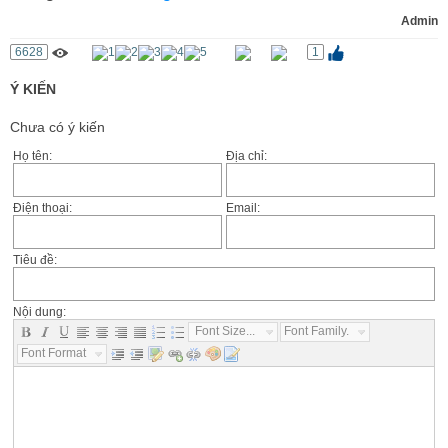
Admin
6628
1
Ý KIẾN
Chưa có ý kiến
Họ tên:
Địa chỉ:
Điện thoại:
Email:
Tiêu đề:
Nội dung:
Font Size...
Font Family...
Font Format...