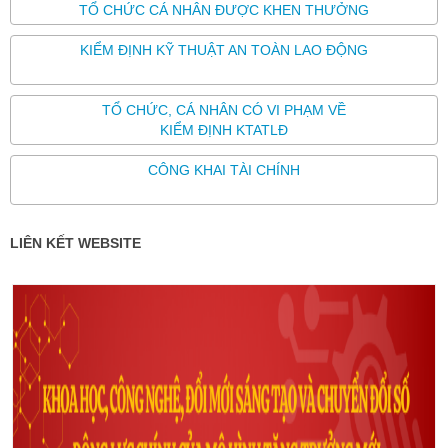
TỔ CHỨC CÁ NHÂN ĐƯỢC KHEN THƯỞNG
KIỂM ĐỊNH KỸ THUẬT AN TOÀN LAO ĐỘNG
TỔ CHỨC, CÁ NHÂN CÓ VI PHẠM VỀ
KIỂM ĐỊNH KTATLĐ
CÔNG KHAI TÀI CHÍNH
LIÊN KẾT WEBSITE