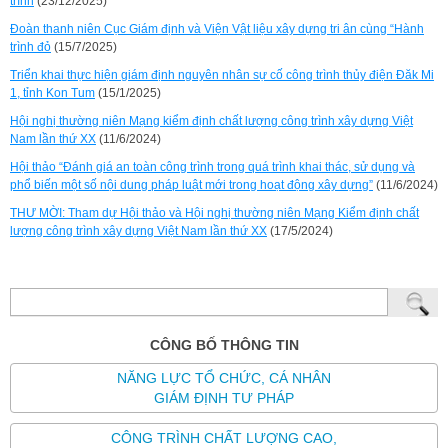
trình
(23/12/2025)
Đoàn thanh niên Cục Giám định và Viện Vật liệu xây dựng tri ân cùng “Hành
trình đỏ
(15/7/2025)
Triển khai thực hiện giám định nguyên nhân sự cố công trình thủy điện Đăk Mi
1, tỉnh Kon Tum
(15/1/2025)
Hội nghị thường niên Mạng kiểm định chất lượng công trình xây dựng Việt
Nam lần thứ XX
(11/6/2024)
Hội thảo “Đánh giá an toàn công trình trong quá trình khai thác, sử dụng và
phổ biến một số nội dung pháp luật mới trong hoạt động xây dựng”
(11/6/2024)
THƯ MỜI: Tham dự Hội thảo và Hội nghị thường niên Mạng Kiểm định chất
lượng công trình xây dựng Việt Nam lần thứ XX
(17/5/2024)
CÔNG BỐ THÔNG TIN
NĂNG LỰC TỔ CHỨC, CÁ NHÂN
GIÁM ĐỊNH TƯ PHÁP
CÔNG TRÌNH CHẤT LƯỢNG CAO,