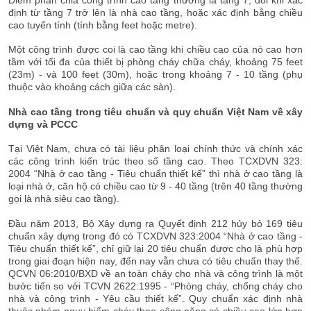
định từ tầng 7 trở lên là nhà cao tầng, hoặc xác định bằng chiều
cao tuyến tính (tính bằng feet hoặc metre).
Một công trình được coi là cao tầng khi chiều cao của nó cao hơn
tầm với tối đa của thiết bị phòng cháy chữa cháy, khoảng 75 feet
(23m) - và 100 feet (30m), hoặc trong khoảng 7 - 10 tầng (phụ
thuộc vào khoảng cách giữa các sàn).
Nhà cao tầng trong tiêu chuẩn và quy chuẩn Việt Nam về xây
dựng và PCCC
Tại Việt Nam, chưa có tài liệu phân loại chính thức và chính xác
các công trình kiến trúc theo số tầng cao. Theo TCXDVN 323:
2004 “Nhà ở cao tầng - Tiêu chuẩn thiết kế” thì nhà ở cao tầng là
loại nhà ở, căn hộ có chiều cao từ 9 - 40 tầng (trên 40 tầng thường
gọi là nhà siêu cao tầng).
Đầu năm 2013, Bộ Xây dựng ra Quyết định 212 hủy bỏ 169 tiêu
chuẩn xây dựng trong đó có TCXDVN 323:2004 “Nhà ở cao tầng -
Tiêu chuẩn thiết kế”, chỉ giữ lại 20 tiêu chuẩn được cho là phù hợp
trong giai đoạn hiện nay, đến nay vẫn chưa có tiêu chuẩn thay thế.
QCVN 06:2010/BXD về an toàn cháy cho nhà và công trình là một
bước tiến so với TCVN 2622:1995 - “Phòng cháy, chống cháy cho
nhà và công trình - Yêu cầu thiết kế”. Quy chuẩn xác định nhà
thuộc nhóm nguy hiểm cháy theo công năng có chiều cao lớn hơn