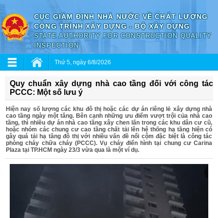
CỤC GIÁM ĐỊNH NHÀ NƯỚC VỀ CHẤT LƯỢNG
CÔNG TRÌNH XÂY DỰNG - BỘ XÂY DỰNG
STATE AUTHORITY FOR CONSTRUCTION QUALITY
INSPECTION
Thứ 5, ngày 6/8/2026
Quy chuẩn xây dựng nhà cao tầng đối với công tác
PCCC: Một số lưu ý
Hiện nay số lượng các khu đô thị hoặc các dự án riêng lẻ xây dựng nhà
cao tầng ngày một tăng. Bên cạnh những ưu điểm vượt trội của nhà cao
tầng, thì nhiều dự án nhà cao tầng xây chen lấn trong các khu dân cư cũ,
hoặc nhóm các chung cư cao tầng chất tải lên hệ thống hạ tầng hiện có
gây quá tải hạ tầng đô thị với nhiều vấn đề nổi cộm đặc biệt là công tác
phòng cháy chữa cháy (PCCC). Vụ cháy điển hình tại chung cư Carina
Plaza tại TP.HCM ngày 23/3 vừa qua là một ví dụ.