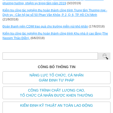
phương hướng, nhiệm vụ trọng tâm năm 2019
(3/2/2019)
Kiểm tra công tác nghiệm thu hoàn thành công trình Trung tâm Thương mại -
Dịch vụ - Căn hộ tại số 50 Phan Văn Khỏe, P. 2, Q. 6, TP. Hồ Chí Minh
(21/9/2018)
Đoàn thanh niên CDMI trao quà cho trường miền núi khó khăn
(17/6/2018)
Kiểm tra công tác nghiệm thu hoàn thành công trình Khu nhà ở cao tầng (The
Nassim Thảo Điền).
(6/6/2018)
CÔNG BỐ THÔNG TIN
NĂNG LỰC TỔ CHỨC, CÁ NHÂN
GIÁM ĐỊNH TƯ PHÁP
CÔNG TRÌNH CHẤT LƯỢNG CAO,
TỔ CHỨC CÁ NHÂN ĐƯỢC KHEN THƯỞNG
KIỂM ĐỊNH KỸ THUẬT AN TOÀN LAO ĐỘNG