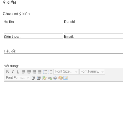
Ý KIẾN
Chưa có ý kiến
Họ tên:
Địa chỉ:
Điện thoại:
Email:
Tiêu đề:
Nội dung:
Font Size...
Font Family...
Font Format...