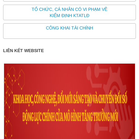
TỔ CHỨC, CÁ NHÂN CÓ VI PHẠM VỀ
KIỂM ĐỊNH KTATLĐ
CÔNG KHAI TÀI CHÍNH
LIÊN KẾT WEBSITE