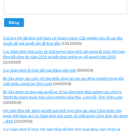
Đăng
Chủ tịch Hội Bê tông Việt Nam Lê Quang Hùng: Cần nghiên cứu về các tiêu
chuẩn để giải quyết vấn đề thực tiễn
(13/12/2024)
Cục Giám định nhà nước về chất lượng công trình xây dựng tổ chức Hội nghị
tổng kết công tác năm 2019 và triển khai nhiệm vụ, kế hoạch năm 2020
(11/1/2020)
Cục Giám định tổ chức kết nạp Đảng viên mới
(5/4/2019)
Bộ Xây dựng vào cuộc chỉ đạo khắc phục tai nạn lao động nghiêm trọng gây
chết nhiều người tại Vĩnh Long
(16/3/2019)
Bộ Xây dựng chỉ đạo giải quyết sự cố tại công trình Nhà xưởng của công ty
TNHH Bo Hsing thuộc Khu công nghiệp Hòa Phú, Long Hồ, Tỉnh Vĩnh Long
(15/3/2019)
Hội nghị tổng kết, đánh giá kết quả phối hợp công tác giữa Công đoàn Xây
dựng Việt Nam và Cục Giám định nhà nước về chất lượng công trình xây dựng
– BXD
(21/2/2019)
Cục Giám định tổ chức Hội nghị tổng kết tình hình hoạt động năm 2018 và