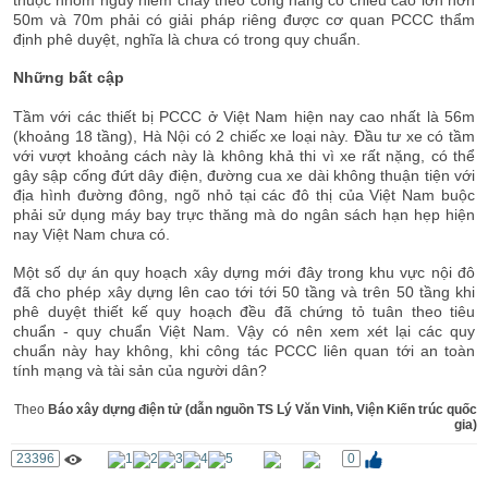
50m và 70m phải có giải pháp riêng được cơ quan PCCC thẩm
định phê duyệt, nghĩa là chưa có trong quy chuẩn.
Những bất cập
Tầm với các thiết bị PCCC ở Việt Nam hiện nay cao nhất là 56m
(khoảng 18 tầng), Hà Nội có 2 chiếc xe loại này. Đầu tư xe có tầm
với vượt khoảng cách này là không khả thi vì xe rất nặng, có thể
gây sập cống đứt dây điện, đường cua xe dài không thuận tiện với
địa hình đường đông, ngõ nhỏ tại các đô thị của Việt Nam buộc
phải sử dụng máy bay trực thăng mà do ngân sách hạn hẹp hiện
nay Việt Nam chưa có.
Một số dự án quy hoạch xây dựng mới đây trong khu vực nội đô
đã cho phép xây dựng lên cao tới tới 50 tầng và trên 50 tầng khi
phê duyệt thiết kế quy hoạch đều đã chứng tỏ tuân theo tiêu
chuẩn - quy chuẩn Việt Nam. Vậy có nên xem xét lại các quy
chuẩn này hay không, khi công tác PCCC liên quan tới an toàn
tính mạng và tài sản của người dân?
Theo
Báo xây dựng điện tử (dẫn nguồn TS Lý Văn Vinh, Viện Kiến trúc quốc
gia)
23396
0