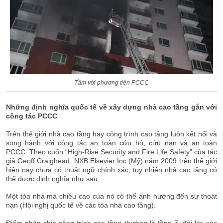
Tầm với phương tiện PCCC
Những định nghĩa quốc tế về xây dựng nhà cao tầng gắn với
công tác PCCC
Trên thế giới nhà cao tầng hay công trình cao tầng luôn kết nối và
song hành với công tác an toàn cứu hộ, cứu nạn và an toàn
PCCC. Theo cuốn “High-Rise Security and Fire Life Safety” của tác
giả Geoff Craighead, NXB Elsevier Inc (Mỹ) năm 2009 trên thế giới
hiện nay chưa có thuật ngữ chính xác, tuy nhiên nhà cao tầng có
thể được định nghĩa như sau:
Một tòa nhà mà chiều cao của nó có thể ảnh hưởng đến sự thoát
nạn (Hội nghị quốc tế về các tòa nhà cao tầng).
Điểm phân chia công trình cao tầng thường là tầng 7, đôi khi xác