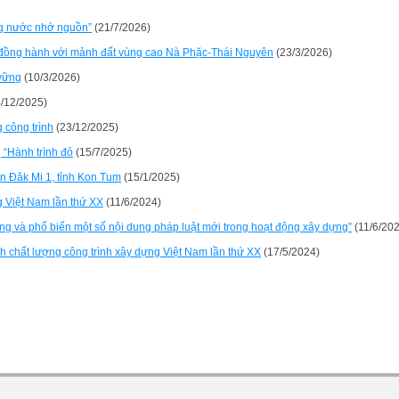
ống nước nhớ nguồn”
(21/7/2026)
g đồng hành với mảnh đất vùng cao Nà Phặc-Thái Nguyên
(23/3/2026)
 vững
(10/3/2026)
/12/2025)
 công trình
(23/12/2025)
 “Hành trình đỏ
(15/7/2025)
ện Đăk Mi 1, tỉnh Kon Tum
(15/1/2025)
g Việt Nam lần thứ XX
(11/6/2024)
dụng và phổ biến một số nội dung pháp luật mới trong hoạt động xây dựng”
(11/6/20
 chất lượng công trình xây dựng Việt Nam lần thứ XX
(17/5/2024)