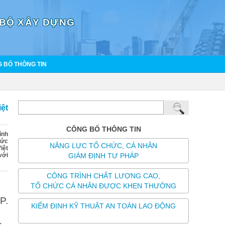
 BỘ XÂY DỰNG
 BỐ THÔNG TIN
ệt
CÔNG BỐ THÔNG TIN
ình
hức
NĂNG LỰC TỔ CHỨC, CÁ NHÂN
iệt
GIÁM ĐỊNH TƯ PHÁP
 với
CÔNG TRÌNH CHẤT LƯỢNG CAO,
TỔ CHỨC CÁ NHÂN ĐƯỢC KHEN THƯỞNG
P.
KIỂM ĐỊNH KỸ THUẬT AN TOÀN LAO ĐỘNG