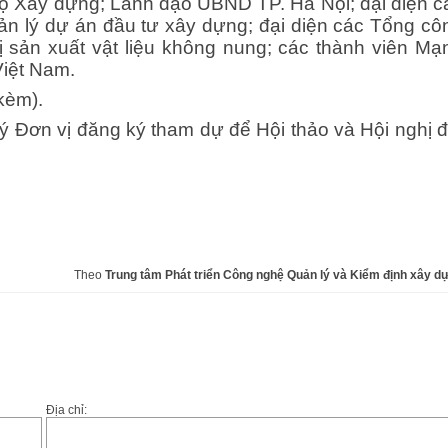
 Xây dựng; Lãnh đạo UBND TP. Hà Nội; đại diện c
n lý dự án đầu tư xây dựng; đại diện các Tổng cô
ị sản xuất vật liệu không nung; các thành viên Mạ
Việt Nam.
kèm).
 Quý Đơn vị đăng ký tham dự để Hội thảo và Hội nghị đ
Theo
Trung tâm Phát triển Công nghệ Quản lý và Kiểm định xây d
Địa chỉ: