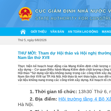
CỤC GIÁM ĐỊNH NHÀ NƯỚC 
STATE AUTHORITY FOR CONSTRU
GIỚI THIỆU
VĂN BẢN
AN TOÀN LAO ĐỘNG
MẠNG 
Thứ 5, ngày 6/8/2026
THƯ MỜI: Tham dự Hội thảo và Hội nghị thường
Nam lần thứ XVII
Thực hiện kế hoạch hoạt động của Mạng Kiểm định chất lượng c
xây dựng – Cơ quan Điều hành Mạng Kiểm định chất lượng công tr
Hội thảo “Sử dụng vật liệu không nung trong các công trình xây d
Nam lần thứ XVII tại TP. Hà Nội. Hội thảo là nơi thảo luận, trao đổ
vật liệu không nung trong các công trình xây dựng. Kế hoạch tổ chứ
’
1. Thời gian tổ chức:
13h30
Thứ 6, 
2. Địa điểm:
Hội trường tầng 4 Bộ X
Hà Nội.