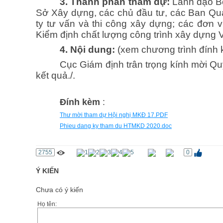
3. Thành phần tham dự:
Lãnh đạo Bộ
Sở Xây dựng, các chủ đầu tư, các Ban Quả
ty tư vấn và thi công xây dựng; các đơn v
Kiểm định chất lượng công trình xây dựng 
4. Nội dung:
(xem chương trình đính 
Cục Giám định trân trọng kính mời
kết quả./.
Đính kèm
:
Thư mời tham dự Hội nghị MKĐ 17.PDF
Phieu dang ky tham du HTMKD 2020.doc
2755
0
Ý KIẾN
Chưa có ý kiến
Họ tên: