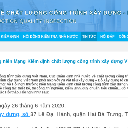
VỀ CHẤT LƯỢNG CÔNG TRÌNH XÂY DỰNG -
CTION QUALITY INSPECTION
KIỂM ĐỊNH
HỘI ĐỒNG KIỂM TRA NHÀ NƯỚC
TIN TỨC
HỎI ĐÁP
CÔNG
 niên Mạng Kiểm định chất lượng công trình xây dựng Vi
ông trình xây dựng Việt Nam, Cục Giám định nhà nước về chất lượng công tr
ình xây dựng Việt Nam phối hợp với Vụ Vật liệu xây dựng – Bộ Xây dựng tổ c
ựng” và Hội nghị thường niên Mạng Kiểm định chất lượng công trình xây dựng V
i về công tác thiết kế, thi công, thí nghiệm, kiểm định, quy chuẩn, tiêu chuẩn... đối
c Hội thảo, Hội nghị như sau:
ngày 26 tháng 6 năm 2020.
ây dựng, số
37 Lê Đại Hành, quận Hai Bà Trưng, T