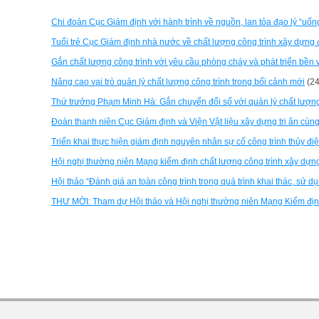
Chi đoàn Cục Giám định với hành trình về nguồn, lan tỏa đạo lý “u
Tuổi trẻ Cục Giám định nhà nước về chất lượng công trình xây dựn
Gắn chất lượng công trình với yêu cầu phòng cháy và phát triển bền
Nâng cao vai trò quản lý chất lượng công trình trong bối cảnh mới
(24
Thứ trưởng Phạm Minh Hà: Gắn chuyển đổi số với quản lý chất lượng
Đoàn thanh niên Cục Giám định và Viện Vật liệu xây dựng tri ân cùng
Triển khai thực hiện giám định nguyên nhân sự cố công trình thủy đi
Hội nghị thường niên Mạng kiểm định chất lượng công trình xây dựn
Hội thảo “Đánh giá an toàn công trình trong quá trình khai thác, sử 
THƯ MỜI: Tham dự Hội thảo và Hội nghị thường niên Mạng Kiểm định