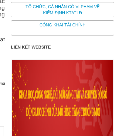
ác
TỔ CHỨC, CÁ NHÂN CÓ VI PHẠM VỀ
ng
KIỂM ĐỊNH KTATLĐ
ng
CÔNG KHAI TÀI CHÍNH
ạt
LIÊN KẾT WEBSITE
ựng