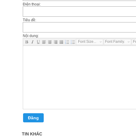
Điện thoại:
Tiêu đề:
Nội dung:
Font Size...
Font Family...
F
Đăng
TIN KHÁC