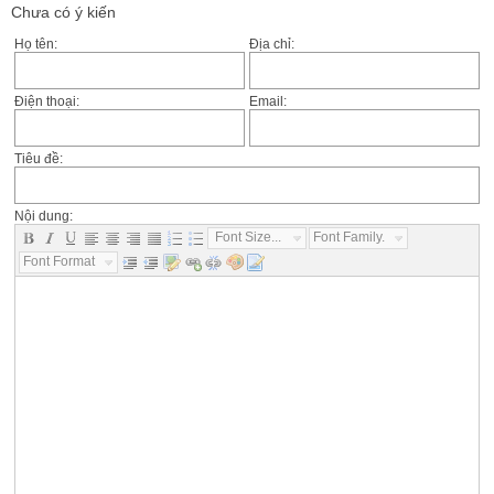
Chưa có ý kiến
Họ tên:
Địa chỉ:
Điện thoại:
Email:
Tiêu đề:
Nội dung:
Font Size...
Font Family...
Font Format...