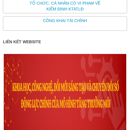
TỔ CHỨC, CÁ NHÂN CÓ VI PHẠM VỀ
KIỂM ĐỊNH KTATLĐ
CÔNG KHAI TÀI CHÍNH
LIÊN KẾT WEBSITE