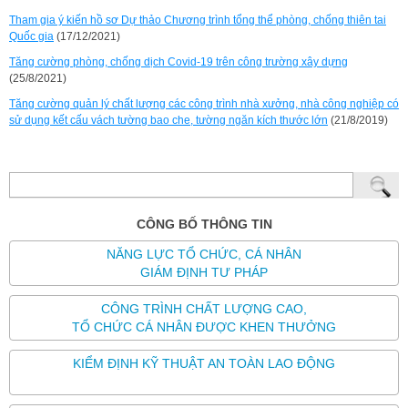
Tham gia ý kiến hồ sơ Dự thảo Chương trình tổng thể phòng, chống thiên tai
Quốc gia
(17/12/2021)
Tăng cường phòng, chống dịch Covid-19 trên công trường xây dựng
(25/8/2021)
Tăng cường quản lý chất lượng các công trình nhà xưởng, nhà công nghiệp có
sử dụng kết cấu vách tường bao che, tường ngăn kích thước lớn
(21/8/2019)
CÔNG BỐ THÔNG TIN
NĂNG LỰC TỔ CHỨC, CÁ NHÂN
GIÁM ĐỊNH TƯ PHÁP
CÔNG TRÌNH CHẤT LƯỢNG CAO,
TỔ CHỨC CÁ NHÂN ĐƯỢC KHEN THƯỞNG
KIỂM ĐỊNH KỸ THUẬT AN TOÀN LAO ĐỘNG