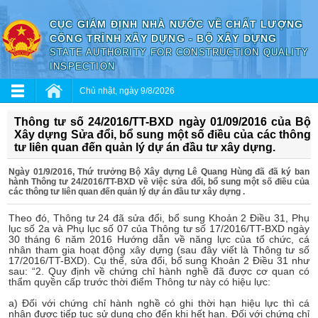
CỤC GIÁM ĐỊNH NHÀ NƯỚC VỀ CHẤT LƯỢNG
CÔNG TRÌNH XÂY DỰNG - BỘ XÂY DỰNG
STATE AUTHORITY FOR CONSTRUCTION QUALITY
INSPECTION
Chủ nhật, ngày 9/8/2026
Thông tư số 24/2016/TT-BXD ngày 01/09/2016 của Bộ
Xây dựng Sửa đổi, bổ sung một số điều của các thông
tư liên quan đến quản lý dự án đầu tư xây dựng.
Ngày 01/9/2016, Thứ trưởng Bộ Xây dựng Lê Quang Hùng đã đã ký ban
hành Thông tư 24/2016/TT-BXD về việc sửa đổi, bổ sung một số điều của
các thông tư liên quan đến quản lý dự án đầu tư xây dựng .
Theo đó, Thông tư 24 đã sửa đổi, bổ sung Khoản 2 Điều 31, Phụ
lục số 2a và Phụ lục số 07 của Thông tư số 17/2016/TT-BXD ngày
30 tháng 6 năm 2016 Hướng dẫn về năng lực của tổ chức, cá
nhân tham gia hoạt động xây dựng (sau đây viết là Thông tư số
17/2016/TT-BXD). Cụ thể, sửa đổi, bổ sung Khoản 2 Điều 31 như
sau: “2. Quy định về chứng chỉ hành nghề đã được cơ quan có
thẩm quyền cấp trước thời điểm Thông tư này có hiệu lực:
a) Đối với chứng chỉ hành nghề có ghi thời hạn hiệu lực thì cá
nhân được tiếp tục sử dụng cho đến khi hết hạn. Đối với chứng chỉ