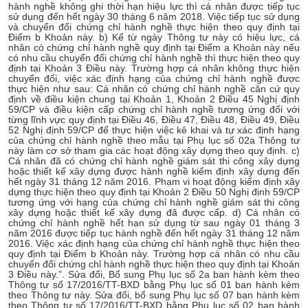
hành nghề không ghi thời hạn hiệu lực thì cá nhân được tiếp tục
sử dụng đến hết ngày 30 tháng 6 năm 2018. Việc tiếp tục sử dụng
và chuyển đổi chứng chỉ hành nghề thực hiện theo quy định tại
Điểm b Khoản này. b) Kể từ ngày Thông tư này có hiệu lực, cá
nhân có chứng chỉ hành nghề quy định tại Điểm a Khoản này nếu
có nhu cầu chuyển đổi chứng chỉ hành nghề thì thực hiện theo quy
định tại Khoản 3 Điều này. Trường hợp cá nhân không thực hiện
chuyển đổi, việc xác định hạng của chứng chỉ hành nghề được
thực hiện như sau: Cá nhân có chứng chỉ hành nghề căn cứ quy
định về điều kiện chung tại Khoản 1, Khoản 2 Điều 45 Nghị định
59/CP và điều kiện cấp chứng chỉ hành nghề tương ứng đối với
từng lĩnh vực quy định tại Điều 46, Điều 47, Điều 48, Điều 49, Điều
52 Nghị định 59/CP để thực hiện việc kê khai và tự xác định hạng
của chứng chỉ hành nghề theo mẫu tại Phụ lục số 02a Thông tư
này làm cơ sở tham gia các hoạt động xây dựng theo quy định. c)
Cá nhân đã có chứng chỉ hành nghề giám sát thi công xây dựng
hoặc thiết kế xây dựng được hành nghề kiểm định xây dựng đến
hết ngày 31 tháng 12 năm 2016. Phạm vi hoạt động kiểm định xây
dựng thực hiện theo quy định tại Khoản 2 Điều 50 Nghị định 59/CP
tương ứng với hạng của chứng chỉ hành nghề giám sát thi công
xây dựng hoặc thiết kế xây dựng đã được cấp. d) Cá nhân có
chứng chỉ hành nghề hết hạn sử dụng từ sau ngày 01 tháng 3
năm 2016 được tiếp tục hành nghề đến hết ngày 31 tháng 12 năm
2016. Việc xác định hạng của chứng chỉ hành nghề thực hiện theo
quy định tại Điểm b Khoản này. Trường hợp cá nhân có nhu cầu
chuyển đổi chứng chỉ hành nghề thực hiện theo quy định tại Khoản
3 Điều này.”. Sửa đổi, Bổ sung Phụ lục số 2a ban hành kèm theo
Thông tư số 17/2016/TT-BXD bằng Phụ lục số 01 ban hành kèm
theo Thông tư này. Sửa đổi, bổ sung Phụ lục số 07 ban hành kèm
theo Thông tư số 17/2016/TT-BXD bằng Phụ lục số 02 ban hành