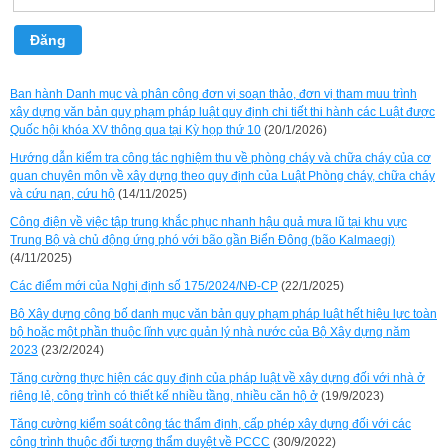
Đăng
Ban hành Danh mục và phân công đơn vị soạn thảo, đơn vị tham muu trình
xây dựng văn bản quy phạm pháp luật quy định chi tiết thi hành các Luật được
Quốc hội khóa XV thông qua tại Kỳ họp thứ 10
(20/1/2026)
Hướng dẫn kiểm tra công tác nghiệm thu về phòng cháy và chữa cháy của cơ
quan chuyên môn về xây dựng theo quy định của Luật Phòng cháy, chữa cháy
và cứu nạn, cứu hộ
(14/11/2025)
Công điện về việc tập trung khắc phục nhanh hậu quả mưa lũ tại khu vực
Trung Bộ và chủ động ứng phó với bão gần Biển Đông (bão Kalmaegi)
(4/11/2025)
Các điểm mới của Nghị định số 175/2024/NĐ-CP
(22/1/2025)
Bộ Xây dựng công bố danh mục văn bản quy phạm pháp luật hết hiệu lực toàn
bộ hoặc một phần thuộc lĩnh vực quản lý nhà nước của Bộ Xây dựng năm
2023
(23/2/2024)
Tăng cường thực hiện các quy định của pháp luật về xây dựng đối với nhà ở
riêng lẻ, công trình có thiết kế nhiều tầng, nhiều căn hộ ở
(19/9/2023)
Tăng cường kiểm soát công tác thẩm định, cấp phép xây dựng đối với các
công trình thuộc đối tượng thẩm duyệt về PCCC
(30/9/2022)