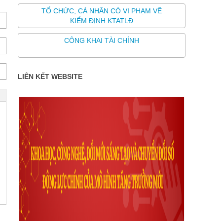
TỔ CHỨC, CÁ NHÂN CÓ VI PHẠM VỀ
KIỂM ĐỊNH KTATLĐ
CÔNG KHAI TÀI CHÍNH
LIÊN KẾT WEBSITE