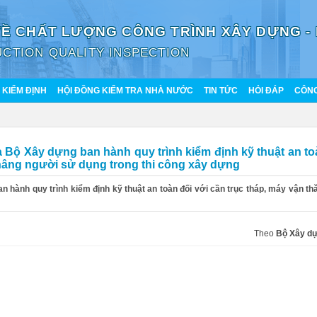
VỀ CHẤT LƯỢNG CÔNG TRÌNH XÂY DỰNG -
CTION QUALITY INSPECTION
KIỂM ĐỊNH
HỘI ĐỒNG KIỂM TRA NHÀ NƯỚC
TIN TỨC
HỎI ĐÁP
CÔNG
 Bộ Xây dựng ban hành quy trình kiểm định kỹ thuật an to
o nâng người sử dụng trong thi công xây dựng
hành quy trình kiểm định kỹ thuật an toàn đối với cần trục tháp, máy vận th
Theo
Bộ Xây d