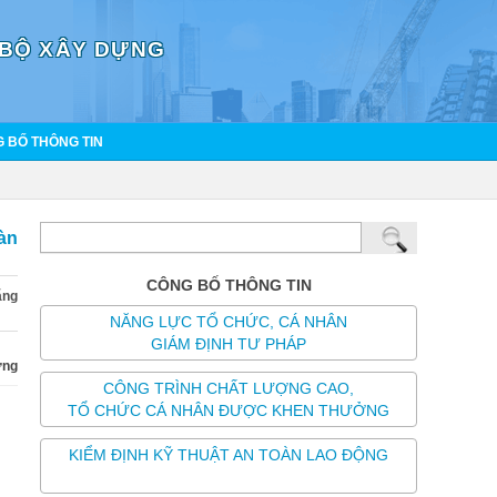
 BỘ XÂY DỰNG
 BỐ THÔNG TIN
àn
CÔNG BỐ THÔNG TIN
ăng
NĂNG LỰC TỔ CHỨC, CÁ NHÂN
GIÁM ĐỊNH TƯ PHÁP
ựng
CÔNG TRÌNH CHẤT LƯỢNG CAO,
TỔ CHỨC CÁ NHÂN ĐƯỢC KHEN THƯỞNG
KIỂM ĐỊNH KỸ THUẬT AN TOÀN LAO ĐỘNG