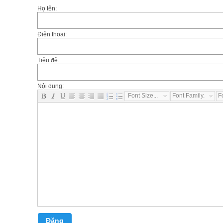
Họ tên:
Điện thoại:
Tiêu đề:
Nội dung:
Font Size...
Font Family...
F
Đăng