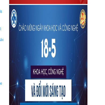
ặt
ộ
xây
ng