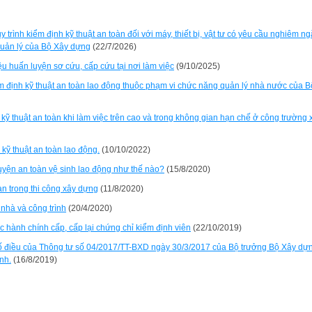
rình kiểm định kỹ thuật an toàn đối với máy, thiết bị, vật tư có yêu cầu nghiêm ng
quản lý của Bộ Xây dựng
(22/7/2026)
 huấn luyện sơ cứu, cấp cứu tại nơi làm việc
(9/10/2025)
ểm định kỹ thuật an toàn lao động thuộc phạm vi chức năng quản lý nhà nước của B
ỹ thuật an toàn khi làm việc trên cao và trong không gian hạn chế ở công trường 
kỹ thuật an toàn lao động.
(10/10/2022)
luyện an toàn vệ sinh lao động như thế nào?
(15/8/2020)
àn trong thi công xây dựng
(11/8/2020)
nhà và công trình
(20/4/2020)
c hành chính cấp, cấp lại chứng chỉ kiểm định viên
(22/10/2019)
ố điều của Thông tư số 04/2017/TT-BXD ngày 30/3/2017 của Bộ trưởng Bộ Xây dự
nh.
(16/8/2019)