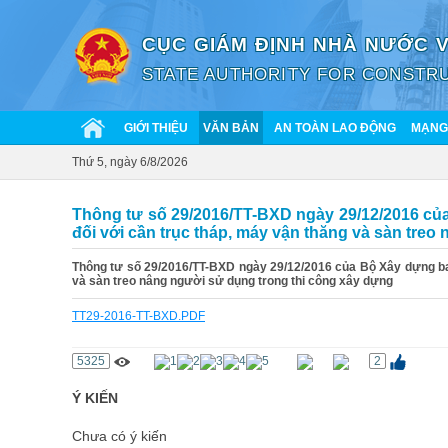
CỤC GIÁM ĐỊNH NHÀ NƯỚC 
STATE AUTHORITY FOR CONSTRU
GIỚI THIỆU
VĂN BẢN
AN TOÀN LAO ĐỘNG
MẠNG 
Thứ 5, ngày 6/8/2026
Thông tư số 29/2016/TT-BXD ngày 29/12/2016 của
đối với cần trục tháp, máy vận thăng và sàn tre
Thông tư số 29/2016/TT-BXD ngày 29/12/2016 của Bộ Xây dựng ban 
và sàn treo nâng người sử dụng trong thi công xây dựng
TT29-2016-TT-BXD.PDF
5325
2
Ý KIẾN
Chưa có ý kiến