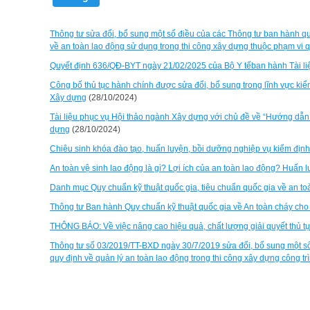
Thông tư sửa đổi, bổ sung một số điều của các Thông tư ban hành quy t
về an toàn lao động sử dụng trong thi công xây dựng thuộc phạm vi 
Quyết định 636/QĐ-BYT ngày 21/02/2025 của Bộ Y tếban hành Tài liệu
Công bố thủ tục hành chính được sửa đổi, bổ sung trong lĩnh vực ki
Xây dựng
(28/10/2024)
Tài liệu phục vụ Hội thảo ngành Xây dựng với chủ đề về “Hướng dẫn k
dựng
(28/10/2024)
Chiêu sinh khóa đào tạo, huấn luyện, bồi dưỡng nghiệp vụ kiểm định 
An toàn vệ sinh lao động là gì? Lợi ích của an toàn lao động? Huấn 
Danh mục Quy chuẩn kỹ thuật quốc gia, tiêu chuẩn quốc gia về an to
Thông tư Ban hành Quy chuẩn kỹ thuật quốc gia về An toàn cháy cho 
THÔNG BÁO: Về việc nâng cao hiệu quả, chất lượng giải quyết thủ tụ
Thông tư số 03/2019/TT-BXD ngày 30/7/2019 sửa đổi, bổ sung một s
quy định về quản lý an toàn lao động trong thi công xây dựng công trì