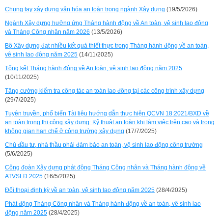
Chung tay xây dựng văn hóa an toàn trong ngành Xây dựng
(19/5/2026)
Ngành Xây dựng hưởng ứng Tháng hành động về An toàn, vệ sinh lao động
và Tháng Công nhân năm 2026
(13/5/2026)
Bộ Xây dựng đạt nhiều kết quả thiết thực trong Tháng hành động về an toàn,
vệ sinh lao động năm 2025
(14/11/2025)
Tổng kết Tháng hành động về An toàn, vệ sinh lao động năm 2025
(10/11/2025)
Tăng cường kiểm tra công tác an toàn lao động tại các công trình xây dựng
(29/7/2025)
Tuyên truyền, phổ biến Tài liệu hướng dẫn thực hiện QCVN 18:2021/BXD về
an toàn trong thi công xây dựng: Kỹ thuật an toàn khi làm việc trên cao và trong
không gian hạn chế ở công trường xây dựng
(17/7/2025)
Chủ đầu tư, nhà thầu phải đảm bảo an toàn, vệ sinh lao động công trường
(5/6/2025)
Công đoàn Xây dựng phát động Tháng Công nhân và Tháng hành động về
ATVSLĐ 2025
(16/5/2025)
Đối thoại định kỳ về an toàn, vệ sinh lao động năm 2025
(28/4/2025)
Phát động Tháng Công nhân và Tháng hành động về an toàn, vệ sinh lao
động năm 2025
(28/4/2025)