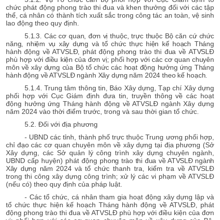
chức phát động phong trào thi đua và
khen thưởng đối với các tập
thể, cá nhân có thành tích xuất sắc
trong
công tác an toàn, vệ sinh
lao động
theo quy định
.
5.1.3. Các cơ quan, đơn vị thuộc, trực thuộc Bộ căn cứ chức
năng, nhiệm vụ
xây dựng và tổ chức thực hiện kế hoạch Tháng
hành động về ATVSLĐ, phát động phong trào thi đua về ATVSLĐ
phù hợp với điều kiện của đơn vị; phối hợp với các cơ quan chuyên
môn về xây dựng của Bộ tổ chức các hoạt động hưởng ứng Tháng
hành động về ATVSLĐ ngành Xây dựng năm 2024 theo kế hoạch.
5.1.4. Trung tâm thông tin, Báo Xây dựng, Tạp chí Xây dựng
phối hợp với Cục Giám định đưa tin, truyền thông về các hoạt
động hưởng ứng Tháng hành động về ATVSLĐ ngành Xây dựng
năm 2024 vào thời điểm trước, trong và sau thời gian tổ chức.
5.2. Đối với địa phương
- UBND các tỉnh, thành phố trực thuộc Trung ương phối hợp,
chỉ đạo các cơ quan chuyên môn về xây dựng tại địa phương (Sở
Xây dựng, các Sở quản lý công trình xây dựng chuyên ngành,
UBND cấp huyện) phát động
phong trào thi đua về ATVSLĐ ngành
Xây dựng năm 2024 và
tổ chức thanh tra, kiểm tra về ATVSLĐ
trong thi công xây dựng công trình; xử lý các vi phạm về ATVSLĐ
(nếu có) theo quy định của pháp luật.
- Các tổ chức, cá nhân tham gia hoạt động xây dựng lập và
tổ chức thực hiện kế hoạch Tháng hành động về ATVSLĐ, phát
động phong trào thi đua về ATVSLĐ phù hợp với điều kiện của đơn