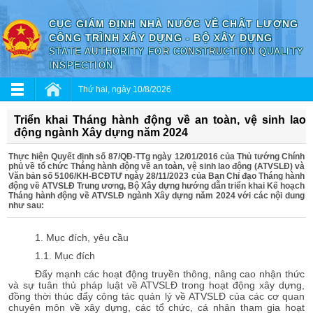
CỤC GIÁM ĐỊNH NHÀ NƯỚC VỀ CHẤT LƯỢNG
CÔNG TRÌNH XÂY DỰNG - BỘ XÂY DỰNG
STATE AUTHORITY FOR CONSTRUCTION QUALITY
INSPECTION
Thứ hai, ngày 10/8/2026
Triển khai Tháng hành động về an toàn, vệ sinh lao
động ngành Xây dựng năm 2024
Thực hiện Quyết định số 87/QĐ-TTg ngày 12/01/2016 của Thủ tướng Chính
phủ về tổ chức Tháng hành động về an toàn, vệ sinh lao động (ATVSLĐ) và
Văn bản số 5106/KH-BCĐTƯ ngày 28/11/2023 của Ban Chỉ đạo Tháng hành
động về ATVSLĐ Trung ương, Bộ Xây dựng hướng dẫn triển khai Kế hoạch
Tháng hành động về ATVSLĐ ngành Xây dựng năm 2024 với các nội dung
như sau:
1. Mục đích, yêu cầu
1.1.
Mục đích
Đẩy mạnh các hoạt động truyền thông, nâng cao nhận thức
và sự tuân thủ pháp luật về ATVSLĐ trong hoạt động xây dựng,
đồng thời thúc đẩy công tác quản lý về ATVSLĐ của các cơ quan
chuyên môn về xây dựng, các tổ chức, cá nhân tham gia hoạt