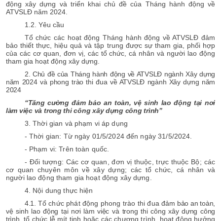
động xây dựng và triển khai chủ đề của Tháng hành động về
ATVSLĐ năm 2024.
1.2. Yêu cầu
Tổ chức các hoạt động Tháng hành động về ATVSLĐ đảm
bảo thiết thực, hiệu quả và tập trung được sự tham gia, phối hợp
của các cơ quan, đơn vị, các tổ chức, cá nhân và người lao động
tham gia hoạt động xây dựng.
2. Chủ đề của Tháng hành động về ATVSLĐ ngành Xây dựng
năm 2024 và phong trào thi đua về ATVSLĐ ngành Xây dựng năm
2024
“Tăng cường
đảm bảo an toàn, vệ sinh lao động tại nơi
làm việc và
trong thi công xây dựng công trình
”
3. Thời gian và phạm vi áp dụng
- Thời gian: Từ ngày 01/5/2024 đến ngày 31/5/2024.
- Phạm vi: Trên toàn quốc.
- Đối tượng: Các cơ quan, đơn vị thuộc, trực thuộc Bộ; các
cơ quan chuyên môn về xây dựng; các tổ chức, cá nhân và
người lao động tham gia hoạt động xây dựng.
4. Nội dung thực hiện
4.1.
Tổ chức phát động phong trào thi đua đ
ảm bảo an toàn,
vệ sinh lao động tại nơi làm việc và
trong thi công xây dựng công
trình
, tổ chức lễ mít tinh hoặc các chương trình, hoạt động hưởng