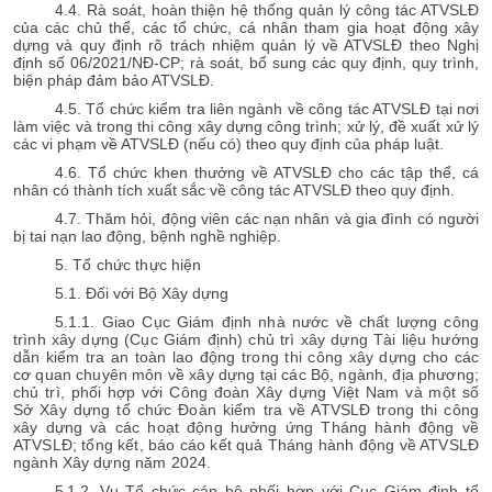
4.4. Rà soát, hoàn thiện hệ thống quản lý công tác ATVSLĐ
của các chủ thể, các tổ chức, cá nhân tham gia hoạt động xây
dựng và quy định rõ trách nhiệm quản lý về ATVSLĐ theo Nghị
định số 06/2021/NĐ-CP; rà soát, bổ sung các quy định, quy trình,
biện pháp đảm bảo ATVSLĐ.
4.5. Tổ chức kiểm tra liên ngành về công tác ATVSLĐ tại nơi
làm việc và trong thi công xây dựng công trình; xử lý, đề xuất xử lý
các vi phạm về ATVSLĐ (nếu có) theo quy định của pháp luật.
4.6. Tổ chức khen thưởng về ATVSLĐ cho các tập thể, cá
nhân có thành tích xuất sắc về công tác ATVSLĐ theo quy định.
4.7. Thăm hỏi, động viên các nạn nhân và gia đình có người
bị tai nạn lao động, bệnh nghề nghiệp.
5. Tổ chức thực hiện
5.1. Đối với Bộ Xây dựng
5.1.1. Giao Cục Giám định nhà nước về chất lượng công
trình xây dựng (Cục Giám định) chủ trì xây dựng Tài liệu hướng
dẫn kiểm tra an toàn lao động trong thi công xây dựng cho các
cơ quan chuyên môn về xây dựng tại các Bộ, ngành, địa phương;
chủ trì, phối hợp với Công đoàn Xây dựng Việt Nam và một số
Sở Xây dựng tổ chức Đoàn kiểm tra về ATVSLĐ trong thi công
xây dựng và các hoạt động hưởng ứng Tháng hành động về
ATVSLĐ; tổng kết, báo cáo kết quả Tháng hành động về ATVSLĐ
ngành Xây dựng năm 2024.
5.1.2.
Vụ Tổ chức cán bộ
phối hợp với Cục Giám định tổ