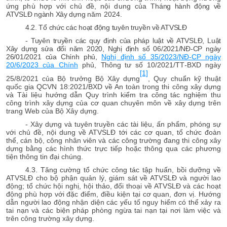
ứng phù hợp với chủ đề, nội dung của
Tháng hành động về
ATVSLĐ ngành Xây dựng
năm 2024.
4.2. Tổ chức các hoạt động tuyên truyền về ATVSLĐ
-
Tuyên truyền các quy định của pháp luật về ATVSLĐ, Luật
Xây dựng sửa đổi năm 2020, Nghị
định số 06/2021/NĐ-CP ngày
26/01/2021 của Chính phủ,
Nghị định số 35/2023/NĐ-CP ngày
20/6/2023 của Chính
phủ,
Thông tư số
10/2021/
TT
-
BXD ngày
[1]
25/8/2021 của Bộ trưởng Bộ
Xây dựng
,
Quy chuẩn kỹ thuật
quốc gia QCVN 18:2021/BXD về An toàn trong thi công xây dựng
và Tài liệu hướng dẫn Quy trình kiểm tra công tác nghiệm thu
công trình xây dựng của cơ quan chuyên môn về xây dựng trên
trang Web của Bộ Xây dựng.
- Xây dựng và tuyên truyền các tài liệu, ấn phẩm, phóng sự
với chủ đề, nội dung về ATVSLĐ tới các cơ quan, tổ chức đoàn
thể, cán bộ, công nhân viên và các công trường đang thi công xây
dựng bằng các hình thức trực tiếp hoặc thông qua các phương
tiện thông tin đại chúng.
4.3. Tăng cường tổ chức công tác tập huấn, bồi dưỡng về
ATVSLĐ cho bộ phận quản lý, giám sát về ATVSLĐ và người lao
động; tổ chức hội nghị, hội thảo, đối thoại về ATVSLĐ và các hoạt
động phù hợp với đặc điểm, điều kiện tại cơ quan, đơn vị. Hướng
dẫn người lao động nhận diện các yếu tố nguy hiểm có thể xảy ra
tai nạn và các biện pháp phòng ngừa tai nạn tại nơi làm việc và
trên công trường xây dựng.