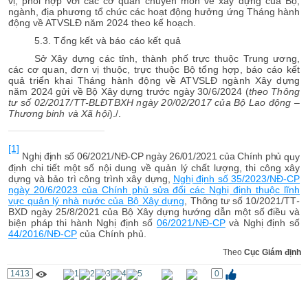
vị; phối hợp với các cơ quan chuyên môn về xây dựng của Bộ,
ngành, địa phương tổ chức các hoạt động hưởng ứng Tháng hành
động về ATVSLĐ năm 2024 theo kế hoạch.
5.3. Tổng kết và báo cáo kết quả
Sở Xây dựng các tỉnh, thành phố trực thuộc Trung ương,
các cơ quan, đơn vị thuộc, trực thuộc Bộ tổng hợp, báo cáo kết
quả triển khai Tháng hành động về ATVSLĐ ngành Xây dựng
năm 2024 gửi về Bộ Xây dựng trước ngày 30/6/2024 (
theo Thông
tư số 02/2017/TT-BLĐTBXH ngày 20/02/2017 của Bộ Lao động –
Thương binh và Xã hội
)./.
[1]
Nghị định số 06/2021/NĐ-CP ngày 26/01/2021 của Chính phủ
quy
định chi tiết một số nội dung về quản lý chất lượng, thi công xây
dựng và bảo trì công trình xây dựng
,
Nghị định số 35/2023/NĐ-CP
ngày 20/6/2023 của Chính phủ sửa đổi các Nghị định thuộc lĩnh
vực quản lý nhà nước của Bộ Xây dựng
,
Thông tư số
10/2021/
TT
-
BXD ngày 25/8/2021 của Bộ Xây dựng h
ướng dẫn một số điều và
biện pháp thi hành Nghị định số
06/2021/NĐ-CP
và Nghị định số
44/2016/NĐ-CP
của Chính phủ.
Theo
Cục Giám định
1413
0