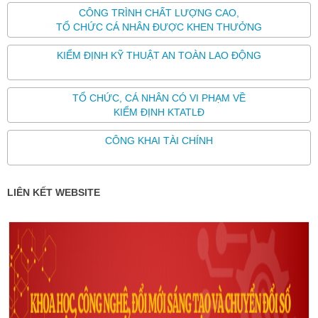
CÔNG TRÌNH CHẤT LƯỢNG CAO,
TỔ CHỨC CÁ NHÂN ĐƯỢC KHEN THƯỞNG
KIỂM ĐỊNH KỸ THUẬT AN TOÀN LAO ĐỘNG
TỔ CHỨC, CÁ NHÂN CÓ VI PHẠM VỀ
KIỂM ĐỊNH KTATLĐ
CÔNG KHAI TÀI CHÍNH
LIÊN KẾT WEBSITE