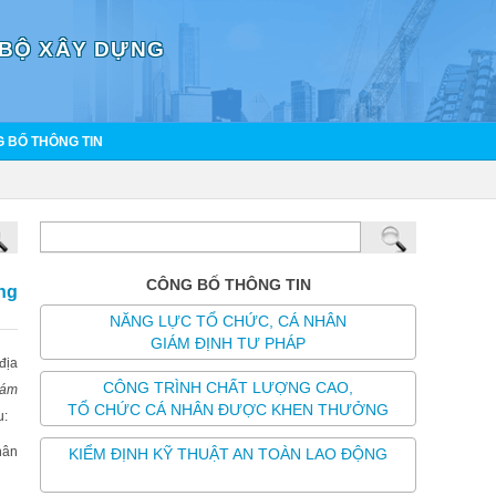
 BỘ XÂY DỰNG
 BỐ THÔNG TIN
CÔNG BỐ THÔNG TIN
ng
NĂNG LỰC TỔ CHỨC, CÁ NHÂN
GIÁM ĐỊNH TƯ PHÁP
địa
CÔNG TRÌNH CHẤT LƯỢNG CAO,
iám
TỔ CHỨC CÁ NHÂN ĐƯỢC KHEN THƯỞNG
u:
hân
KIỂM ĐỊNH KỸ THUẬT AN TOÀN LAO ĐỘNG