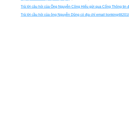
Trả lời câu hỏi của Ông Nguyễn Công Hiếu gửi qua Cổng Thông tin 
Trả lời cầu hỏi của ông Nguyễn Dũng có địa chỉ email lionking48201