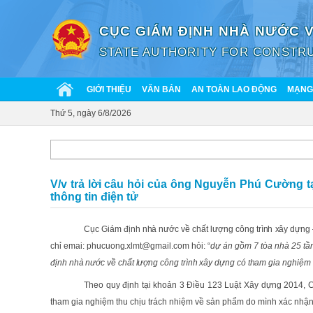
CỤC GIÁM ĐỊNH NHÀ NƯỚC 
STATE AUTHORITY FOR CONSTRU
GIỚI THIỆU
VĂN BẢN
AN TOÀN LAO ĐỘNG
MẠNG 
Thứ 5, ngày 6/8/2026
V/v trả lời câu hỏi của ông Nguyễn Phú Cường t
thông tin điện tử
Cục Giám định nhà nước về chất lượng công trình xây dựn
chỉ emai: phucuong.xlmt@gmail.com hỏi: “
dự án gồm 7 tòa nhà 25 tần
định nhà nước về chất lượng công trình xây dựng có tham gia nghiệ
Theo quy định tại khoản 3 Điều 123 Luật Xây dựng 2014, C
tham gia nghiệm thu chịu
trách
nhiệm về sản phẩm do mình xác nhận k