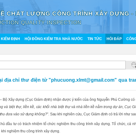
VỀ CHẤT LƯỢNG CÔNG TRÌNH XÂY DỰNG -
CTION QUALITY INSPECTION
KIỂM ĐỊNH
HỘI ĐỒNG KIỂM TRA NHÀ NƯỚC
TIN TỨC
HỎI ĐÁP
CÔNG
ại địa chỉ thư điện tử "phucuong.xlmt@gmail.com" qua tra
g – Bộ Xây dựng (Cục Giám định) nhận được ý kiến của ông Nguyễn Phú Cường có 
g và biệt thự, liền kề, các khối nhà biệt thự và nhà liền kề nằm trong dự án, Cục G
m thu đưa vào sử dụng không?
”. Sau khi nghiên cứu, Cục Giám định có trả lời như sa
hủ đầu tư có trách nhiệm tổ chức nghiệm thu công trình xây dựng. Tổ chức, cá n
hi nghiệm thu công trình xây dựng.