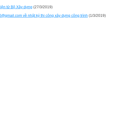
điện tử Bộ Xây dựng
(27/3/2019)
0@gmail.com về nhật ký thi công xây dựng công trình
(1/3/2019)