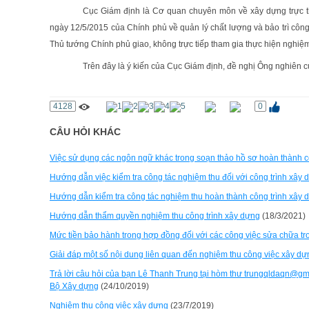
Cục Giám định là Cơ quan chuyên môn về xây dựng trực t
ngày 12/5/2015 của Chính phủ về quản lý chất lượng và bảo trì công t
Thủ tướng Chính phủ giao, không trực tiếp tham gia thực hiện nghiệ
Trên đây là ý kiến của Cục Giám định, đề nghị Ông nghiên cứ
4128
0
CÂU HỎI KHÁC
Việc sử dụng các ngôn ngữ khác trong soạn thảo hồ sơ hoàn thành c
Hướng dẫn việc kiểm tra công tác nghiệm thu đối với công trình xây
Hướng dẫn kiểm tra công tác nghiệm thu hoàn thành công trình xây
Hướng dẫn thẩm quyền nghiệm thu công trình xây dựng
(18/3/2021)
Mức tiền bảo hành trong hợp đồng đối với các công việc sửa chữa tron
Giải đáp một số nội dung liên quan đến nghiệm thu công việc xây d
Trả lời câu hỏi của bạn Lê Thanh Trung tại hòm thư trungqldaqn@g
Bộ Xây dựng
(24/10/2019)
Nghiệm thu công việc xây dựng
(23/7/2019)