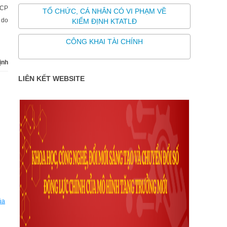
-CP
TỔ CHỨC, CÁ NHÂN CÓ VI PHẠM VỀ
 do
KIỂM ĐỊNH KTATLĐ
CÔNG KHAI TÀI CHÍNH
ịnh
LIÊN KẾT WEBSITE
ủa