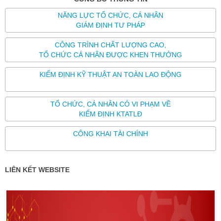
NĂNG LỰC TỔ CHỨC, CÁ NHÂN
GIÁM ĐỊNH TƯ PHÁP
CÔNG TRÌNH CHẤT LƯỢNG CAO,
TỔ CHỨC CÁ NHÂN ĐƯỢC KHEN THƯỞNG
KIỂM ĐỊNH KỸ THUẬT AN TOÀN LAO ĐỘNG
TỔ CHỨC, CÁ NHÂN CÓ VI PHẠM VỀ
KIỂM ĐỊNH KTATLĐ
CÔNG KHAI TÀI CHÍNH
LIÊN KẾT WEBSITE