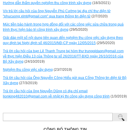
Hướng dẫn thẩm quyền nghiệm thu công trình xây dựng
(18/3/2021)
V/v trả lời câu hỏi của ông Nguyễn Phú Cường tại địa chỉ thư điện tử
"phucuong.xlmt@gmail.com" qua trang thông tin điện tử
(2/7/2020)
Mức tiền bảo hành trong hợp đồng đối với các công việc sửa chữa trong quá
trình thực hiện bảo trì công trình xây dựng
(29/5/2020)
Giải đáp một số nội dung liên quan đến nghiệm thu công việc xây dựng theo
quy định tại Nghị định số 46/2015/NĐ-CP ngày 12/05/2015
(29/5/2020)
Trả lời câu hỏi của bạn Lê Thanh Trung tại hòm thư trungqldaqn@gmail.com
về thực hiện Điều 13 của Thông tư số 26/2016/TT-BXD ngày 26/10/2016 của
Bộ Xây dựng
(24/10/2019)
Nghiệm thu công việc xây dựng
(23/7/2019)
Trả lời câu hỏi của Ông Nguyễn Công Hiếu gửi qua Cổng Thông tin điện tử Bộ
Xây dựng
(27/3/2019)
Trả lời cầu hỏi của ông Nguyễn Dũng có địa chỉ email
lionking482010@gmail.com về nhật ký thi công xây dựng công trình
(1/3/2019)
CÔNG BỐ THÔNG TIN