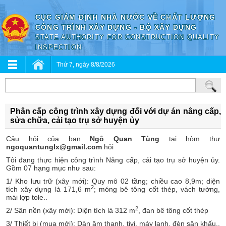
CỤC GIÁM ĐỊNH NHÀ NƯỚC VỀ CHẤT LƯỢNG
CÔNG TRÌNH XÂY DỰNG - BỘ XÂY DỰNG
STATE AUTHORITY FOR CONSTRUCTION QUALITY
INSPECTION
Thứ 7, ngày 8/8/2026
Phân cấp công trình xây dựng đối với dự án nâng cấp,
sửa chữa, cải tạo trụ sở huyện ủy
Câu hỏi của bạn
Ngô Quan Tùng
tại hòm thư
ngoquantunglx@gmail.com
hỏi
Tôi đang thực hiện công trình Nâng cấp, cải tạo trụ sở huyện ủy.
Gồm 07 hạng mục như sau:
1/ Kho lưu trữ (xây mới): Quy mô 02 tầng; chiều cao 8,9m; diện
2
tích xây dựng là 171,6 m
; móng bê tông cốt thép, vách tường,
mái lợp tole..
2
2/ Sân nền (xây mới): Diện tích là 312 m
, đan bê tông cốt thép
3/ Thiết bị (mua mới): Dàn âm thanh, tivi, máy lạnh, đèn sân khấu..