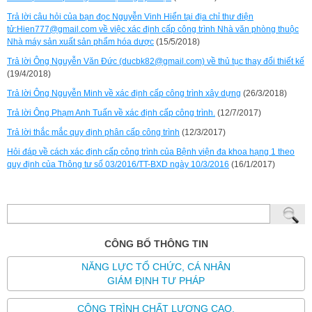
Trả lời câu hỏi của bạn đọc Nguyễn Vinh Hiển tại địa chỉ thư điện
tử:Hien777@gmail.com về việc xác định cấp công trình Nhà văn phòng thuộc
Nhà máy sản xuất sản phẩm hóa dược
(15/5/2018)
Trả lời Ông Nguyễn Văn Đức (ducbk82@gmail.com) về thủ tục thay đổi thiết kế
(19/4/2018)
Trả lời Ông Nguyễn Minh về xác định cấp công trình xây dựng
(26/3/2018)
Trả lời Ông Phạm Anh Tuấn về xác định cấp công trình.
(12/7/2017)
Trả lời thắc mắc quy định phân cấp công trình
(12/3/2017)
Hỏi đáp về cách xác định cấp công trình của Bệnh viện đa khoa hạng 1 theo
quy định của Thông tư số 03/2016/TT-BXD ngày 10/3/2016
(16/1/2017)
CÔNG BỐ THÔNG TIN
NĂNG LỰC TỔ CHỨC, CÁ NHÂN
GIÁM ĐỊNH TƯ PHÁP
CÔNG TRÌNH CHẤT LƯỢNG CAO,