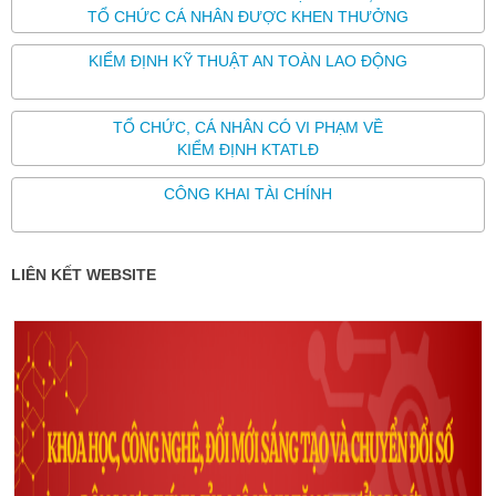
TỔ CHỨC CÁ NHÂN ĐƯỢC KHEN THƯỞNG
KIỂM ĐỊNH KỸ THUẬT AN TOÀN LAO ĐỘNG
TỔ CHỨC, CÁ NHÂN CÓ VI PHẠM VỀ
KIỂM ĐỊNH KTATLĐ
CÔNG KHAI TÀI CHÍNH
LIÊN KẾT WEBSITE