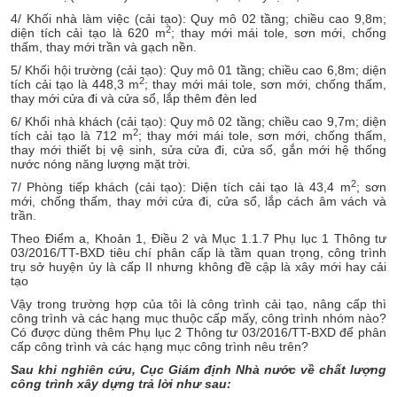
4/ Khối nhà làm việc (cải tạo): Quy mô 02 tầng; chiều cao 9,8m;
2
diện tích cải tạo là 620 m
; thay mới mái tole, sơn mới, chống
thấm, thay mới trần và gạch nền.
5/ Khối hội trường (cải tạo): Quy mô 01 tầng; chiều cao 6,8m; diện
2
tích cải tạo là 448,3 m
; thay mới mái tole, sơn mới, chống thấm,
thay mới cửa đi và cửa sổ, lắp thêm đèn led
6/ Khối nhà khách (cải tạo): Quy mô 02 tầng; chiều cao 9,7m; diện
2
tích cải tạo là 712 m
; thay mới mái tole, sơn mới, chống thấm,
thay mới thiết bị vệ sinh, sửa cửa đi, cửa sổ, gắn mới hệ thống
nước nóng năng lượng mặt trời.
2
7/ Phòng tiếp khách (cải tạo): Diện tích cải tạo là 43,4 m
; sơn
mới, chống thấm, thay mới cửa đi, cửa sổ, lắp cách âm vách và
trần.
Theo Điểm a, Khoản 1, Điều 2 và Mục 1.1.7 Phụ lục 1 Thông tư
03/2016/TT-BXD tiêu chí phân cấp là tầm quan trọng, công trình
trụ sở huyện ủy là cấp II nhưng không đề cập là xây mới hay cải
tạo
Vậy trong trường hợp của tôi là công trình cải tạo, nâng cấp thì
công trình và các hạng mục thuộc cấp mấy, công trình nhóm nào?
Có được dùng thêm Phụ lục 2 Thông tư 03/2016/TT-BXD để phân
cấp công trình và các hạng mục công trình nêu trên?
Sau khi nghiên cứu, Cục Giám định Nhà nước về chất lượng
công trình xây dựng trả lời như sau: