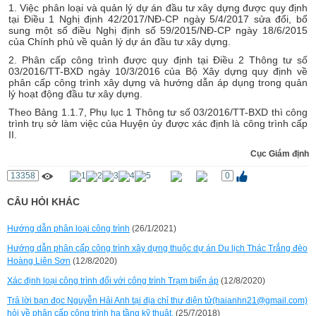
1. Việc phân loại và quản lý dự án đầu tư xây dựng được quy định
tại Điều 1 Nghị định 42/2017/NĐ-CP ngày 5/4/2017 sửa đổi, bổ
sung một số điều Nghị định số 59/2015/NĐ-CP ngày 18/6/2015
của Chính phủ về quản lý dự án đầu tư xây dựng.
2. Phân cấp công trình được quy định tại Điều 2 Thông tư số
03/2016/TT-BXD ngày 10/3/2016 của Bộ Xây dựng quy định về
phân cấp công trình xây dựng và hướng dẫn áp dụng trong quản
lý hoạt động đầu tư xây dựng.
Theo Bảng 1.1.7, Phụ lục 1 Thông tư số 03/2016/TT-BXD thì công
trình trụ sở làm việc của Huyện ủy được xác định là công trình cấp
II.
Cục Giám định
13358
0
CÂU HỎI KHÁC
Hướng dẫn phân loại công trình
(26/1/2021)
Hướng dẫn phân cấp công trình xây dựng thuộc dự án Du lịch Thác Trắng đèo
Hoàng Liên Sơn
(12/8/2020)
Xác định loại công trình đối với công trình Trạm biến áp
(12/8/2020)
Trả lời bạn đọc Nguyễn Hải Anh tại địa chỉ thư điện tử(haianhn21@gmail.com)
hỏi về phân cấp công trình hạ tầng kỹ thuật.
(25/7/2018)