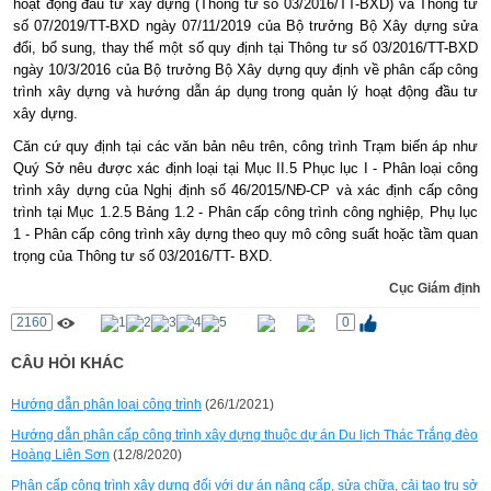
hoạt động đầu tư xây dựng (Thông tư số 03/2016/TT-BXD) và Thông tư
số 07/2019/TT-BXD ngày 07/11/2019 của Bộ trưởng Bộ Xây dựng sửa
đổi, bổ sung, thay thế một số quy định tại Thông tư số 03/2016/TT-BXD
ngày 10/3/2016 của Bộ trưởng Bộ Xây dựng quy định về phân cấp công
trình xây dựng và hướng dẫn áp dụng trong quản lý hoạt động đầu tư
xây dựng.
Căn cứ quy định tại các văn bản nêu trên, công trình Trạm biến áp như
Quý Sở nêu được xác định loại tại Mục II.5 Phục lục I - Phân loại công
trình xây dựng của Nghị định số 46/2015/NĐ-CP và xác định cấp công
trình tại Mục 1.2.5 Bảng 1.2 - Phân cấp công trình công nghiệp, Phụ lục
1 - Phân cấp công trình xây dựng theo quy mô công suất hoặc tầm quan
trọng của Thông tư số 03/2016/TT- BXD.
Cục Giám định
2160
0
CÂU HỎI KHÁC
Hướng dẫn phân loại công trình
(26/1/2021)
Hướng dẫn phân cấp công trình xây dựng thuộc dự án Du lịch Thác Trắng đèo
Hoàng Liên Sơn
(12/8/2020)
Phân cấp công trình xây dựng đối với dự án nâng cấp, sửa chữa, cải tạo trụ sở