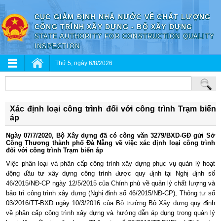
CỤC GIÁM ĐỊNH NHÀ NƯỚC VỀ CHẤT LƯỢNG
CÔNG TRÌNH XÂY DỰNG - BỘ XÂY DỰNG
STATE AUTHORITY FOR CONSTRUCTION QUALITY
INSPECTION
Thứ 5, ngày 6/8/2026
Xác định loại công trình đối với công trình Trạm biến
áp
Ngày 07/7/2020, Bộ Xây dựng đã có công văn 3279/BXD-GĐ gửi Sở
Công Thương thành phố Đà Nẵng về việc xác định loại công trình
đối với công trình Trạm biến áp
Việc phân loại và phân cấp công trình xây dựng phục vụ quản lý hoạt
động đầu tư xây dựng công trình được quy định tại Nghị định số
46/2015/NĐ-CP ngày 12/5/2015 của Chính phủ về quản lý chất lượng và
bảo trì công trình xây dựng (Nghị định số 46/2015/NĐ-CP), Thông tư số
03/2016/TT-BXD ngày 10/3/2016 của Bộ trưởng Bộ Xây dựng quy định
về phân cấp công trình xây dựng và hướng dẫn áp dụng trong quản lý