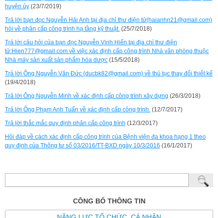
huyện ủy
(23/7/2019)
Trả lời bạn đọc Nguyễn Hải Anh tại địa chỉ thư điện tử(haianhn21@gmail.com)
hỏi về phân cấp công trình hạ tầng kỹ thuật.
(25/7/2018)
Trả lời câu hỏi của bạn đọc Nguyễn Vinh Hiển tại địa chỉ thư điện
tử:Hien777@gmail.com về việc xác định cấp công trình Nhà văn phòng thuộc
Nhà máy sản xuất sản phẩm hóa dược
(15/5/2018)
Trả lời Ông Nguyễn Văn Đức (ducbk82@gmail.com) về thủ tục thay đổi thiết kế
(19/4/2018)
Trả lời Ông Nguyễn Minh về xác định cấp công trình xây dựng
(26/3/2018)
Trả lời Ông Phạm Anh Tuấn về xác định cấp công trình.
(12/7/2017)
Trả lời thắc mắc quy định phân cấp công trình
(12/3/2017)
Hỏi đáp về cách xác định cấp công trình của Bệnh viện đa khoa hạng 1 theo
quy định của Thông tư số 03/2016/TT-BXD ngày 10/3/2016
(16/1/2017)
CÔNG BỐ THÔNG TIN
NĂNG LỰC TỔ CHỨC, CÁ NHÂN