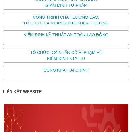
GIÁM ĐỊNH TƯ PHÁP
CÔNG TRÌNH CHẤT LƯỢNG CAO,
TỔ CHỨC CÁ NHÂN ĐƯỢC KHEN THƯỞNG
KIỂM ĐỊNH KỸ THUẬT AN TOÀN LAO ĐỘNG
TỔ CHỨC, CÁ NHÂN CÓ VI PHẠM VỀ
KIỂM ĐỊNH KTATLĐ
CÔNG KHAI TÀI CHÍNH
LIÊN KẾT WEBSITE